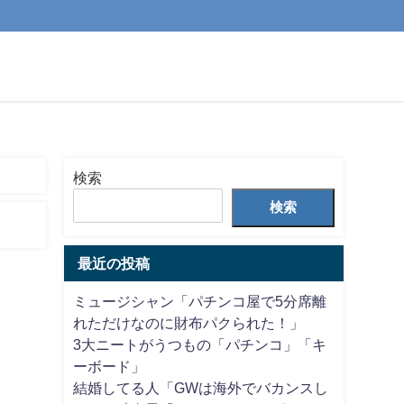
検索
検索
最近の投稿
ミュージシャン「パチンコ屋で5分席離
れただけなのに財布パクられた！」
3大ニートがうつもの「パチンコ」「キ
ーボード」
結婚してる人「GWは海外でバカンスし