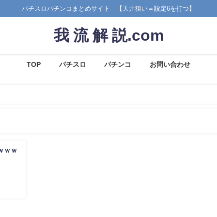
パチスロパチンコまとめサイト 【天井狙い＝設定6を打つ】
我 流 解 説.com
TOP
パチスロ
パチンコ
お問い合わせ
ｗｗｗ