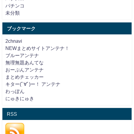
パチンコ
未分類
ブックマーク
2chnavi
NEWまとめサイトアンテナ！
ブルーアンテナ
無理無題あんてな
おーぷんアンテナ
まとめチェッカー
キター(ﾟ∀ﾟ)ー！ アンテナ
わっぽん
にゅきにゅき
RSS