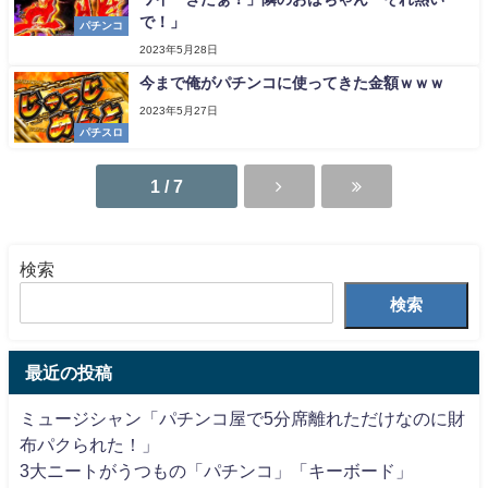
で！」
パチンコ
2023年5月28日
今まで俺がパチンコに使ってきた金額ｗｗｗ
2023年5月27日
パチスロ
1 / 7
検索
検索
最近の投稿
ミュージシャン「パチンコ屋で5分席離れただけなのに財
布パクられた！」
3大ニートがうつもの「パチンコ」「キーボード」