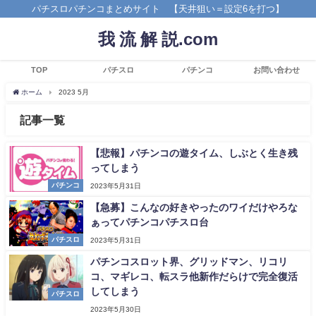
パチスロパチンコまとめサイト 【天井狙い＝設定6を打つ】
我 流 解 説.com
TOP
パチスロ
パチンコ
お問い合わせ
ホーム
2023 5月
記事一覧
【悲報】パチンコの遊タイム、しぶとく生き残
ってしまう
パチンコ
2023年5月31日
【急募】こんなの好きやったのワイだけやろな
ぁってパチンコパチスロ台
パチスロ
2023年5月31日
パチンコスロット界、グリッドマン、リコリ
コ、マギレコ、転スラ他新作だらけで完全復活
してしまう
パチスロ
2023年5月30日