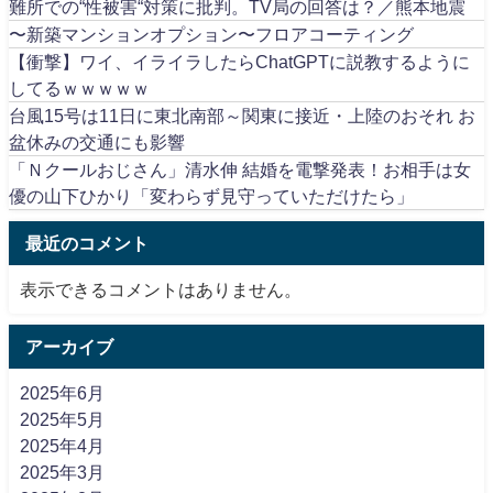
難所での“性被害“対策に批判。TV局の回答は？／熊本地震
〜新築マンションオプション〜フロアコーティング
【衝撃】ワイ、イライラしたらChatGPTに説教するように
してるｗｗｗｗｗ
台風15号は11日に東北南部～関東に接近・上陸のおそれ お
盆休みの交通にも影響
「Ｎクールおじさん」清水伸 結婚を電撃発表！お相手は女
優の山下ひかり「変わらず見守っていただけたら」
最近のコメント
表示できるコメントはありません。
アーカイブ
2025年6月
2025年5月
2025年4月
2025年3月