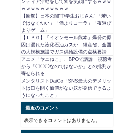
ンティア活動をして皆を笑顔にするｗｗｗ
ｗｗｗｗｗｗｗｗｗｗ
【衝撃】日本の闇“中学生おじさん” 「若い
ではなく幼い」「酒よりコーラ」「夜遊び
よりゲーム」
【ＬＰＧ】「イオンモール熊本」爆発の原
因は漏れた液化石油ガスか…経産省、全国
の大規模施設でガス供給設備の点検要請
アニメ「ヤニねこ」、BPOで議論 視聴者
から「◯◯◯なのではないか」との批判が
寄せられる
メンタリストDaiGo「SNS最大のデメリッ
トは口を開く価値がない奴が発信できるよ
うになったこと」
最近のコメント
表示できるコメントはありません。