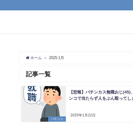
ホーム
2025 1月
記事一覧
【悲報】パチンカス無職おじ(45)
ンコで当たらず人をぶん殴ってし
2025年1月22日
パチンコ