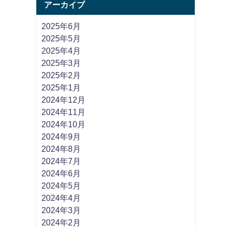
アーカイブ
2025年6月
2025年5月
2025年4月
2025年3月
2025年2月
2025年1月
2024年12月
2024年11月
2024年10月
2024年9月
2024年8月
2024年7月
2024年6月
2024年5月
2024年4月
2024年3月
2024年2月