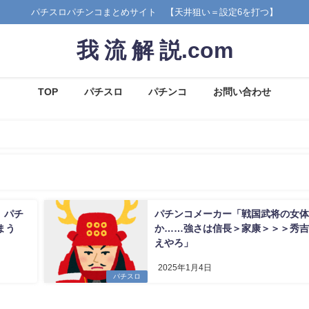
パチスロパチンコまとめサイト 【天井狙い＝設定6を打つ】
我 流 解 説.com
TOP
パチスロ
パチンコ
お問い合わせ
、パチ
パチンコメーカー「戦国武将の女体
まう
か……強さは信長＞家康＞＞＞秀吉
えやろ」
2025年1月4日
パチスロ