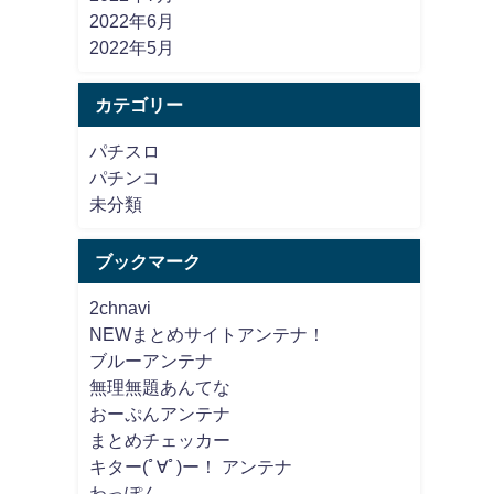
2022年6月
2022年5月
カテゴリー
パチスロ
パチンコ
未分類
ブックマーク
2chnavi
NEWまとめサイトアンテナ！
ブルーアンテナ
無理無題あんてな
おーぷんアンテナ
まとめチェッカー
キター(ﾟ∀ﾟ)ー！ アンテナ
わっぽん