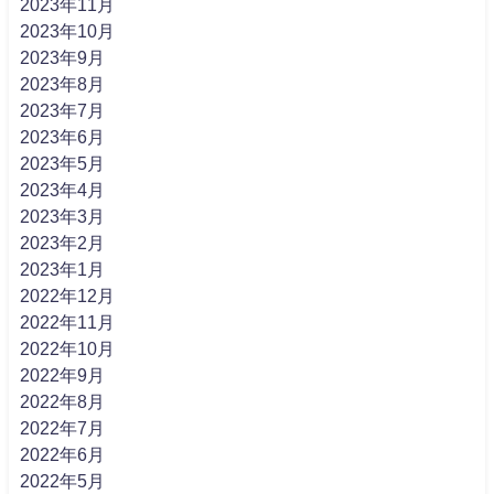
2023年11月
2023年10月
2023年9月
2023年8月
2023年7月
2023年6月
2023年5月
2023年4月
2023年3月
2023年2月
2023年1月
2022年12月
2022年11月
2022年10月
2022年9月
2022年8月
2022年7月
2022年6月
2022年5月