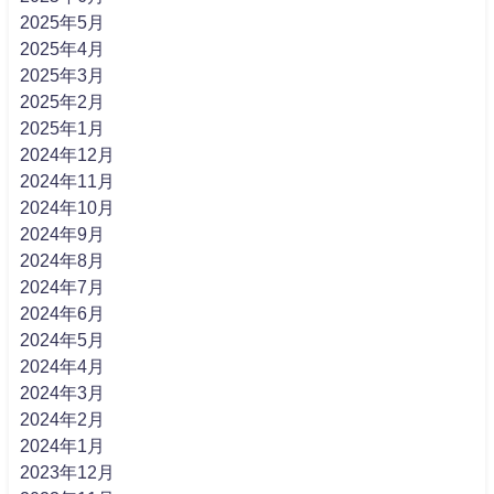
2025年5月
2025年4月
2025年3月
2025年2月
2025年1月
2024年12月
2024年11月
2024年10月
2024年9月
2024年8月
2024年7月
2024年6月
2024年5月
2024年4月
2024年3月
2024年2月
2024年1月
2023年12月