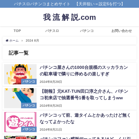
パチスロパチンコまとめサイト 【天井狙い＝設定6を打つ】
我 流 解 説.com
TOP
パチスロ
パチンコ
お問い合わせ
ホーム
2024 8月
記事一覧
パチンコ屋さんの1000台規模のスッカラカン
の駐車場で隣りに停めるの楽しすぎ
パチンコ
2024年8月29日
【朗報】元KAT-TUN田口淳之介さん、パチン
コ初来店で抽選番号1番を取ってしまうww
パチンコ
2024年8月26日
パチンコって前、遊タイムとかあったけど無く
なってよかったな
パチンコ
2024年8月21日