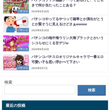
パチンコファン感謝デーってあるけど、くじ引
きで何か当たったことある？
パチスロ
2024年8月18日
パチンコやってるやつって確率とか演出がとう
とか賢そうに見えるけどさぁwwww
パチンコ
2024年8月18日
パチンコの地中海ウリン大海ブラックとかいう
シコらせにくる甘デジw
パチンコ
2024年8月16日
パチンコパチスロオリジナルキャラで一番エロ
可愛い子を思い浮かべて下さい
パチスロ
2024年8月7日
検索
検索
最近の投稿