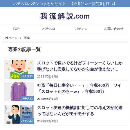
パチスロパチンコまとめサイト 【天井狙い＝設定6を打つ】
我 流 解 説.com
TOP
パチスロ
パチンコ
お問い合わせ
ホーム
専業
専業の記事一覧
スロットで稼いでるけどフリーターくらいしか
稼げないし安定してないから金が使えない…
パチスロ
2023年5月14日
社畜「毎日仕事辛い・・」←年収400万 ワイ
「スロットたのちーw」←年収500万
パチスロ
2023年5月11日
スロット友達の機械割に対しての考え方が間違
ってはないんだがモヤモヤする
パチスロ
2023年2月13日