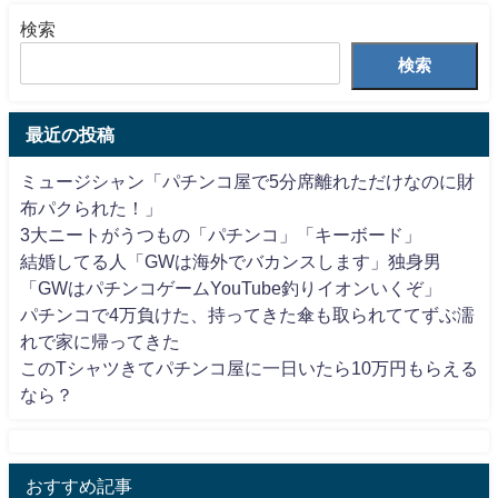
検索
検索
最近の投稿
ミュージシャン「パチンコ屋で5分席離れただけなのに財
布パクられた！」
3大ニートがうつもの「パチンコ」「キーボード」
結婚してる人「GWは海外でバカンスします」独身男
「GWはパチンコゲームYouTube釣りイオンいくぞ」
パチンコで4万負けた、持ってきた傘も取られててずぶ濡
れで家に帰ってきた
このTシャツきてパチンコ屋に一日いたら10万円もらえる
なら？
おすすめ記事