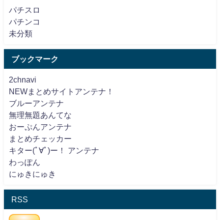
パチスロ
パチンコ
未分類
ブックマーク
2chnavi
NEWまとめサイトアンテナ！
ブルーアンテナ
無理無題あんてな
おーぷんアンテナ
まとめチェッカー
キター(ﾟ∀ﾟ)ー！ アンテナ
わっぽん
にゅきにゅき
RSS