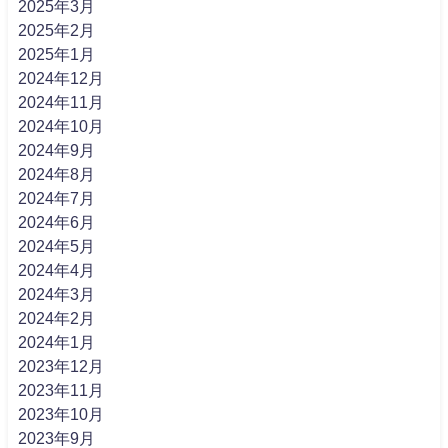
2025年3月
2025年2月
2025年1月
2024年12月
2024年11月
2024年10月
2024年9月
2024年8月
2024年7月
2024年6月
2024年5月
2024年4月
2024年3月
2024年2月
2024年1月
2023年12月
2023年11月
2023年10月
2023年9月