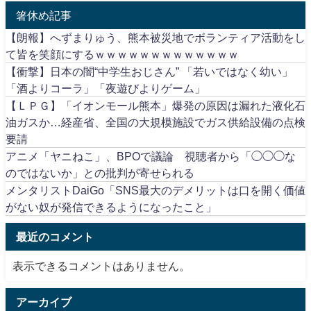
箸休め記事
【朗報】へずまりゅう、熊本被災地でボランティア活動をし
て皆を笑顔にするｗｗｗｗｗｗｗｗｗｗｗｗｗ
【衝撃】日本の闇“中学生おじさん” 「若いではなく幼い」
「酒よりコーラ」「夜遊びよりゲーム」
【ＬＰＧ】「イオンモール熊本」爆発の原因は漏れた液化石
油ガスか…経産省、全国の大規模施設でガス供給設備の点検
要請
アニメ「ヤニねこ」、BPOで議論 視聴者から「◯◯◯な
のではないか」との批判が寄せられる
メンタリストDaiGo「SNS最大のデメリットは口を開く価値
がない奴が発信できるようになったこと」
最近のコメント
表示できるコメントはありません。
アーカイブ