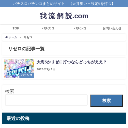
パチスロパチンコまとめサイト 【天井狙い＝設定6を打つ】
我 流 解 説.com
TOP
パチスロ
パチンコ
お問い合わせ
ホーム
リゼロ
リゼロの記事一覧
大海5かリゼロ打つならどっちがええ？
2023年3月1日
パチンコ
検索
検索
最近の投稿