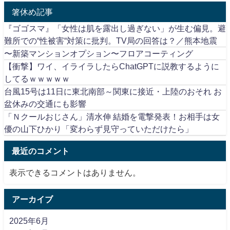
箸休め記事
『ゴゴスマ』「女性は肌を露出し過ぎない」が生む偏見。避
難所での“性被害“対策に批判。TV局の回答は？／熊本地震
〜新築マンションオプション〜フロアコーティング
【衝撃】ワイ、イライラしたらChatGPTに説教するように
してるｗｗｗｗｗ
台風15号は11日に東北南部～関東に接近・上陸のおそれ お
盆休みの交通にも影響
「Ｎクールおじさん」清水伸 結婚を電撃発表！お相手は女
優の山下ひかり「変わらず見守っていただけたら」
最近のコメント
表示できるコメントはありません。
アーカイブ
2025年6月