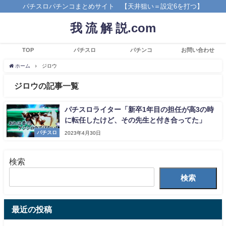
パチスロパチンコまとめサイト 【天井狙い＝設定6を打つ】
我 流 解 説.com
TOP
パチスロ
パチンコ
お問い合わせ
ホーム
ジロウ
ジロウの記事一覧
パチスロライター「新卒1年目の担任が高3の時
に転任したけど、その先生と付き合ってた」
パチスロ
2023年4月30日
検索
検索
最近の投稿