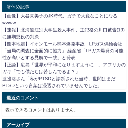
箸休め記事
【画像】大谷真美子のJK時代、ガチで大変なことになる
wwww
【速報】北海道江別大学生殺人事件、主犯格の川口被告(19)
に無期懲役の判決
【熊本地震】イオンモール熊本爆発事故 LPガス供給会社
「当局の調査に全面的に協力」 経産省「LPガス爆発の可能
性が高いとする見解で一致」と発表
【正論】広島「世界が平和になりますように！」アフリカの
ガキ「でも僕たちは苦しんでるよ？」
渡邊渚さん「私がPTSDと診断された当時、世間はまだ
PTSDという言葉は浸透されていませんでした」
最近のコメント
表示できるコメントはありません。
アーカイブ