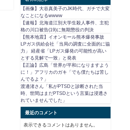
【画像】大谷真美子のJK時代、ガチで大変
なことになるwwww
【速報】北海道江別大学生殺人事件、主犯
格の川口被告(19)に無期懲役の判決
【熊本地震】イオンモール熊本爆発事故
LPガス供給会社「当局の調査に全面的に協
力」 経産省「LPガス爆発の可能性が高い
とする見解で一致」と発表
【正論】広島「世界が平和になりますよう
に！」アフリカのガキ「でも僕たちは苦し
んでるよ？」
渡邊渚さん「私がPTSDと診断された当
時、世間はまだPTSDという言葉は浸透さ
れていませんでした」
最近のコメント
表示できるコメントはありません。