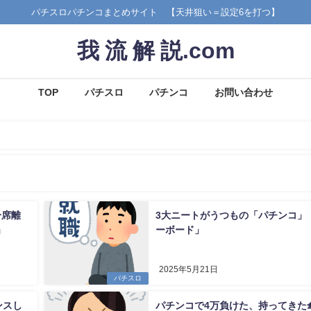
パチスロパチンコまとめサイト 【天井狙い＝設定6を打つ】
我 流 解 説.com
TOP
パチスロ
パチンコ
お問い合わせ
分席離
3大ニートがうつもの「パチンコ」
」
ーボード」
2025年5月21日
パチスロ
ンスし
パチンコで4万負けた、持ってきた