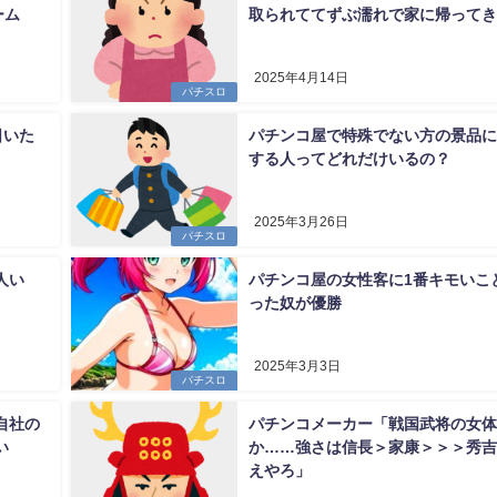
ーム
取られててずぶ濡れで家に帰ってき
2025年4月14日
パチスロ
日いた
パチンコ屋で特殊でない方の景品に
する人ってどれだけいるの？
2025年3月26日
パチスロ
人い
パチンコ屋の女性客に1番キモいこ
った奴が優勝
2025年3月3日
パチスロ
自社の
パチンコメーカー「戦国武将の女体
い
か……強さは信長＞家康＞＞＞秀吉
えやろ」