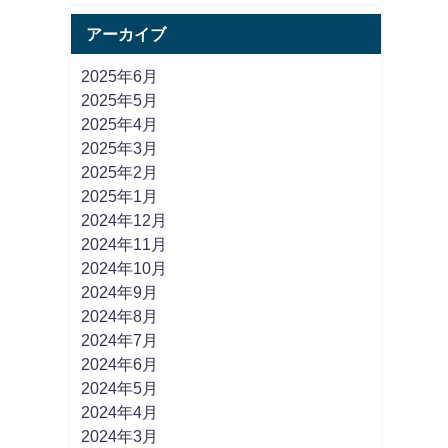
アーカイブ
2025年6月
2025年5月
2025年4月
2025年3月
2025年2月
2025年1月
2024年12月
2024年11月
2024年10月
2024年9月
2024年8月
2024年7月
2024年6月
2024年5月
2024年4月
2024年3月