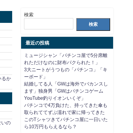
検索
検索
最近の投稿
ミュージシャン「パチンコ屋で5分席離
れただけなのに財布パクられた！」
3大ニートがうつもの「パチンコ」「キ
ーボード」
いるか
結婚してる人「GWは海外でバカンスし
ます」独身男「GWはパチンコゲーム
YouTube釣りイオンいくぞ」
パチンコで4万負けた、持ってきた傘も
取られててずぶ濡れで家に帰ってきた
このTシャツきてパチンコ屋に一日いた
ないの
ら10万円もらえるなら？