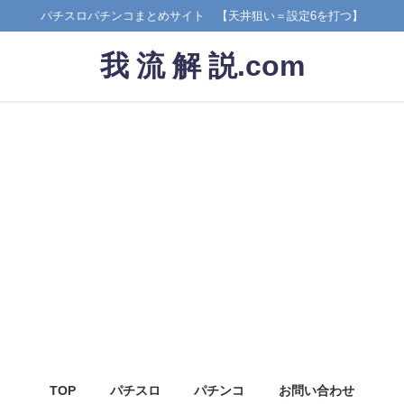
パチスロパチンコまとめサイト 【天井狙い＝設定6を打つ】
我 流 解 説.com
TOP
パチスロ
パチンコ
お問い合わせ