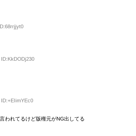
D:68rrjjyt0
5 ID:KkDODj230
0 ID:+EIimYEc0
言われてるけど版権元がNG出してる