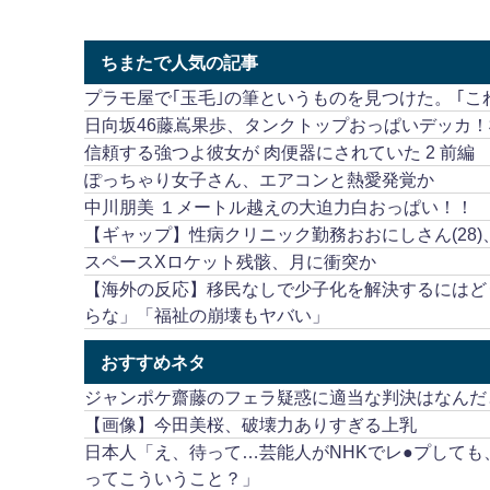
ちまたで人気の記事
プラモ屋で｢玉毛｣の筆というものを見つけた。 ｢
日向坂46藤嶌果歩、タンクトップおっぱいデッカ
信頼する強つよ彼女が 肉便器にされていた 2 前編
ぽっちゃり女子さん、エアコンと熱愛発覚か
中川朋美 １メートル越えの大迫力白おっぱい！！
【ギャップ】性病クリニック勤務おおにしさん(28)
スペースXロケット残骸、月に衝突か
【海外の反応】移民なしで少子化を解決するにはど
らな」「福祉の崩壊もヤバい」
おすすめネタ
ジャンポケ齋藤のフェラ疑惑に適当な判決はなんだ
【画像】今田美桜、破壊力ありすぎる上乳
日本人「え、待って…芸能人がNHKでレ●プして
ってこういうこと？」