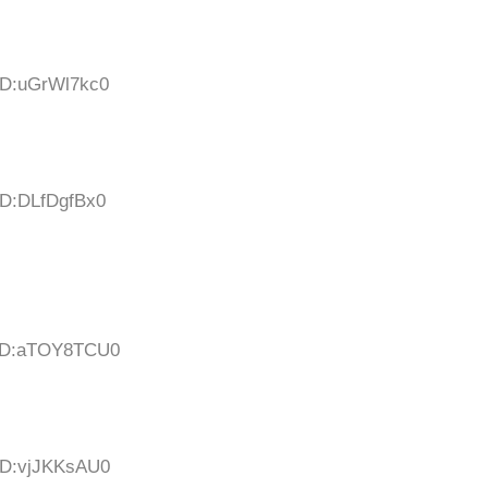
 ID:uGrWl7kc0
ID:DLfDgfBx0
1 ID:aTOY8TCU0
 ID:vjJKKsAU0