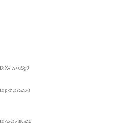
 ID:Xviw+uSg0
 ID:pkoO7Sa20
 ID:A2OV3N8a0