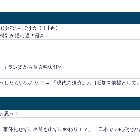
これは何の毛ですか？｣【再】
！横乳が揺れ過ぎ最高！
、学ラン姿から童貞喪失4Pへ
うしたらいいんだ？ → 「現代の経済は人口増加を前提として
と思う？
も、事件化せずに名前も出ずに終わり！？」「日本でレ●プが少