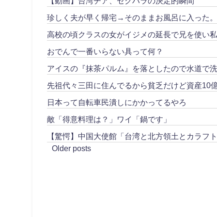
【動画】台湾チア、セクハラの決定的瞬間
珍しく夫が早く帰宅→そのままお風呂に入った
高校の頃クラスの女がイジメの延長で兄を使い私
おでんで一番いらない具って何？
アイスの『抹茶パルム』を落としたので水道で
先祖代々三田に住んでるから貧乏だけど資産10
日本って自転車民潰しにかかってるやろ
敵「得意料理は？」ワイ「鍋です」
【驚愕】中国大使館「台湾と北方領土とカラフ
Older posts