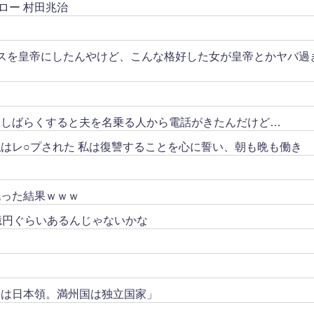
ロー 村田兆治
スを皇帝にしたんやけど、こんな格好した女が皇帝とかヤバ過
。しばらくすると夫を名乗る人から電話がきたんだけど…
はレ○プされた 私は復讐することを心に誓い、朝も晩も働き
洗った結果ｗｗｗ
億円ぐらいあるんじゃないかな
トは日本領。満州国は独立国家」