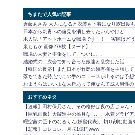
ちまたで人気の記事
近藤あさみ 大人になると衣装も下着になり露出度
日本から刺青への偏見を消し去りたいんやけど
求人誌「アットホームな職場です！！」 実際はど
泉ももか 画像279枚【ヌード】
職場の人妻と不倫をして、ついに、、、
結婚式の二次会で知り合った娘達と乱交した話
【韓国の反応】また日本が竹島の領有権を主張して
落ちてきた時点でこの手のニュースが出るのは予想
おまえらはいいよな人権あって俺なんて成人男性のく
おすすめネタ
【速報】田村保乃さん、その格好は夜の店じゃん・
【巨乳画像】大躍進中の桃月なしこ、水着グラビア
暇空茜の臣下のなるくん(嫌儲代表)、切り刻む動
【悲報】コレコレ、月収1億円www