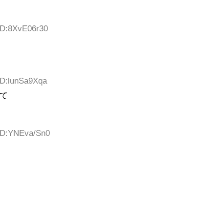
 ID:8XvE06r30
ID:lunSa9Xqa
て
 ID:YNEva/Sn0