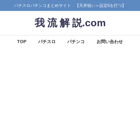
パチスロパチンコまとめサイト 【天井狙い＝設定6を打つ】
我 流 解 説.com
TOP
パチスロ
パチンコ
お問い合わせ