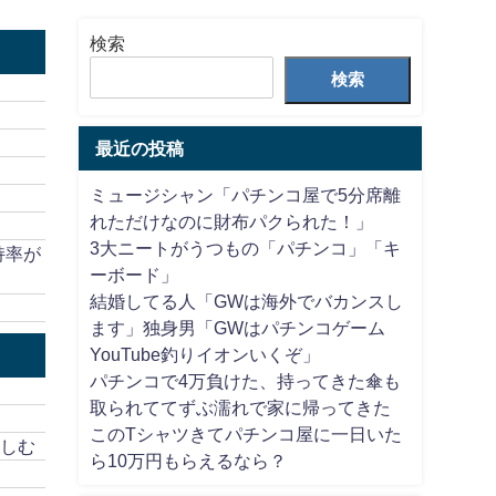
検索
検索
最近の投稿
ミュージシャン「パチンコ屋で5分席離
れただけなのに財布パクられた！」
3大ニートがうつもの「パチンコ」「キ
持率が
ーボード」
結婚してる人「GWは海外でバカンスし
ます」独身男「GWはパチンコゲーム
YouTube釣りイオンいくぞ」
パチンコで4万負けた、持ってきた傘も
取られててずぶ濡れで家に帰ってきた
このTシャツきてパチンコ屋に一日いた
楽しむ
ら10万円もらえるなら？