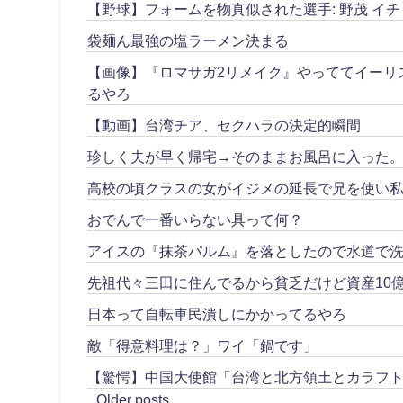
【野球】フォームを物真似された選手: 野茂 イチ
袋麺ん最強の塩ラーメン決まる
【画像】『ロマサガ2リメイク』やっててイーリ
るやろ
【動画】台湾チア、セクハラの決定的瞬間
珍しく夫が早く帰宅→そのままお風呂に入った
高校の頃クラスの女がイジメの延長で兄を使い私
おでんで一番いらない具って何？
アイスの『抹茶パルム』を落としたので水道で
先祖代々三田に住んでるから貧乏だけど資産10
日本って自転車民潰しにかかってるやろ
敵「得意料理は？」ワイ「鍋です」
【驚愕】中国大使館「台湾と北方領土とカラフ
Older posts