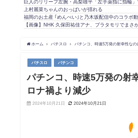
巨人のリリーフ左腕・高梨雄平「左手薬指に指輪」
上村麗菜ちゃんのおっぱいが揺れる
福岡のお土産 ｢めんべい｣と乃木坂配信中のコラボ
【画像】NHK 久保田祐佳アナ、ブラタモリでまさ
ホーム
パチスロ
パチンコ、時速5万発の射幸性なの
パチスロ
パチンコ
パチンコ、時速5万発の射
ロナ禍より減少
2024年10月21日
2024年10月21日