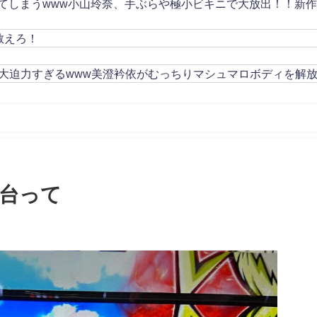
してしまうwww小山玲奈、手ぶらや極小ビキニで大放出！！新
教えろ！
大迫力すぎるwww美澄衿依がむっちりマシュマロボディを解
台って