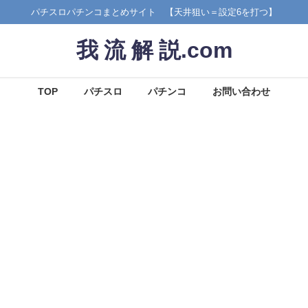
パチスロパチンコまとめサイト 【天井狙い＝設定6を打つ】
我 流 解 説.com
TOP
パチスロ
パチンコ
お問い合わせ