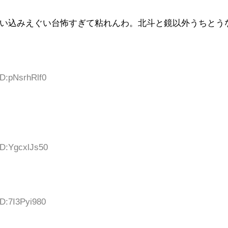
い込みえぐい台怖すぎて粘れんわ。北斗と鏡以外うちとう
ID:pNsrhRlf0
ID:YgcxlJs50
ID:7I3Pyi980