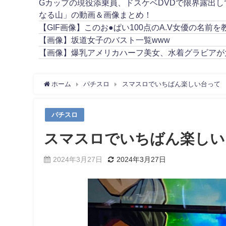
Gカップの現役添乗員、ドスケベDVDで限界露出
なる山」の動画＆画像まとめ！
【GIF画像】このお●ぱい100点のA.V女優の名前を
【画像】坂道女子のバスト一覧www
【画像】爆乳アメリカハーフ美女、水着グラビアが
ホーム
パチスロ
スマスロでいちばん楽しい台って
パチスロ
スマスロでいちばん楽しい
2024年3月27日
2024年3月27日