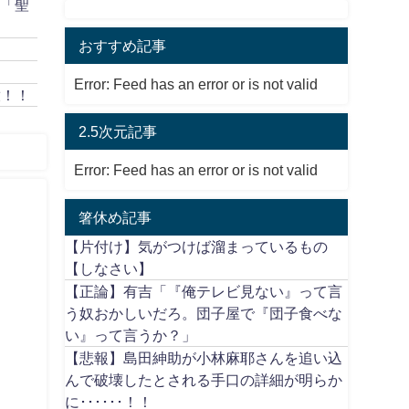
作「聖
おすすめ記事
Error: Feed has an error or is not valid
放！！
2.5次元記事
Error: Feed has an error or is not valid
箸休め記事
【片付け】気がつけば溜まっているもの
【しなさい】
【正論】有吉「『俺テレビ見ない』って言
う奴おかしいだろ。団子屋で『団子食べな
い』って言うか？」
【悲報】島田紳助が小林麻耶さんを追い込
んで破壊したとされる手口の詳細が明らか
に･･････！！