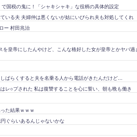
リ」で国税の鬼に！「シャキシャキ」な役柄の具体的設定
ている夫 夫婦仲は悪くないが姑にいびられ夫も対処してくれ
ロー 村田兆治
スを皇帝にしたんやけど、こんな格好した女が皇帝とかヤバ過
。しばらくすると夫を名乗る人から電話がきたんだけど…
はレ○プされた 私は復讐することを心に誓い、朝も晩も働き
洗った結果ｗｗｗ
億円ぐらいあるんじゃないかな