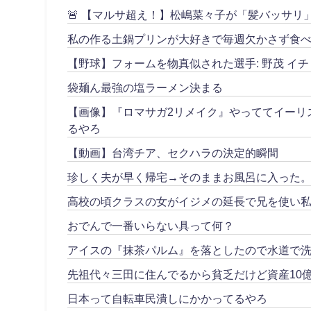
🚨 【マルサ超え！】松嶋菜々子が「髪バッサ
私の作る土鍋プリンが大好きで毎週欠かさず食べ
【野球】フォームを物真似された選手: 野茂 イチ
袋麺ん最強の塩ラーメン決まる
【画像】『ロマサガ2リメイク』やっててイーリ
るやろ
【動画】台湾チア、セクハラの決定的瞬間
珍しく夫が早く帰宅→そのままお風呂に入った
高校の頃クラスの女がイジメの延長で兄を使い私
おでんで一番いらない具って何？
アイスの『抹茶パルム』を落としたので水道で
先祖代々三田に住んでるから貧乏だけど資産10
日本って自転車民潰しにかかってるやろ