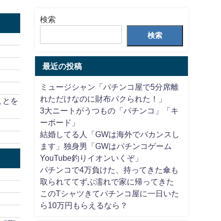
検索
検索
最近の投稿
ミュージシャン「パチンコ屋で5分席離
れただけなのに財布パクられた！」
ことを
3大ニートがうつもの「パチンコ」「キ
ーボード」
結婚してる人「GWは海外でバカンスし
ます」独身男「GWはパチンコゲーム
YouTube釣りイオンいくぞ」
パチンコで4万負けた、持ってきた傘も
取られててずぶ濡れで家に帰ってきた
このTシャツきてパチンコ屋に一日いた
ら10万円もらえるなら？