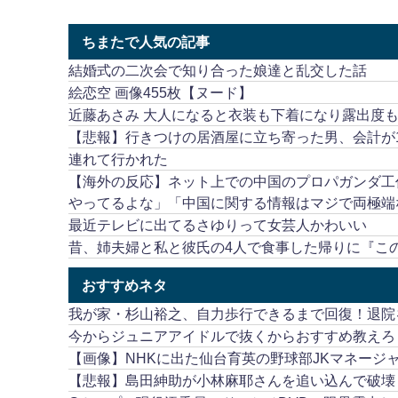
ちまたで人気の記事
結婚式の二次会で知り合った娘達と乱交した話
絵恋空 画像455枚【ヌード】
近藤あさみ 大人になると衣装も下着になり露出度
【悲報】行きつけの居酒屋に立ち寄った男、会計が1
連れて行かれた
【海外の反応】ネット上での中国のプロパガンダ工
やってるよな」「中国に関する情報はマジで両極端
最近テレビに出てるさゆりって女芸人かわいい
昔、姉夫婦と私と彼氏の4人で食事した帰りに『こ
おすすめネタ
我が家・杉山裕之、自力歩行できるまで回復！退院
今からジュニアアイドルで抜くからおすすめ教えろ
【画像】NHKに出た仙台育英の野球部JKマネージ
【悲報】島田紳助が小林麻耶さんを追い込んで破壊し