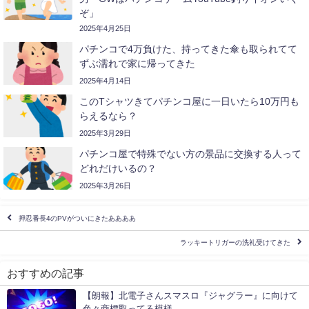
ぞ」
2025年4月25日
パチンコで4万負けた、持ってきた傘も取られてて
ずぶ濡れで家に帰ってきた
2025年4月14日
このTシャツきてパチンコ屋に一日いたら10万円も
らえるなら？
2025年3月29日
パチンコ屋で特殊でない方の景品に交換する人って
どれだけいるの？
2025年3月26日
押忍番長4のPVがついにきたああああ
ラッキートリガーの洗礼受けてきた
おすすめの記事
【朗報】北電子さんスマスロ『ジャグラー』に向けて
色々商標取ってる模様