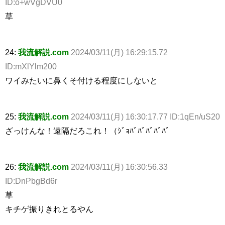
ID:o+wVgDVU0
草
24:
我流解説.com
2024/03/11(月) 16:29:15.72
ID:mXlYlm200
ワイみたいに鼻くそ付ける程度にしないと
25:
我流解説.com
2024/03/11(月) 16:30:17.77 ID:1qEn/uS20
ざっけんな！遠隔だろこれ！（ｼﾞｮﾊﾞﾊﾞﾊﾞﾊﾞﾊﾞ
26:
我流解説.com
2024/03/11(月) 16:30:56.33
ID:DnPbgBd6r
草
キチゲ振りきれとるやん