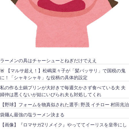
ラーメンの具はチャーシューとねぎだけでええ
🚨 【マルサ超え！】松嶋菜々子が「髪バッサリ」で国税の鬼
に！「シャキシャキ」な役柄の具体的設定
私の作る土鍋プリンが大好きで毎週欠かさず食べている夫 夫
婦仲は悪くないが姑にいびられ夫も対処してくれ
【野球】フォームを物真似された選手: 野茂 イチロー 村田兆治
袋麺ん最強の塩ラーメン決まる
【画像】『ロマサガ2リメイク』やっててイーリスを皇帝にし