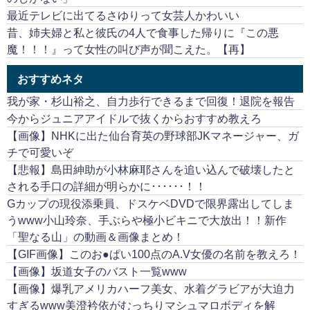
最近テレビに出てるさゆりって女芸人かわいい
昔、姉夫婦と私と彼氏の4人で食事した帰りに『この悪
魔！！！』って女性の叫び声が聞こえた。【再】
おすすめネタ
我が家・杉山裕之、自力歩行できるまで回復！退院を報告
今からジュニアアイドルで抜くからおすすめ教えろ
【画像】NHKに出た仙台育英の野球部JKマネージャー、ガ
チで可愛いぞ
【悲報】島田紳助が小林麻耶さんを追い込んで破壊したと
される手口の詳細が明らかに･･････！！
Gカップの現役添乗員、ドスケベDVDで限界露出してしま
うwww小山玲奈、手ぶらや極小ビキニで大放出！！新作
「聖なる山」の動画＆画像まとめ！
【GIF画像】このお●ぱい100点のA.V女優の名前を教えろ！
【画像】坂道女子のバスト一覧www
【画像】爆乳アメリカハーフ美女、水着グラビアが大迫力
すぎるwww美澄衿依がむっちりマシュマロボディを解