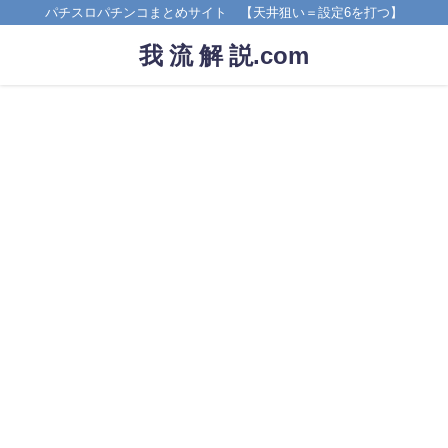
パチスロパチンコまとめサイト 【天井狙い＝設定6を打つ】
我 流 解 説.com