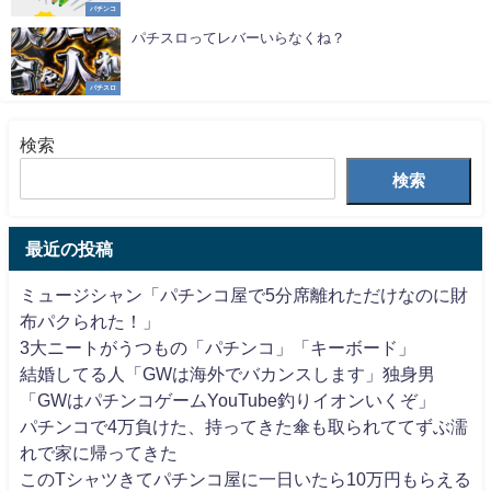
パチンコ
パチスロってレバーいらなくね？
パチスロ
検索
検索
最近の投稿
ミュージシャン「パチンコ屋で5分席離れただけなのに財
布パクられた！」
3大ニートがうつもの「パチンコ」「キーボード」
結婚してる人「GWは海外でバカンスします」独身男
「GWはパチンコゲームYouTube釣りイオンいくぞ」
パチンコで4万負けた、持ってきた傘も取られててずぶ濡
れで家に帰ってきた
このTシャツきてパチンコ屋に一日いたら10万円もらえる