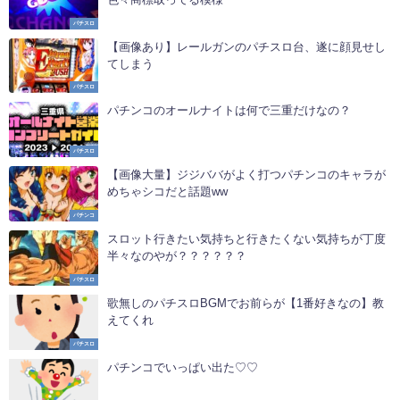
パチスロ
【画像あり】レールガンのパチスロ台、遂に顔見せし
てしまう
パチスロ
パチンコのオールナイトは何で三重だけなの？
パチスロ
【画像大量】ジジババがよく打つパチンコのキャラが
めちゃシコだと話題ww
パチンコ
スロット行きたい気持ちと行きたくない気持ちが丁度
半々なのやが？？？？？？
パチスロ
歌無しのパチスロBGMでお前らが【1番好きなの】教
えてくれ
パチスロ
パチンコでいっぱい出た♡♡