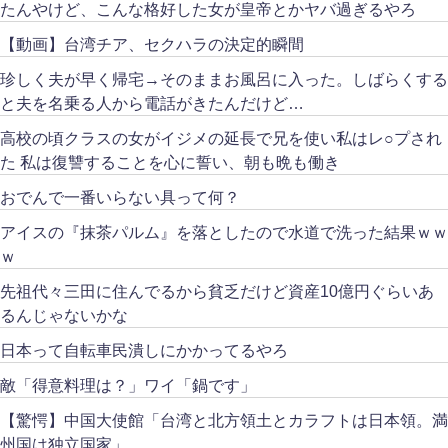
たんやけど、こんな格好した女が皇帝とかヤバ過ぎるやろ
【動画】台湾チア、セクハラの決定的瞬間
珍しく夫が早く帰宅→そのままお風呂に入った。しばらくする
と夫を名乗る人から電話がきたんだけど…
高校の頃クラスの女がイジメの延長で兄を使い私はレ○プされ
た 私は復讐することを心に誓い、朝も晩も働き
おでんで一番いらない具って何？
アイスの『抹茶パルム』を落としたので水道で洗った結果ｗｗ
ｗ
先祖代々三田に住んでるから貧乏だけど資産10億円ぐらいあ
るんじゃないかな
日本って自転車民潰しにかかってるやろ
敵「得意料理は？」ワイ「鍋です」
【驚愕】中国大使館「台湾と北方領土とカラフトは日本領。満
州国は独立国家」