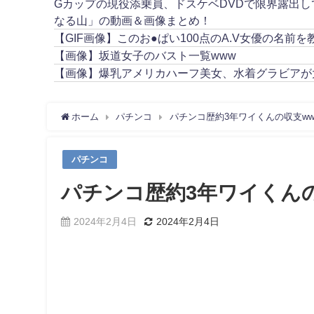
Gカップの現役添乗員、ドスケベDVDで限界露出
なる山」の動画＆画像まとめ！
【GIF画像】このお●ぱい100点のA.V女優の名前を
【画像】坂道女子のバスト一覧www
【画像】爆乳アメリカハーフ美女、水着グラビアが
ホーム
パチンコ
パチンコ歴約3年ワイくんの収支ww
パチンコ
パチンコ歴約3年ワイくん
2024年2月4日
2024年2月4日