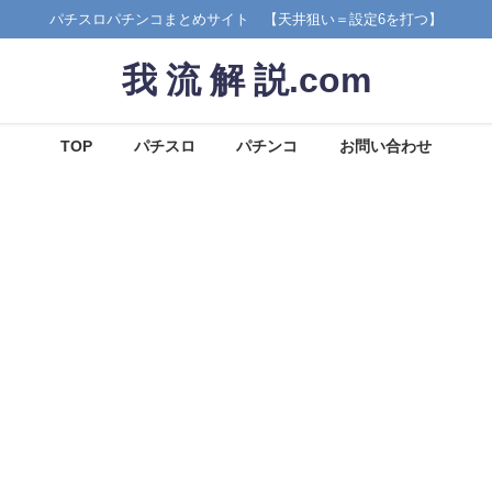
パチスロパチンコまとめサイト 【天井狙い＝設定6を打つ】
我 流 解 説.com
TOP
パチスロ
パチンコ
お問い合わせ