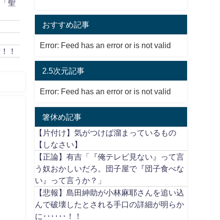
作「聖
おすすめ記事
Error: Feed has an error or is not valid
放！！
2.5次元記事
Error: Feed has an error or is not valid
箸休め記事
【片付け】気がつけば溜まっているもの
【しなさい】
【正論】有吉「『俺テレビ見ない』って言
う奴おかしいだろ。団子屋で『団子食べな
い』って言うか？」
【悲報】島田紳助が小林麻耶さんを追い込
んで破壊したとされる手口の詳細が明らか
に･･････！！