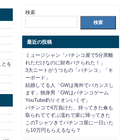
検索
検索
最近の投稿
ミュージシャン「パチンコ屋で5分席離
れただけなのに財布パクられた！」
ことを
3大ニートがうつもの「パチンコ」「キ
ーボード」
結婚してる人「GWは海外でバカンスし
ます」独身男「GWはパチンコゲーム
YouTube釣りイオンいくぞ」
パチンコで4万負けた、持ってきた傘も
取られててずぶ濡れで家に帰ってきた
このTシャツきてパチンコ屋に一日いた
ら10万円もらえるなら？