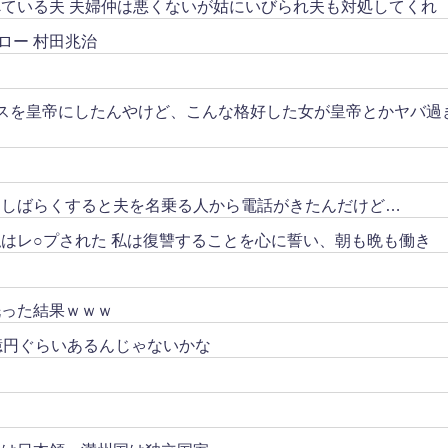
ている夫 夫婦仲は悪くないが姑にいびられ夫も対処してくれ
ロー 村田兆治
スを皇帝にしたんやけど、こんな格好した女が皇帝とかヤバ過
。しばらくすると夫を名乗る人から電話がきたんだけど…
はレ○プされた 私は復讐することを心に誓い、朝も晩も働き
洗った結果ｗｗｗ
億円ぐらいあるんじゃないかな