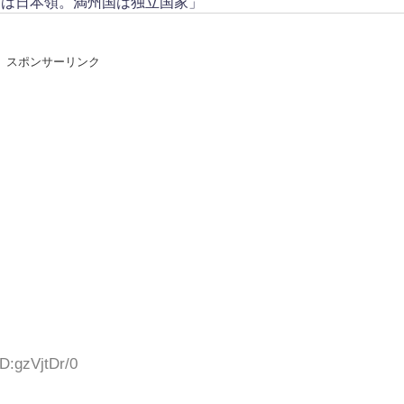
トは日本領。満州国は独立国家」
スポンサーリンク
D:gzVjtDr/0