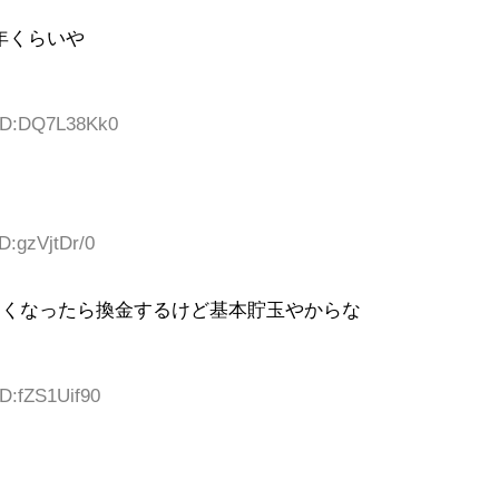
年くらいや
 ID:DQ7L38Kk0
D:gzVjtDr/0
なくなったら換金するけど基本貯玉やからな
ID:fZS1Uif90