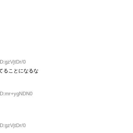
D:gzVjtDr/0
ててることになるな
 ID:mr+ygNDN0
D:gzVjtDr/0