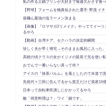
私の作る土鍋プリンが大好きで毎週欠かさず食べ
【野球】フォームを物真似された選手: 野茂 イチ
袋麺ん最強の塩ラーメン決まる
【画像】『ロマサガ2リメイク』やっててイーリ
るやろ
【動画】台湾チア、セクハラの決定的瞬間
珍しく夫が早く帰宅→そのままお風呂に入った
高校の頃クラスの女がイジメの延長で兄を使い私
おでんで一番いらない具って何？
アイスの『抹茶パルム』を落としたので水道で
先祖代々三田に住んでるから貧乏だけど資産10
日本って自転車民潰しにかかってるやろ
敵「得意料理は？」ワイ「鍋です」