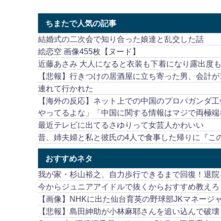
ちまたで人気の記事
結婚式の二次会で知り合った娘達と乱交した話
絵恋空 画像455枚【ヌード】
近藤あさみ 大人になると衣装も下着になり露出度
【悲報】行きつけの居酒屋に立ち寄った男、会計が1
連れて行かれた
【海外の反応】ネット上での中国のプロパガンダ工
やってるよな」「中国に関する情報はマジで両極端
最近テレビに出てるさゆりって女芸人かわいい
昔、姉夫婦と私と彼氏の4人で食事した帰りに『こ
おすすめネタ
我が家・杉山裕之、自力歩行できるまで回復！退院
今からジュニアアイドルで抜くからおすすめ教えろ
【画像】NHKに出た仙台育英の野球部JKマネージ
【悲報】島田紳助が小林麻耶さんを追い込んで破壊し