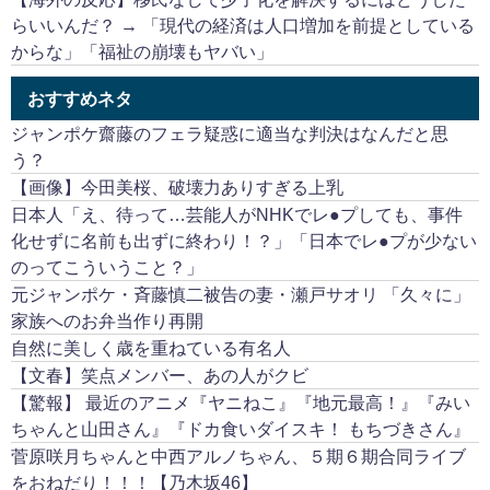
らいいんだ？ → 「現代の経済は人口増加を前提としている
からな」「福祉の崩壊もヤバい」
おすすめネタ
ジャンポケ齋藤のフェラ疑惑に適当な判決はなんだと思
う？
【画像】今田美桜、破壊力ありすぎる上乳
日本人「え、待って…芸能人がNHKでレ●プしても、事件
化せずに名前も出ずに終わり！？」「日本でレ●プが少ない
のってこういうこと？」
元ジャンポケ・斉藤慎二被告の妻・瀬戸サオリ 「久々に」
家族へのお弁当作り再開
自然に美しく歳を重ねている有名人
【文春】笑点メンバー、あの人がクビ
【驚報】 最近のアニメ『ヤニねこ』『地元最高！』『みい
ちゃんと山田さん』『ドカ食いダイスキ！ もちづきさん』
菅原咲月ちゃんと中西アルノちゃん、５期６期合同ライブ
をおねだり！！！【乃木坂46】