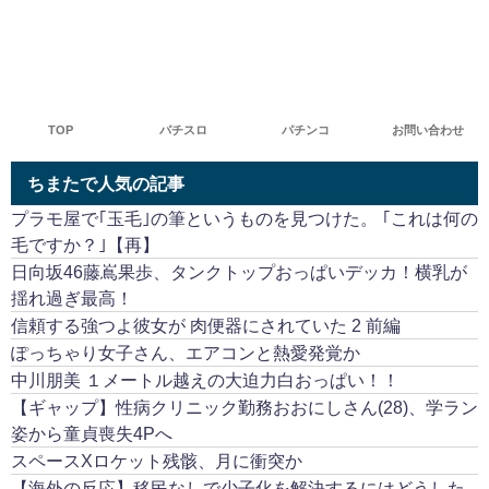
TOP
パチスロ
パチンコ
お問い合わせ
ちまたで人気の記事
プラモ屋で｢玉毛｣の筆というものを見つけた。 ｢これは何の
毛ですか？｣【再】
日向坂46藤嶌果歩、タンクトップおっぱいデッカ！横乳が
揺れ過ぎ最高！
信頼する強つよ彼女が 肉便器にされていた 2 前編
ぽっちゃり女子さん、エアコンと熱愛発覚か
中川朋美 １メートル越えの大迫力白おっぱい！！
【ギャップ】性病クリニック勤務おおにしさん(28)、学ラン
姿から童貞喪失4Pへ
スペースXロケット残骸、月に衝突か
【海外の反応】移民なしで少子化を解決するにはどうした