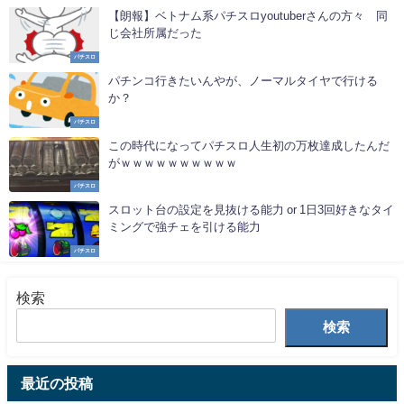
【朗報】ベトナム系パチスロyoutuberさんの方々 同
じ会社所属だった
パチスロ
パチンコ行きたいんやが、ノーマルタイヤで行ける
か？
パチスロ
この時代になってパチスロ人生初の万枚達成したんだ
がｗｗｗｗｗｗｗｗｗｗ
パチスロ
スロット台の設定を見抜ける能力 or 1日3回好きなタイ
ミングで強チェを引ける能力
パチスロ
検索
検索
最近の投稿