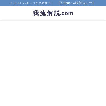
パチスロパチンコまとめサイト 【天井狙い＝設定6を打つ】
我 流 解 説.com