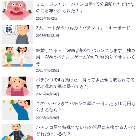
ミュージシャン「パチンコ屋で5分席離れただけな
のに財布パクられた！」
2025年6月2日
3大ニートがうつもの「パチンコ」「キーボード」
2025年5月21日
結婚してる人「GWは海外でバカンスします」独身
男「GWはパチンコゲームYouTube釣りイオンいく
ぞ」
2025年4月25日
パチンコで4万負けた、持ってきた傘も取られてて
ずぶ濡れで家に帰ってきた
2025年4月14日
このTシャツきてパチンコ屋に一日いたら10万円も
らえるなら？
2025年3月29日
パチンコ屋で特殊でない方の景品に交換する人って
どれだけいるの？