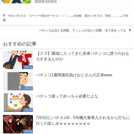
2025年3月26日
今のパチスロ「スーパーBIGボーナス！！！」→100枚 昔のパチスロ「BIG……」←700
枚
パチンコは当たる回数、ラッシュの当たり回数、全て決まってる
おすすめの記事
【クズ】職場に入ってきた若者パチンコに誘うのおも
ろすぎるんやが
パチンコ
パチンコ1週間連続負けおじさんの正体www
パチンコ
パチンコ屋ってめっちゃ必要だよな
パチンコ
7月5日にパチスロ6．5号機大量導入されるから打ちに
行くの楽しみｗｗｗｗｗｗｗｗ
パチスロ