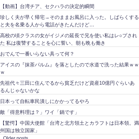
【動画】台湾チア、セクハラの決定的瞬間
珍しく夫が早く帰宅→そのままお風呂に入った。しばらくする
と夫を名乗る人から電話がきたんだけど…
高校の頃クラスの女がイジメの延長で兄を使い私はレ○プされ
た 私は復讐することを心に誓い、朝も晩も働き
おでんで一番いらない具って何？
アイスの『抹茶パルム』を落としたので水道で洗った結果ｗｗ
ｗ
先祖代々三田に住んでるから貧乏だけど資産10億円ぐらいあ
るんじゃないかな
日本って自転車民潰しにかかってるやろ
敵「得意料理は？」ワイ「鍋です」
【驚愕】中国大使館「台湾と北方領土とカラフトは日本領。満
州国は独立国家」
Older posts