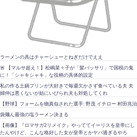
ラーメンの具はチャーシューとねぎだけでええ
🚨 【マルサ超え！】松嶋菜々子が「髪バッサリ」で国税の鬼
に！「シャキシャキ」な役柄の具体的設定
私の作る土鍋プリンが大好きで毎週欠かさず食べている夫 夫
婦仲は悪くないが姑にいびられ夫も対処してくれ
【野球】フォームを物真似された選手: 野茂 イチロー 村田兆治
袋麺ん最強の塩ラーメン決まる
【画像】『ロマサガ2リメイク』やっててイーリスを皇帝にし
たんやけど、こんな格好した女が皇帝とかヤバ過ぎるやろ