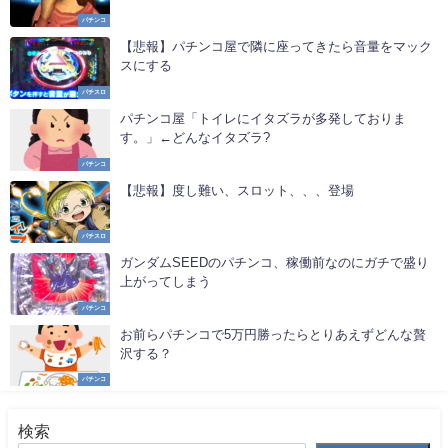
パチンコ
【悲報】パチンコ屋で隣に座ってきたら音量をマック
スにする
パチスロ
パチンコ屋「トイレにイタズラが多発しておりま
す。」←どんなイタズラ?
パチンコ
【悲報】度し難い、スロット、、、登場
パチスロ
ガンダムSEEDのパチンコ、稼働前なのにガチで盛り
上がってしまう
パチンコ
お前らパチンコで5万円勝ったらとりあえずどんな贅
沢する？
パチンコ
検索