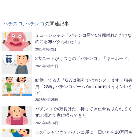
パチスロ
,
パチンコ
の関連記事
ミュージシャン「パチンコ屋で5分席離れただけな
のに財布パクられた！」
2025年6月2日
3大ニートがうつもの「パチンコ」「キーボード」
2025年5月21日
結婚してる人「GWは海外でバカンスします」独身
男「GWはパチンコゲームYouTube釣りイオンいく
ぞ」
2025年4月25日
パチンコで4万負けた、持ってきた傘も取られてて
ずぶ濡れで家に帰ってきた
2025年4月14日
このTシャツきてパチンコ屋に一日いたら10万円も