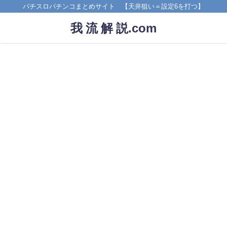
パチスロパチンコまとめサイト 【天井狙い＝設定6を打つ】
我 流 解 説.com