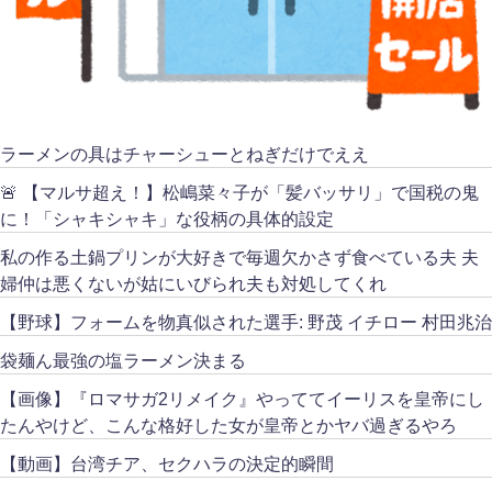
ラーメンの具はチャーシューとねぎだけでええ
🚨 【マルサ超え！】松嶋菜々子が「髪バッサリ」で国税の鬼
に！「シャキシャキ」な役柄の具体的設定
私の作る土鍋プリンが大好きで毎週欠かさず食べている夫 夫
婦仲は悪くないが姑にいびられ夫も対処してくれ
【野球】フォームを物真似された選手: 野茂 イチロー 村田兆治
袋麺ん最強の塩ラーメン決まる
【画像】『ロマサガ2リメイク』やっててイーリスを皇帝にし
たんやけど、こんな格好した女が皇帝とかヤバ過ぎるやろ
【動画】台湾チア、セクハラの決定的瞬間