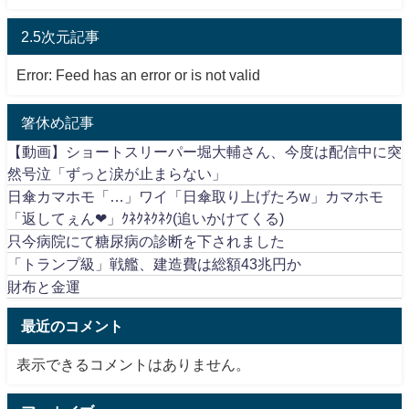
2.5次元記事
Error: Feed has an error or is not valid
箸休め記事
【動画】ショートスリーパー堀大輔さん、今度は配信中に突
然号泣「ずっと涙が止まらない」
日傘カマホモ「…」ワイ「日傘取り上げたろw」カマホモ
「返してぇん❤」ｸﾈｸﾈｸﾈｸ(追いかけてくる)
只今病院にて糖尿病の診断を下されました
「トランプ級」戦艦、建造費は総額43兆円か
財布と金運
最近のコメント
表示できるコメントはありません。