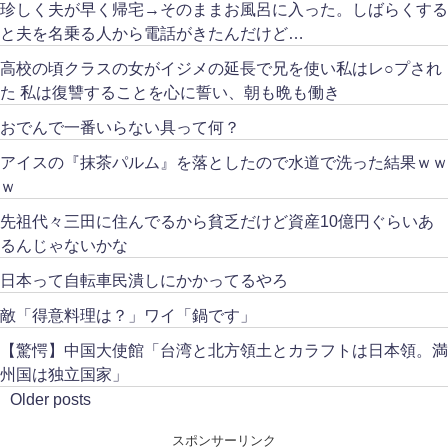
珍しく夫が早く帰宅→そのままお風呂に入った。しばらくする
と夫を名乗る人から電話がきたんだけど…
高校の頃クラスの女がイジメの延長で兄を使い私はレ○プされ
た 私は復讐することを心に誓い、朝も晩も働き
おでんで一番いらない具って何？
アイスの『抹茶パルム』を落としたので水道で洗った結果ｗｗ
ｗ
先祖代々三田に住んでるから貧乏だけど資産10億円ぐらいあ
るんじゃないかな
日本って自転車民潰しにかかってるやろ
敵「得意料理は？」ワイ「鍋です」
【驚愕】中国大使館「台湾と北方領土とカラフトは日本領。満
州国は独立国家」
Older posts
スポンサーリンク