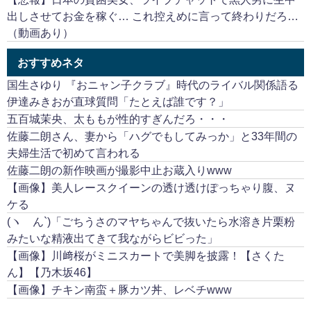
出しさせてお金を稼ぐ… これ控えめに言って終わりだろ…
（動画あり）
おすすめネタ
国生さゆり 『おニャン子クラブ』時代のライバル関係語る
伊達みきおが直球質問「たとえば誰です？」
五百城茉央、太ももが性的すぎんだろ・・・
佐藤二朗さん、妻から「ハグでもしてみっか」と33年間の
夫婦生活で初めて言われる
佐藤二朗の新作映画が撮影中止お蔵入りwww
【画像】美人レースクイーンの透け透けぽっちゃり腹、ヌ
ケる
(ヽ´ん`)「ごちうさのマヤちゃんで抜いたら水溶き片栗粉
みたいな精液出てきて我ながらビビった」
【画像】川﨑桜がミニスカートで美脚を披露！【さくた
ん】【乃木坂46】
【画像】チキン南蛮＋豚カツ丼、レベチwww