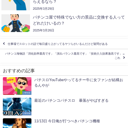
らえるなら？
2025年3月29日
パチンコ屋で特殊でない方の景品に交換する人って
どれだけいるの？
2025年3月26日
仕事場でスロットの話で毎日盛り上がってるヤツらがいるんだけど疑問がある
パチンコ海物語「消化効率最高です」「演出バランス最高です」「技術介入効果激高です」←
これ
おすすめの記事
パチスロYouTubeやってるチー牛に女ファンが結構お
るんやが
パチスロ
最近のパチンコパチスロ 暴落がやばすぎる
パチスロ
11/13日 今日俺が打つべきパチンコ機種