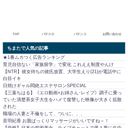
TOP
パチスロ
パチンコ
お問い合わせ
ちまたで人気の記事
★1番ムカつく広告ランキング
育児自信ない「家族留学」で変化 これええ制度やんけ
【NTR】彼女待ちの彼氏放置、大学生えり(21)が電話中に
白目イキ
日焼けギャル悶絶エステサロンSPECIAL
【三葉ちはる】《エロ動画×お姉さん･レイプ》調子に乗っ
ていた清楚系女子大生をハメて復讐した映像が大きく拡散
された
職場の人妻と不倫をして、ついに、、、
音羽紀香 お股ぱっくりマッサージがいいですね～！
【悲報】日本の貧困美女、ライブチャットで黒人男に生中