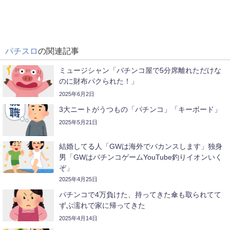
パチスロ
の関連記事
ミュージシャン「パチンコ屋で5分席離れただけな
のに財布パクられた！」
2025年6月2日
3大ニートがうつもの「パチンコ」「キーボード」
2025年5月21日
結婚してる人「GWは海外でバカンスします」独身
男「GWはパチンコゲームYouTube釣りイオンいく
ぞ」
2025年4月25日
パチンコで4万負けた、持ってきた傘も取られてて
ずぶ濡れで家に帰ってきた
2025年4月14日