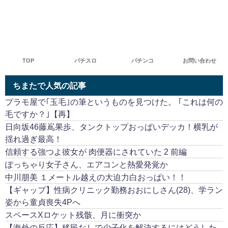
TOP
パチスロ
パチンコ
お問い合わせ
ちまたで人気の記事
プラモ屋で｢玉毛｣の筆というものを見つけた。 ｢これは何の
毛ですか？｣【再】
日向坂46藤嶌果歩、タンクトップおっぱいデッカ！横乳が
揺れ過ぎ最高！
信頼する強つよ彼女が 肉便器にされていた 2 前編
ぽっちゃり女子さん、エアコンと熱愛発覚か
中川朋美 １メートル越えの大迫力白おっぱい！！
【ギャップ】性病クリニック勤務おおにしさん(28)、学ラン
姿から童貞喪失4Pへ
スペースXロケット残骸、月に衝突か
【海外の反応】移民なしで少子化を解決するにはどうした