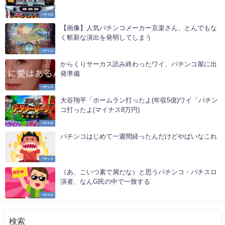
パチスロ
【画像】人気パチンコメーカー京楽さん、とんでもな
く斬新な演出を発明してしまう
パチンコ
からくりサーカス読み終わったワイ、パチンコ屋に出
発準備
パチンコ
大谷翔平「ホームラン打ったよ(年収5億)ワイ「パチン
コ打ったよ(マイナス8万円)
パチスロ
パチンコはじめて一週間経ったんだけどやばいなこれ
パチンコ
（あ、こいつ素で屑だな）と思うパチンコ・パチスロ
演者、なんG民の中で一致する
パチスロ
検索