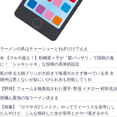
ラーメンの具はチャーシューとねぎだけでええ
🚨 【マルサ超え！】松嶋菜々子が「髪バッサリ」で国税の鬼
に！「シャキシャキ」な役柄の具体的設定
私の作る土鍋プリンが大好きで毎週欠かさず食べている夫 夫
婦仲は悪くないが姑にいびられ夫も対処してくれ
【野球】フォームを物真似された選手: 野茂 イチロー 村田兆治
袋麺ん最強の塩ラーメン決まる
【画像】『ロマサガ2リメイク』やっててイーリスを皇帝にし
たんやけど、こんな格好した女が皇帝とかヤバ過ぎるやろ