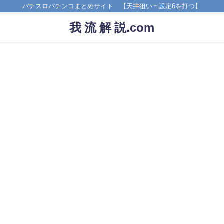
パチスロパチンコまとめサイト 【天井狙い＝設定6を打つ】
我 流 解 説.com