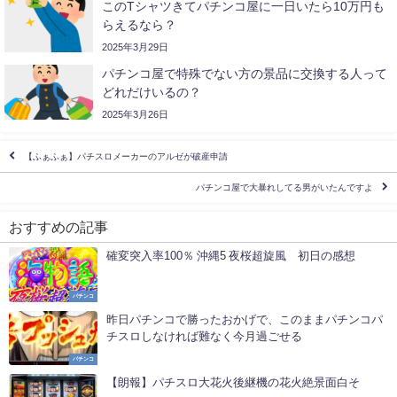
このTシャツきてパチンコ屋に一日いたら10万円も
らえるなら？
2025年3月29日
パチンコ屋で特殊でない方の景品に交換する人って
どれだけいるの？
2025年3月26日
【ふぁふぁ】パチスロメーカーのアルゼが破産申請
パチンコ屋で大暴れしてる男がいたんですよ
おすすめの記事
確変突入率100％ 沖縄5 夜桜超旋風 初日の感想
パチンコ
昨日パチンコで勝ったおかげで、このままパチンコパ
チスロしなければ難なく今月過ごせる
パチンコ
【朗報】パチスロ大花火後継機の花火絶景面白そ