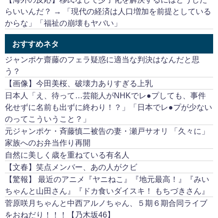
らいいんだ？ → 「現代の経済は人口増加を前提としている
からな」「福祉の崩壊もヤバい」
おすすめネタ
ジャンポケ齋藤のフェラ疑惑に適当な判決はなんだと思
う？
【画像】今田美桜、破壊力ありすぎる上乳
日本人「え、待って…芸能人がNHKでレ●プしても、事件
化せずに名前も出ずに終わり！？」「日本でレ●プが少ない
のってこういうこと？」
元ジャンポケ・斉藤慎二被告の妻・瀬戸サオリ 「久々に」
家族へのお弁当作り再開
自然に美しく歳を重ねている有名人
【文春】笑点メンバー、あの人がクビ
【驚報】 最近のアニメ『ヤニねこ』『地元最高！』『みい
ちゃんと山田さん』『ドカ食いダイスキ！ もちづきさん』
菅原咲月ちゃんと中西アルノちゃん、５期６期合同ライブ
をおねだり！！！【乃木坂46】