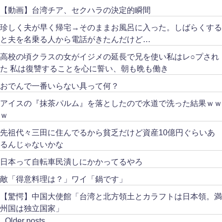
【動画】台湾チア、セクハラの決定的瞬間
珍しく夫が早く帰宅→そのままお風呂に入った。しばらくする
と夫を名乗る人から電話がきたんだけど…
高校の頃クラスの女がイジメの延長で兄を使い私はレ○プされ
た 私は復讐することを心に誓い、朝も晩も働き
おでんで一番いらない具って何？
アイスの『抹茶パルム』を落としたので水道で洗った結果ｗｗ
ｗ
先祖代々三田に住んでるから貧乏だけど資産10億円ぐらいあ
るんじゃないかな
日本って自転車民潰しにかかってるやろ
敵「得意料理は？」ワイ「鍋です」
【驚愕】中国大使館「台湾と北方領土とカラフトは日本領。満
州国は独立国家」
Older posts