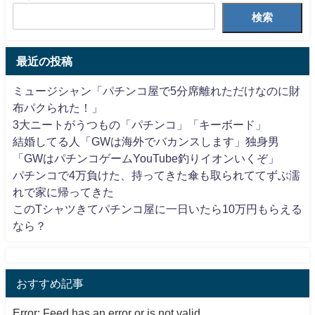
検索
最近の投稿
ミュージシャン「パチンコ屋で5分席離れただけなのに財
布パクられた！」
3大ニートがうつもの「パチンコ」「キーボード」
結婚してる人「GWは海外でバカンスします」独身男
「GWはパチンコゲームYouTube釣りイオンいくぞ」
パチンコで4万負けた、持ってきた傘も取られててずぶ濡
れで家に帰ってきた
このTシャツきてパチンコ屋に一日いたら10万円もらえる
なら？
おすすめ記事
Error: Feed has an error or is not valid