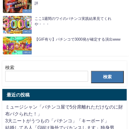
評
パチンコ
ここ1週間のワイのパチンコ実践結果見てくれ
や・・・
パチンコ
【GIF有り】パチンコで3000発が確定する演出www
パチンコ
検索
検索
最近の投稿
ミュージシャン「パチンコ屋で5分席離れただけなのに財
布パクられた！」
3大ニートがうつもの「パチンコ」「キーボード」
結婚してる人「GWは海外でバカンスします」独身男