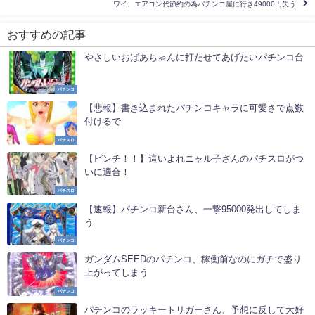
ワイ、エアコン代節約の為パチンコ屋に行き49000円失う
おすすめの記事
やさしいおばあちゃんに打たせてあげたいパチンコ台
パチンコ
【悲報】書き込まれたパチンコキャラに可愛さで点数
付けるで
パチスロ
【ピンチ！！】這いよれニャル子さんのパチスロがつ
いに適合！
パチスロ
【速報】パチンコ新台さん、一撃95000発出してしま
う
パチンコ
ガンダムSEEDのパチンコ、稼働前なのにガチで盛り
上がってしまう
パチンコ
パチンコのラッキートリガーさん、予想に反して大好