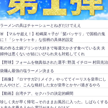
ラーメンの具はチャーシューとねぎだけでええ
🚨 【マルサ超え！】松嶋菜々子が「髪バッサリ」で国税の鬼
に！「シャキシャキ」な役柄の具体的設定
私の作る土鍋プリンが大好きで毎週欠かさず食べている夫 夫
婦仲は悪くないが姑にいびられ夫も対処してくれ
【野球】フォームを物真似された選手: 野茂 イチロー 村田兆治
袋麺ん最強の塩ラーメン決まる
【画像】『ロマサガ2リメイク』やっててイーリスを皇帝にし
たんやけど、こんな格好した女が皇帝とかヤバ過ぎるやろ
【動画】台湾チア、セクハラの決定的瞬間
珍しく夫が早く帰宅→そのままお風呂に入った。しばらくする
と夫を名乗る人から電話がきたんだけど…