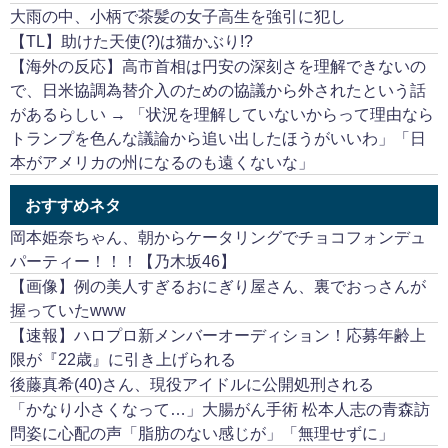
大雨の中、小柄で茶髪の女子高生を強引に犯し
【TL】助けた天使(?)は猫かぶり!?
【海外の反応】高市首相は円安の深刻さを理解できないの
で、日米協調為替介入のための協議から外されたという話
があるらしい → 「状況を理解していないからって理由なら
トランプを色んな議論から追い出したほうがいいわ」「日
本がアメリカの州になるのも遠くないな」
おすすめネタ
岡本姫奈ちゃん、朝からケータリングでチョコフォンデュ
パーティー！！！【乃木坂46】
【画像】例の美人すぎるおにぎり屋さん、裏でおっさんが
握っていたwww
【速報】ハロプロ新メンバーオーディション！応募年齢上
限が『22歳』に引き上げられる
後藤真希(40)さん、現役アイドルに公開処刑される
「かなり小さくなって…」大腸がん手術 松本人志の青森訪
問姿に心配の声「脂肪のない感じが」「無理せずに」