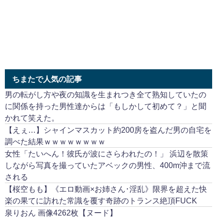
ちまたで人気の記事
男の転がし方や夜の知識を生まれつき全て熟知していたの
に関係を持った男性達からは「もしかして初めて？」と聞
かれて笑えた。
【えぇ…】シャインマスカット約200房を盗んだ男の自宅を
調べた結果ｗｗｗｗｗｗｗｗ
女性「たいへん！彼氏が波にさらわれたの！」 浜辺を散策
しながら写真を撮っていたアベックの男性、400m沖まで流
される
【桜空もも】《エロ動画×お姉さん･淫乱》限界を超えた快
楽の果てに訪れた常識を覆す奇跡のトランス絶頂FUCK
泉りおん 画像4262枚【ヌード】