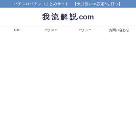
パチスロパチンコまとめサイト 【天井狙い＝設定6を打つ】
我 流 解 説.com
TOP
パチスロ
パチンコ
お問い合わせ