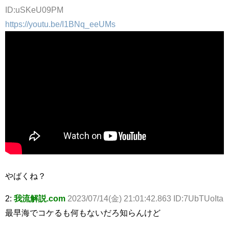
ID:uSKeU09PM
https://youtu.be/I1BNq_eeUMs
やばくね？
2:
我流解説.com
2023/07/14(金) 21:01:42.863 ID:7UbTUoIta
最早海でコケるも何もないだろ知らんけど