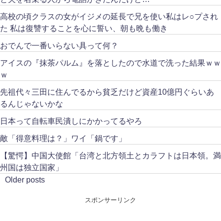
高校の頃クラスの女がイジメの延長で兄を使い私はレ○プされ
た 私は復讐することを心に誓い、朝も晩も働き
おでんで一番いらない具って何？
アイスの『抹茶パルム』を落としたので水道で洗った結果ｗｗ
ｗ
先祖代々三田に住んでるから貧乏だけど資産10億円ぐらいあ
るんじゃないかな
日本って自転車民潰しにかかってるやろ
敵「得意料理は？」ワイ「鍋です」
【驚愕】中国大使館「台湾と北方領土とカラフトは日本領。満
州国は独立国家」
Older posts
スポンサーリンク