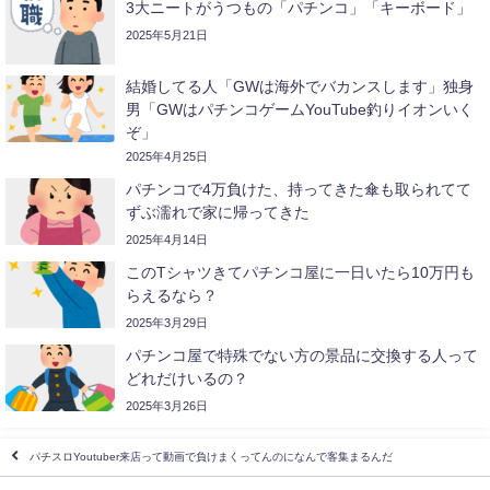
3大ニートがうつもの「パチンコ」「キーボード」
2025年5月21日
結婚してる人「GWは海外でバカンスします」独身
男「GWはパチンコゲームYouTube釣りイオンいく
ぞ」
2025年4月25日
パチンコで4万負けた、持ってきた傘も取られてて
ずぶ濡れで家に帰ってきた
2025年4月14日
このTシャツきてパチンコ屋に一日いたら10万円も
らえるなら？
2025年3月29日
パチンコ屋で特殊でない方の景品に交換する人って
どれだけいるの？
2025年3月26日
パチスロYoutuber来店って動画で負けまくってんのになんで客集まるんだ