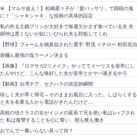
🚨 【マルサ超え！】松嶋菜々子が「髪バッサリ」で国税の鬼
に！「シャキシャキ」な役柄の具体的設定
私の作る土鍋プリンが大好きで毎週欠かさず食べている夫 夫
婦仲は悪くないが姑にいびられ夫も対処してくれ
【野球】フォームを物真似された選手: 野茂 イチロー 村田兆治
袋麺ん最強の塩ラーメン決まる
【画像】『ロマサガ2リメイク』やっててイーリスを皇帝にし
たんやけど、こんな格好した女が皇帝とかヤバ過ぎるやろ
【動画】台湾チア、セクハラの決定的瞬間
珍しく夫が早く帰宅→そのままお風呂に入った。しばらくする
と夫を名乗る人から電話がきたんだけど…
高校の頃クラスの女がイジメの延長で兄を使い私はレ○プされ
た 私は復讐することを心に誓い、朝も晩も働き
おでんで一番いらない具って何？