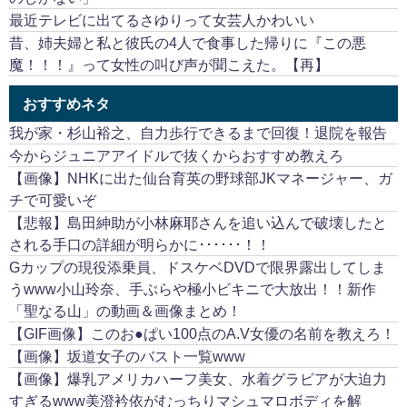
最近テレビに出てるさゆりって女芸人かわいい
昔、姉夫婦と私と彼氏の4人で食事した帰りに『この悪
魔！！！』って女性の叫び声が聞こえた。【再】
おすすめネタ
我が家・杉山裕之、自力歩行できるまで回復！退院を報告
今からジュニアアイドルで抜くからおすすめ教えろ
【画像】NHKに出た仙台育英の野球部JKマネージャー、ガ
チで可愛いぞ
【悲報】島田紳助が小林麻耶さんを追い込んで破壊したと
される手口の詳細が明らかに･･････！！
Gカップの現役添乗員、ドスケベDVDで限界露出してしま
うwww小山玲奈、手ぶらや極小ビキニで大放出！！新作
「聖なる山」の動画＆画像まとめ！
【GIF画像】このお●ぱい100点のA.V女優の名前を教えろ！
【画像】坂道女子のバスト一覧www
【画像】爆乳アメリカハーフ美女、水着グラビアが大迫力
すぎるwww美澄衿依がむっちりマシュマロボディを解