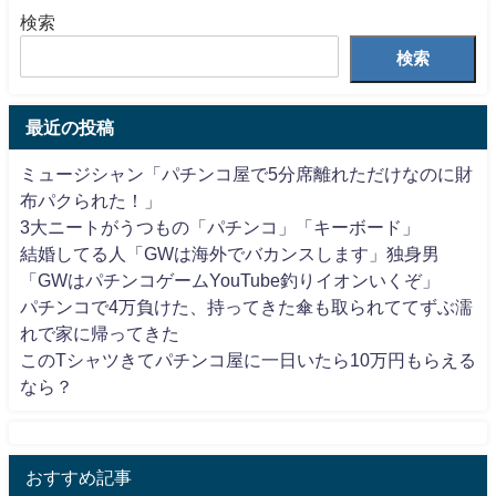
検索
検索
最近の投稿
ミュージシャン「パチンコ屋で5分席離れただけなのに財
布パクられた！」
3大ニートがうつもの「パチンコ」「キーボード」
結婚してる人「GWは海外でバカンスします」独身男
「GWはパチンコゲームYouTube釣りイオンいくぞ」
パチンコで4万負けた、持ってきた傘も取られててずぶ濡
れで家に帰ってきた
このTシャツきてパチンコ屋に一日いたら10万円もらえる
なら？
おすすめ記事