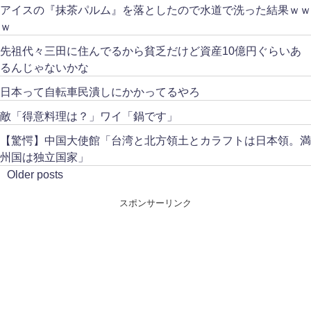
アイスの『抹茶パルム』を落としたので水道で洗った結果ｗｗ
ｗ
先祖代々三田に住んでるから貧乏だけど資産10億円ぐらいあ
るんじゃないかな
日本って自転車民潰しにかかってるやろ
敵「得意料理は？」ワイ「鍋です」
【驚愕】中国大使館「台湾と北方領土とカラフトは日本領。満
州国は独立国家」
Older posts
スポンサーリンク