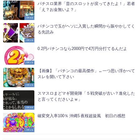
パチスロ業界「昔のスロットが戻ってきたよ！」若者
「え？お金無いよ？」
パチスロ
パチンコで玉がヘソに入賞した瞬間から賑やかしてく
る先読み
パチンコ
0.2円パチンコなら2000円で4万円分打てるんだよ
パチンコ
【画像】「パチンコの最高傑作」←一つ思い浮かべて
スレを開いて下さい
パチンコ
スマスロまどマギ開発陣「５戦突破が古い？進化した
と言ってくださいよｗ」
パチスロ
確変突入率100％ 沖縄5 夜桜超旋風 初日の感想
パチンコ