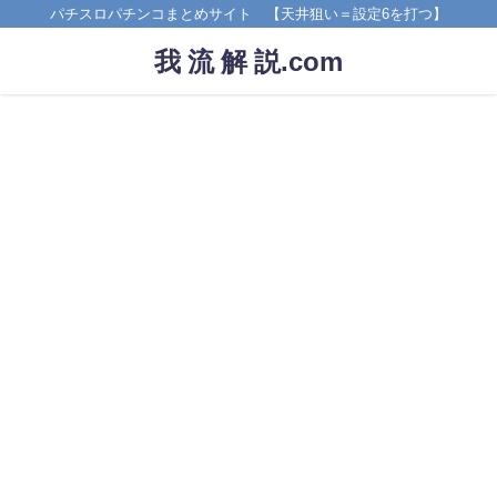
パチスロパチンコまとめサイト 【天井狙い＝設定6を打つ】
我 流 解 説.com