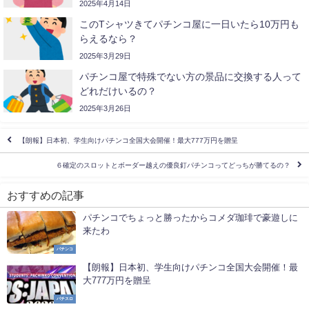
2025年4月14日
このTシャツきてパチンコ屋に一日いたら10万円も
らえるなら？
2025年3月29日
パチンコ屋で特殊でない方の景品に交換する人って
どれだけいるの？
2025年3月26日
【朗報】日本初、学生向けパチンコ全国大会開催！最大777万円を贈呈
６確定のスロットとボーダー越えの優良釘パチンコってどっちが勝てるの？
おすすめの記事
パチンコでちょっと勝ったからコメダ珈琲で豪遊しに
来たわ
パチンコ
【朗報】日本初、学生向けパチンコ全国大会開催！最
大777万円を贈呈
パチスロ