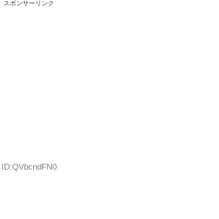
スポンサーリンク
0 ID:QVbcndFN0