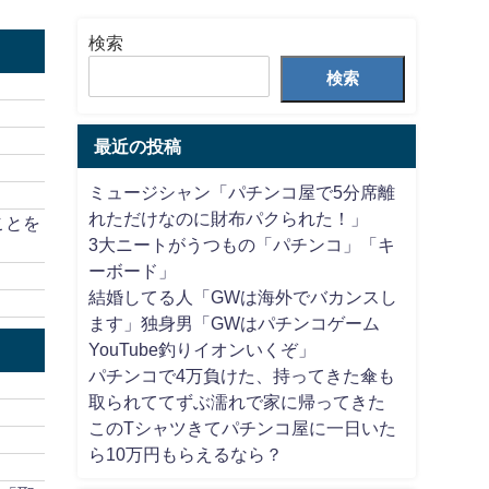
検索
検索
最近の投稿
ミュージシャン「パチンコ屋で5分席離
れただけなのに財布パクられた！」
ことを
3大ニートがうつもの「パチンコ」「キ
ーボード」
結婚してる人「GWは海外でバカンスし
ます」独身男「GWはパチンコゲーム
YouTube釣りイオンいくぞ」
パチンコで4万負けた、持ってきた傘も
取られててずぶ濡れで家に帰ってきた
このTシャツきてパチンコ屋に一日いた
ら10万円もらえるなら？