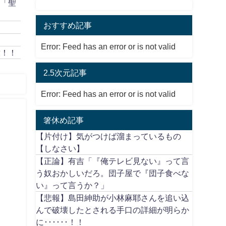
作「聖
おすすめ記事
Error: Feed has an error or is not valid
放！！
2.5次元記事
Error: Feed has an error or is not valid
箸休め記事
【片付け】気がつけば溜まっているもの
【しなさい】
【正論】有吉「『俺テレビ見ない』って言
う奴おかしいだろ。団子屋で『団子食べな
い』って言うか？」
【悲報】島田紳助が小林麻耶さんを追い込
んで破壊したとされる手口の詳細が明らか
に･･････！！