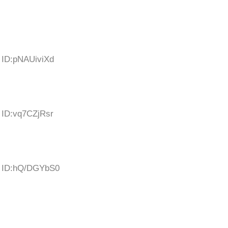
1 ID:pNAUiviXd
 ID:vq7CZjRsr
8 ID:hQ/DGYbS0