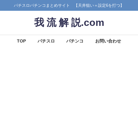
パチスロパチンコまとめサイト 【天井狙い＝設定6を打つ】
我 流 解 説.com
TOP
パチスロ
パチンコ
お問い合わせ