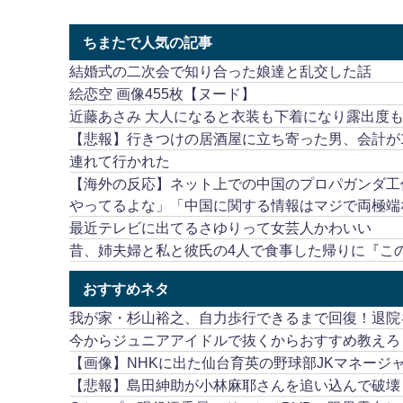
ちまたで人気の記事
結婚式の二次会で知り合った娘達と乱交した話
絵恋空 画像455枚【ヌード】
近藤あさみ 大人になると衣装も下着になり露出度
【悲報】行きつけの居酒屋に立ち寄った男、会計が1
連れて行かれた
【海外の反応】ネット上での中国のプロパガンダ工
やってるよな」「中国に関する情報はマジで両極端
最近テレビに出てるさゆりって女芸人かわいい
昔、姉夫婦と私と彼氏の4人で食事した帰りに『こ
おすすめネタ
我が家・杉山裕之、自力歩行できるまで回復！退院
今からジュニアアイドルで抜くからおすすめ教えろ
【画像】NHKに出た仙台育英の野球部JKマネージ
【悲報】島田紳助が小林麻耶さんを追い込んで破壊し