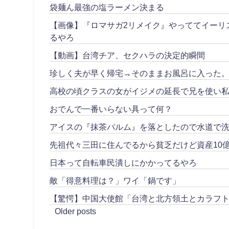
袋麺ん最強の塩ラーメン決まる
【画像】『ロマサガ2リメイク』やっててイーリ
るやろ
【動画】台湾チア、セクハラの決定的瞬間
珍しく夫が早く帰宅→そのままお風呂に入った
高校の頃クラスの女がイジメの延長で兄を使い私
おでんで一番いらない具って何？
アイスの『抹茶パルム』を落としたので水道で
先祖代々三田に住んでるから貧乏だけど資産10
日本って自転車民潰しにかかってるやろ
敵「得意料理は？」ワイ「鍋です」
【驚愕】中国大使館「台湾と北方領土とカラフ
Older posts