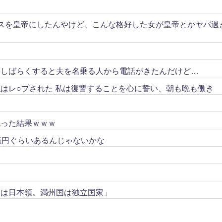
スを皇帝にしたんやけど、こんな格好した女が皇帝とかヤバ過
。しばらくすると夫を名乗る人から電話がきたんだけど…
はレ○プされた 私は復讐することを心に誓い、朝も晩も働き
洗った結果ｗｗｗ
億円ぐらいあるんじゃないかな
トは日本領。満州国は独立国家」