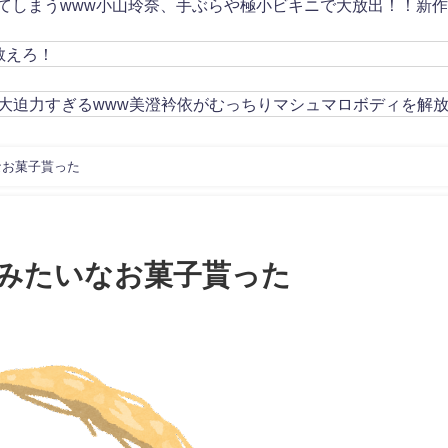
してしまうwww小山玲奈、手ぶらや極小ビキニで大放出！！新
教えろ！
大迫力すぎるwww美澄衿依がむっちりマシュマロボディを解
なお菓子貰った
みたいなお菓子貰った