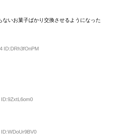
うもないお菓子ばかり交換させるようになった
744 ID:DRh3fOnPM
8 ID:9ZxtL6om0
04 ID:WDoUr9BV0