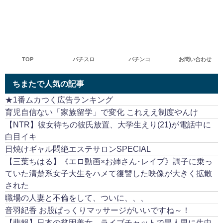
TOP
パチスロ
パチンコ
お問い合わせ
ちまたで人気の記事
★1番ムカつく広告ランキング
育児自信ない「家族留学」で変化 これええ制度やんけ
【NTR】彼女待ちの彼氏放置、大学生えり(21)が電話中に
白目イキ
日焼けギャル悶絶エステサロンSPECIAL
【三葉ちはる】《エロ動画×お姉さん･レイプ》調子に乗っ
ていた清楚系女子大生をハメて復讐した映像が大きく拡散
された
職場の人妻と不倫をして、ついに、、、
音羽紀香 お股ぱっくりマッサージがいいですね～！
【悲報】日本の貧困美女、ライブチャットで黒人男に生中