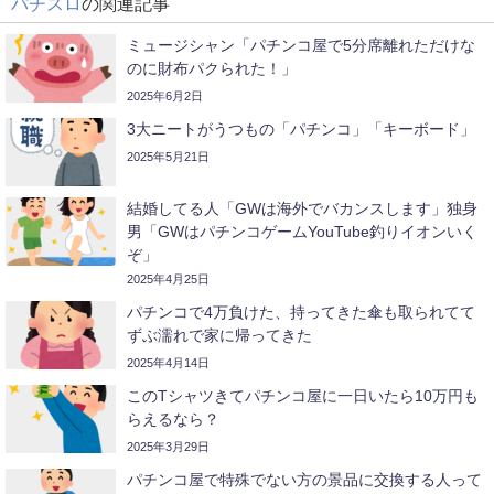
パチスロ
の関連記事
ミュージシャン「パチンコ屋で5分席離れただけな
のに財布パクられた！」
2025年6月2日
3大ニートがうつもの「パチンコ」「キーボード」
2025年5月21日
結婚してる人「GWは海外でバカンスします」独身
男「GWはパチンコゲームYouTube釣りイオンいく
ぞ」
2025年4月25日
パチンコで4万負けた、持ってきた傘も取られてて
ずぶ濡れで家に帰ってきた
2025年4月14日
このTシャツきてパチンコ屋に一日いたら10万円も
らえるなら？
2025年3月29日
パチンコ屋で特殊でない方の景品に交換する人って