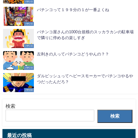
パチンコ
パチンコって１９９分の１が一番よくね
パチンコ
パチンコ屋さんの1000台規模のスッカラカンの駐車場
で隣りに停めるの楽しすぎ
パチンコ
左利きの人ってパチンコどうやんの？？
パチンコ
ダルビッシュってヘビースモーカーでパチンコやるや
つだったんだろ？
パチスロ
検索
検索
最近の投稿