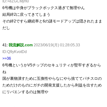
ID:+eZGCMjm0
6号機は中身がブラックボックス過ぎて無理やん
結局絆2に戻ってきてしまう
その絆2ですら継続率と6の謎モードアップは隠されたまま
だし
41:
我流解説.com
2023/06/19(月) 01:28:05.33
ID:Q9yKvotDd
>>36
6号機というかV5チップのセキュリティが堅牢すぎるから
ね
国が裏物潰すために互換性やらなにやら捨ててパチスロの
ためだけのものにガチの開発支援したから利益を出すため
にリバエンするのは無理や