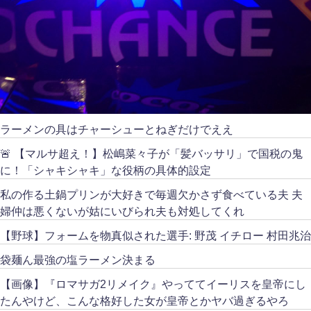
ラーメンの具はチャーシューとねぎだけでええ
🚨 【マルサ超え！】松嶋菜々子が「髪バッサリ」で国税の鬼
に！「シャキシャキ」な役柄の具体的設定
私の作る土鍋プリンが大好きで毎週欠かさず食べている夫 夫
婦仲は悪くないが姑にいびられ夫も対処してくれ
【野球】フォームを物真似された選手: 野茂 イチロー 村田兆治
袋麺ん最強の塩ラーメン決まる
【画像】『ロマサガ2リメイク』やっててイーリスを皇帝にし
たんやけど、こんな格好した女が皇帝とかヤバ過ぎるやろ