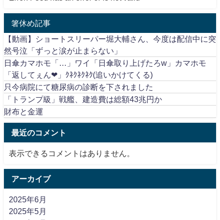
箸休め記事
【動画】ショートスリーパー堀大輔さん、今度は配信中に突
然号泣「ずっと涙が止まらない」
日傘カマホモ「…」ワイ「日傘取り上げたろw」カマホモ
「返してぇん❤」ｸﾈｸﾈｸﾈｸ(追いかけてくる)
只今病院にて糖尿病の診断を下されました
「トランプ級」戦艦、建造費は総額43兆円か
財布と金運
最近のコメント
表示できるコメントはありません。
アーカイブ
2025年6月
2025年5月