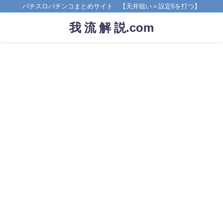
パチスロパチンコまとめサイト 【天井狙い＝設定6を打つ】
我 流 解 説.com