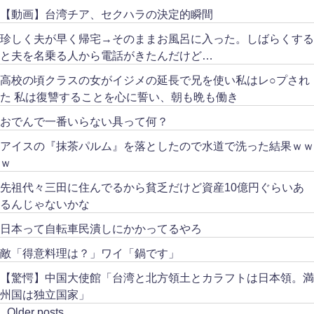
【動画】台湾チア、セクハラの決定的瞬間
珍しく夫が早く帰宅→そのままお風呂に入った。しばらくする
と夫を名乗る人から電話がきたんだけど…
高校の頃クラスの女がイジメの延長で兄を使い私はレ○プされ
た 私は復讐することを心に誓い、朝も晩も働き
おでんで一番いらない具って何？
アイスの『抹茶パルム』を落としたので水道で洗った結果ｗｗ
ｗ
先祖代々三田に住んでるから貧乏だけど資産10億円ぐらいあ
るんじゃないかな
日本って自転車民潰しにかかってるやろ
敵「得意料理は？」ワイ「鍋です」
【驚愕】中国大使館「台湾と北方領土とカラフトは日本領。満
州国は独立国家」
Older posts