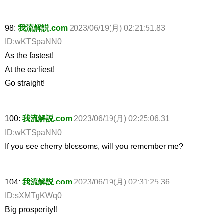
98:
我流解説.com
2023/06/19(月) 02:21:51.83
ID:wKTSpaNN0
As the fastest!
At the earliest!
Go straight!
100:
我流解説.com
2023/06/19(月) 02:25:06.31
ID:wKTSpaNN0
If you see cherry blossoms, will you remember me?
104:
我流解説.com
2023/06/19(月) 02:31:25.36
ID:sXMTgKWq0
Big prosperity‼︎