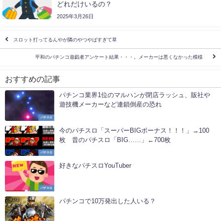
どれだけいるの？
2025年3月26日
スロット打ってるんやが隣のやつやばすぎて草
平和のパチンコ遊戯者アンケート結果・・・。メーカーは悪くなかった模様
おすすめの記事
パチンコ業界1位のマルハンが閉店ラッシュ、販社や
遊技機メーカーなど連鎖倒産の恐れ
パチスロ
今のパチスロ「スーパーBIGボーナス！！！」→100
枚 昔のパチスロ「BIG……」←700枚
パチスロ
好きなパチスロYouTuber
パチスロ
パチンコで10万発出した人いる？