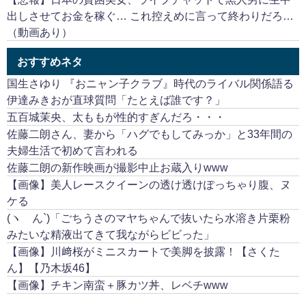
出しさせてお金を稼ぐ… これ控えめに言って終わりだろ…
（動画あり）
おすすめネタ
国生さゆり 『おニャン子クラブ』時代のライバル関係語る
伊達みきおが直球質問「たとえば誰です？」
五百城茉央、太ももが性的すぎんだろ・・・
佐藤二朗さん、妻から「ハグでもしてみっか」と33年間の
夫婦生活で初めて言われる
佐藤二朗の新作映画が撮影中止お蔵入りwww
【画像】美人レースクイーンの透け透けぽっちゃり腹、ヌ
ケる
(ヽ´ん`)「ごちうさのマヤちゃんで抜いたら水溶き片栗粉
みたいな精液出てきて我ながらビビった」
【画像】川﨑桜がミニスカートで美脚を披露！【さくた
ん】【乃木坂46】
【画像】チキン南蛮＋豚カツ丼、レベチwww