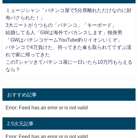
ミュージシャン「パチンコ屋で5分席離れただけなのに財
布パクられた！」
3大ニートがうつもの「パチンコ」「キーボード」
結婚してる人「GWは海外でバカンスします」独身男
「GWはパチンコゲームYouTube釣りイオンいくぞ」
パチンコで4万負けた、持ってきた傘も取られててずぶ濡
れで家に帰ってきた
このTシャツきてパチンコ屋に一日いたら10万円もらえる
なら？
おすすめ記事
Error: Feed has an error or is not valid
2.5次元記事
Error: Feed has an error or is not valid