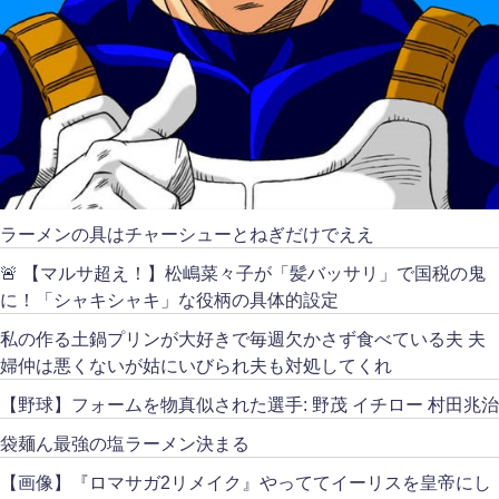
ラーメンの具はチャーシューとねぎだけでええ
🚨 【マルサ超え！】松嶋菜々子が「髪バッサリ」で国税の鬼
に！「シャキシャキ」な役柄の具体的設定
私の作る土鍋プリンが大好きで毎週欠かさず食べている夫 夫
婦仲は悪くないが姑にいびられ夫も対処してくれ
【野球】フォームを物真似された選手: 野茂 イチロー 村田兆治
袋麺ん最強の塩ラーメン決まる
【画像】『ロマサガ2リメイク』やっててイーリスを皇帝にし