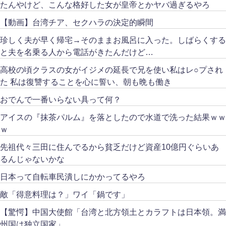
たんやけど、こんな格好した女が皇帝とかヤバ過ぎるやろ
【動画】台湾チア、セクハラの決定的瞬間
珍しく夫が早く帰宅→そのままお風呂に入った。しばらくする
と夫を名乗る人から電話がきたんだけど…
高校の頃クラスの女がイジメの延長で兄を使い私はレ○プされ
た 私は復讐することを心に誓い、朝も晩も働き
おでんで一番いらない具って何？
アイスの『抹茶パルム』を落としたので水道で洗った結果ｗｗ
ｗ
先祖代々三田に住んでるから貧乏だけど資産10億円ぐらいあ
るんじゃないかな
日本って自転車民潰しにかかってるやろ
敵「得意料理は？」ワイ「鍋です」
【驚愕】中国大使館「台湾と北方領土とカラフトは日本領。満
州国は独立国家」