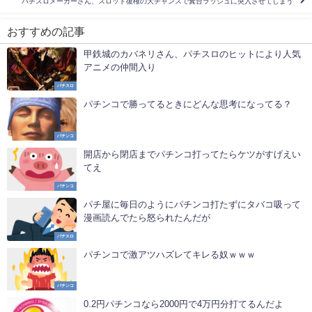
パチスロメーカーさん、スロット復権の大チャンスで糞台ラッシュに突入させてしまう
おすすめの記事
甲鉄城のカバネリさん、パチスロのヒットにより人気
アニメの仲間入り
パチスロ
パチンコで勝ってるときにどんな思考になってる？
パチンコ
開店から閉店までパチンコ打ってたらケツがすげえい
てえ
パチンコ
パチ屋に毎日のようにパチンコ打たずにタバコ吸って
漫画読んでたら怒られたんだが
パチスロ
パチンコで激アツハズレてキレる奴ｗｗｗ
パチンコ
0.2円パチンコなら2000円で4万円分打てるんだよ