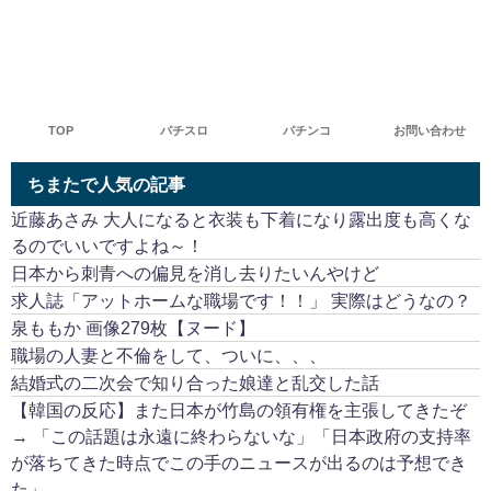
TOP
パチスロ
パチンコ
お問い合わせ
ちまたで人気の記事
近藤あさみ 大人になると衣装も下着になり露出度も高くな
るのでいいですよね～！
日本から刺青への偏見を消し去りたいんやけど
求人誌「アットホームな職場です！！」 実際はどうなの？
泉ももか 画像279枚【ヌード】
職場の人妻と不倫をして、ついに、、、
結婚式の二次会で知り合った娘達と乱交した話
【韓国の反応】また日本が竹島の領有権を主張してきたぞ
→ 「この話題は永遠に終わらないな」「日本政府の支持率
が落ちてきた時点でこの手のニュースが出るのは予想でき
た」