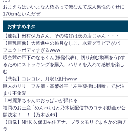
おまえらはいいよな人権あって俺なんて成人男性のくせに
170cmないんだぜ
おすすめネタ
【速報】田村保乃さん、その格好は夜の店じゃん・・・
【巨乳画像】大躍進中の桃月なしこ、水着グラビアがパー
フェクトボディすぎるwww
暇空茜の臣下のなるくん(嫌儲代表)、切り刻む動画をうpす
るためにストッキングを購入、ハサミを入れて感触を楽し
む
【悲報】コレコレ、月収1億円www
巨人のリリーフ左腕・高梨雄平「左手薬指に指輪」でお泊
まり不倫愛
上村麗菜ちゃんのおっぱいが揺れる
福岡のお土産 ｢めんべい｣と乃木坂配信中のコラボ動画が公
開決定！！！【乃木坂46】
【画像】NHK 久保田祐佳アナ、ブラタモリでまさかの胸チ
ラ