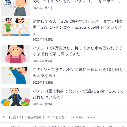
3大ニートがうつもの「パチンコ」「キーボード」
2025年5月21日
結婚してる人「GWは海外でバカンスします」独身
男「GWはパチンコゲームYouTube釣りイオンいく
ぞ」
2025年4月25日
パチンコで4万負けた、持ってきた傘も取られてて
ずぶ濡れで家に帰ってきた
2025年4月14日
このTシャツきてパチンコ屋に一日いたら10万円も
らえるなら？
2025年3月29日
パチンコ屋で特殊でない方の景品に交換する人って
どれだけいるの？
2025年3月26日
【正論？？】「生活保護者はパチンコ行くな」 トレンド入りｗｗｗ