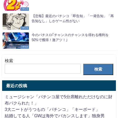
パチンコ
【悲報】最近のパチンコ「即告知」「一発告知」「再
告知なし」しかゲーム性がない
パチンコ
今のパチスロ｢チャンスのチャンスを得れる権利を
50%で獲得！激アツ！｣
パチスロ
検索
検索
最近の投稿
ミュージシャン「パチンコ屋で5分席離れただけなのに財
布パクられた！」
3大ニートがうつもの「パチンコ」「キーボード」
結婚してる人「GWは海外でバカンスします」独身男