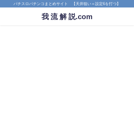
パチスロパチンコまとめサイト 【天井狙い＝設定6を打つ】
我 流 解 説.com