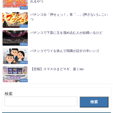
れるやつ
パチンコ
パチンコ台「押せぇっ！」客「…」(押さない)←こい
つ
パチンコ
パチンコで下皿に玉を溜め込む人が結構いるけど
パチンコ
パチンコでワイを挟んで両隣が話すの辛いンゴ
パチンコ
【悲報】スマスロまどマギ、逝くwu
パチスロ
検索
検索