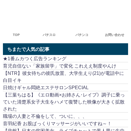
TOP
パチスロ
パチンコ
お問い合わせ
ちまたで人気の記事
★1番ムカつく広告ランキング
育児自信ない「家族留学」で変化 これええ制度やんけ
【NTR】彼女待ちの彼氏放置、大学生えり(21)が電話中に
白目イキ
日焼けギャル悶絶エステサロンSPECIAL
【三葉ちはる】《エロ動画×お姉さん･レイプ》調子に乗っ
ていた清楚系女子大生をハメて復讐した映像が大きく拡散
された
職場の人妻と不倫をして、ついに、、、
音羽紀香 お股ぱっくりマッサージがいいですね～！
【悲報】日本の貧困美女、ライブチャットで黒人男に生中