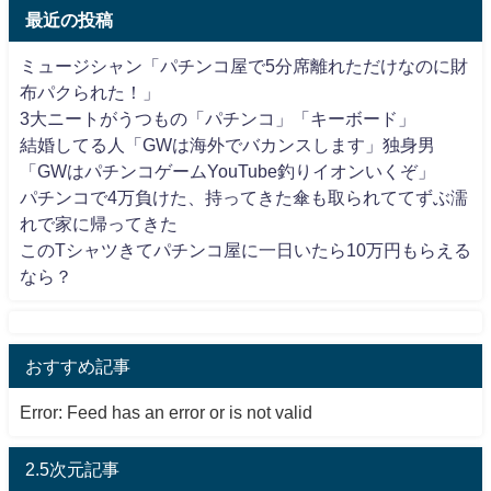
最近の投稿
ミュージシャン「パチンコ屋で5分席離れただけなのに財
布パクられた！」
3大ニートがうつもの「パチンコ」「キーボード」
結婚してる人「GWは海外でバカンスします」独身男
「GWはパチンコゲームYouTube釣りイオンいくぞ」
パチンコで4万負けた、持ってきた傘も取られててずぶ濡
れで家に帰ってきた
このTシャツきてパチンコ屋に一日いたら10万円もらえる
なら？
おすすめ記事
Error: Feed has an error or is not valid
2.5次元記事