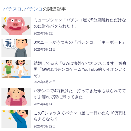
パチスロ
,
パチンコ
の関連記事
ミュージシャン「パチンコ屋で5分席離れただけな
のに財布パクられた！」
2025年6月2日
3大ニートがうつもの「パチンコ」「キーボード」
2025年5月21日
結婚してる人「GWは海外でバカンスします」独身
男「GWはパチンコゲームYouTube釣りイオンいく
ぞ」
2025年4月25日
パチンコで4万負けた、持ってきた傘も取られてて
ずぶ濡れで家に帰ってきた
2025年4月14日
このTシャツきてパチンコ屋に一日いたら10万円も
らえるなら？
2025年3月29日