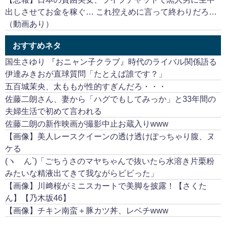
出しさせてお金を稼ぐ… これ控えめに言って終わりだろ…
（動画あり）
おすすめネタ
国生さゆり 『おニャン子クラブ』時代のライバル関係語る
伊達みきおが直球質問「たとえば誰です？」
五百城茉央、太ももが性的すぎんだろ・・・
佐藤二朗さん、妻から「ハグでもしてみっか」と33年間の
夫婦生活で初めて言われる
佐藤二朗の新作映画が撮影中止お蔵入りwww
【画像】美人レースクイーンの透け透けぽっちゃり腹、ヌ
ケる
(ヽ´ん`)「ごちうさのマヤちゃんで抜いたら水溶き片栗粉
みたいな精液出てきて我ながらビビった」
【画像】川﨑桜がミニスカートで美脚を披露！【さくた
ん】【乃木坂46】
【画像】チキン南蛮＋豚カツ丼、レベチwww