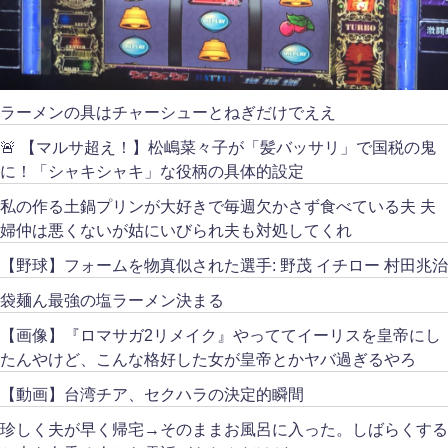
ラーメンの具はチャーシューとねぎだけでええ
🚨 【マルサ超え！】松嶋菜々子が「髪バッサリ」で国税の鬼
に！「シャキシャキ」な役柄の具体的設定
私の作る土鍋プリンが大好きで毎週欠かさず食べている夫 夫
婦仲は悪くないが姑にいびられ夫も対処してくれ
【野球】フォームを物真似された選手: 野茂 イチロー 村田兆治
袋麺ん最強の塩ラーメン決まる
【画像】『ロマサガ2リメイク』やっててイーリスを皇帝にし
たんやけど、こんな格好した女が皇帝とかヤバ過ぎるやろ
【動画】台湾チア、セクハラの決定的瞬間
珍しく夫が早く帰宅→そのままお風呂に入った。しばらくする