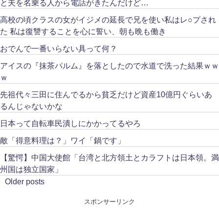
と夫を名乗る人から電話がきたんだけど…
高校の頃クラスの女がイジメの延長で兄を使い私はレ○プされ
た 私は復讐することを心に誓い、朝も晩も働き
おでんで一番いらない具って何？
アイスの『抹茶パルム』を落としたので水道で洗った結果ｗｗ
ｗ
先祖代々三田に住んでるから貧乏だけど資産10億円ぐらいあ
るんじゃないかな
日本って自転車民潰しにかかってるやろ
敵「得意料理は？」ワイ「鍋です」
【驚愕】中国大使館「台湾と北方領土とカラフトは日本領。満
州国は独立国家」
Older posts
スポンサーリンク