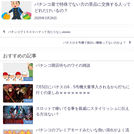
パチンコ屋で特殊でない方の景品に交換する人って
どれだけいるの？
2025年3月26日
パチンコで１５００ハマって当たりなしwwww
パチスロ６号機で面白い機種ってないのかよ？
おすすめの記事
パチンコ開店待ちのワイの雑談
パチンコ
7月5日にパチスロ6．5号機大量導入されるから打ちに
行くの楽しみｗｗｗｗｗｗｗｗ
パチスロ
スロットで稼いでる事を親戚にスタイリッシュに伝え
る方法ない？
パチスロ
パチンコのプレミアモードみたいな熱い演出がよく流