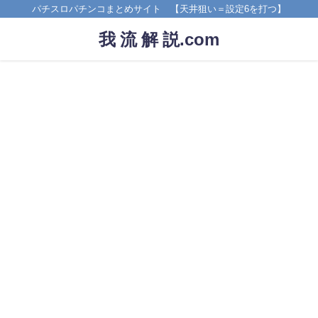
パチスロパチンコまとめサイト 【天井狙い＝設定6を打つ】
我 流 解 説.com