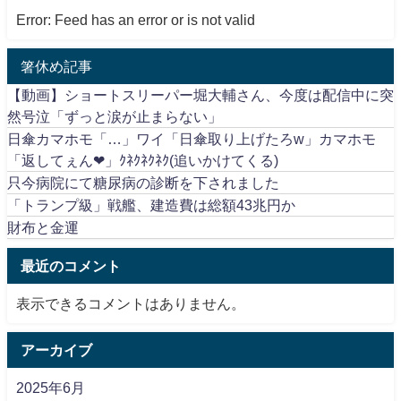
Error: Feed has an error or is not valid
箸休め記事
【動画】ショートスリーパー堀大輔さん、今度は配信中に突
然号泣「ずっと涙が止まらない」
日傘カマホモ「…」ワイ「日傘取り上げたろw」カマホモ
「返してぇん❤」ｸﾈｸﾈｸﾈｸ(追いかけてくる)
只今病院にて糖尿病の診断を下されました
「トランプ級」戦艦、建造費は総額43兆円か
財布と金運
最近のコメント
表示できるコメントはありません。
アーカイブ
2025年6月