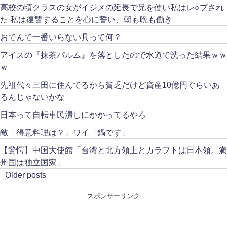
高校の頃クラスの女がイジメの延長で兄を使い私はレ○プされ
た 私は復讐することを心に誓い、朝も晩も働き
おでんで一番いらない具って何？
アイスの『抹茶パルム』を落としたので水道で洗った結果ｗｗ
ｗ
先祖代々三田に住んでるから貧乏だけど資産10億円ぐらいあ
るんじゃないかな
日本って自転車民潰しにかかってるやろ
敵「得意料理は？」ワイ「鍋です」
【驚愕】中国大使館「台湾と北方領土とカラフトは日本領。満
州国は独立国家」
Older posts
スポンサーリンク