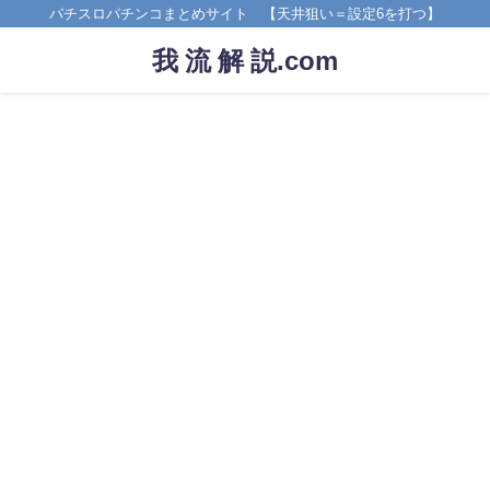
パチスロパチンコまとめサイト 【天井狙い＝設定6を打つ】
我 流 解 説.com