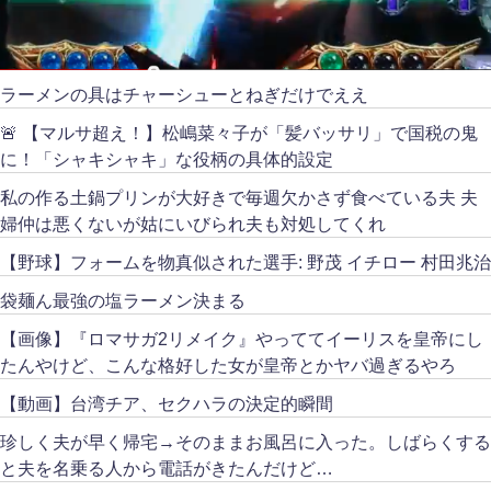
ラーメンの具はチャーシューとねぎだけでええ
🚨 【マルサ超え！】松嶋菜々子が「髪バッサリ」で国税の鬼
に！「シャキシャキ」な役柄の具体的設定
私の作る土鍋プリンが大好きで毎週欠かさず食べている夫 夫
婦仲は悪くないが姑にいびられ夫も対処してくれ
【野球】フォームを物真似された選手: 野茂 イチロー 村田兆治
袋麺ん最強の塩ラーメン決まる
【画像】『ロマサガ2リメイク』やっててイーリスを皇帝にし
たんやけど、こんな格好した女が皇帝とかヤバ過ぎるやろ
【動画】台湾チア、セクハラの決定的瞬間
珍しく夫が早く帰宅→そのままお風呂に入った。しばらくする
と夫を名乗る人から電話がきたんだけど…