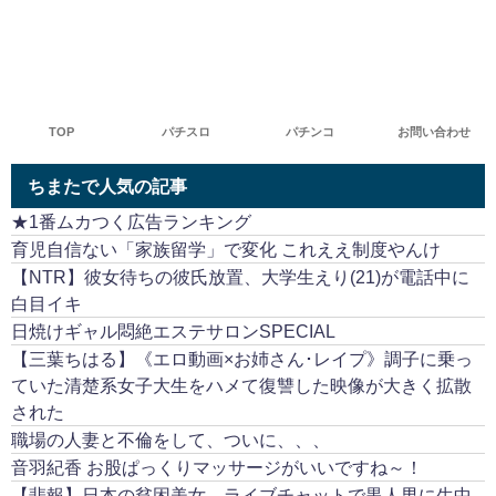
TOP
パチスロ
パチンコ
お問い合わせ
ちまたで人気の記事
★1番ムカつく広告ランキング
育児自信ない「家族留学」で変化 これええ制度やんけ
【NTR】彼女待ちの彼氏放置、大学生えり(21)が電話中に
白目イキ
日焼けギャル悶絶エステサロンSPECIAL
【三葉ちはる】《エロ動画×お姉さん･レイプ》調子に乗っ
ていた清楚系女子大生をハメて復讐した映像が大きく拡散
された
職場の人妻と不倫をして、ついに、、、
音羽紀香 お股ぱっくりマッサージがいいですね～！
【悲報】日本の貧困美女、ライブチャットで黒人男に生中