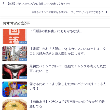
【急募】パチンコのエヴァに自信ニキいあ来てくれｗｗｗ
お前らパチンコの確変なら確変ループとSTのどっちの方が好き？
おすすめの記事
P「国語の教科書」にありがちな演出
パチンコ
【悲報】吉村「大阪にできるカジノのスロットは、タ
コとお好み焼きと通天閣とかにします」
パチスロ
最初にパチンコのレバー振動でチャンスを考えた奴に
言いたいこと
パチスロ
儲けるためってより楽しむためにパチンコ打ってる人
いる？
パチスロ
【画像あり】パチンコで3万円勝ったのでなか卯で豪
遊してる