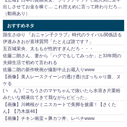
出しさせてお金を稼ぐ… これ控えめに言って終わりだろ…
（動画あり）
おすすめネタ
国生さゆり 『おニャン子クラブ』時代のライバル関係語る
伊達みきおが直球質問「たとえば誰です？」
五百城茉央、太ももが性的すぎんだろ・・・
佐藤二朗さん、妻から「ハグでもしてみっか」と33年間の
夫婦生活で初めて言われる
佐藤二朗の新作映画が撮影中止お蔵入りwww
【画像】美人レースクイーンの透け透けぽっちゃり腹、ヌ
ケる
(ヽ´ん`)「ごちうさのマヤちゃんで抜いたら水溶き片栗粉
みたいな精液出てきて我ながらビビった」
【画像】川﨑桜がミニスカートで美脚を披露！【さくた
ん】【乃木坂46】
【画像】チキン南蛮＋豚カツ丼、レベチwww