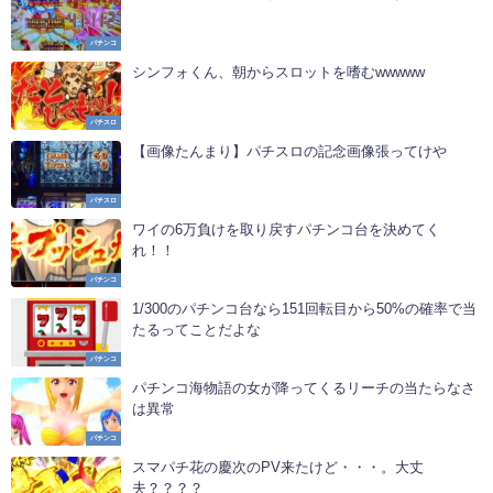
パチンコ
シンフォくん、朝からスロットを嗜むwwwww
パチスロ
【画像たんまり】パチスロの記念画像張ってけや
パチスロ
ワイの6万負けを取り戻すパチンコ台を決めてく
れ！！
パチンコ
1/300のパチンコ台なら151回転目から50%の確率で当
たるってことだよな
パチンコ
パチンコ海物語の女が降ってくるリーチの当たらなさ
は異常
パチンコ
スマパチ花の慶次のPV来たけど・・・。大丈
夫？？？？