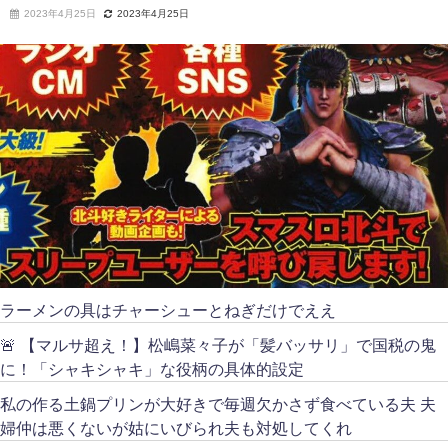
2023年4月25日
2023年4月25日
ラーメンの具はチャーシューとねぎだけでええ
🚨 【マルサ超え！】松嶋菜々子が「髪バッサリ」で国税の鬼
に！「シャキシャキ」な役柄の具体的設定
私の作る土鍋プリンが大好きで毎週欠かさず食べている夫 夫
婦仲は悪くないが姑にいびられ夫も対処してくれ