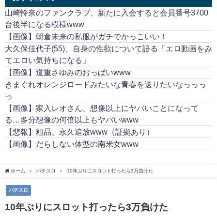
山崎怜奈のファンクラブ、新たに入会すると会員番号3700
台後半になる模様www
【画像】朝倉未来の私服がガチでかっこいい！
大久保佳代子(55)、自身の性欲について語る「エロ動画をみ
てエロい気持ちになる」
【画像】道重さゆみのおっぱいwww
きまぐれオレンジロードみたいな青春を送りたいなっっっ
っ
【画像】家入レオさん、想像以上にヤバいことになって
る…多分想像の何倍以上もヤバいwww
【悲報】粗品、永久追放www（証拠あり）
【画像】だらしない体型の南米女www
ホーム
パチスロ
10年ぶりにスロット打ったら3万負けた
パチスロ
10年ぶりにスロット打ったら3万負けた