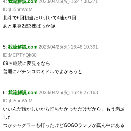
4:
我流解説.com
2023/04/25(火) 16:47:38.271
ID:jLi5hmVqM
北斗で6回初当たり引いて4連が1回
あと単発2連3連ばっか😢
5:
我流解説.com
2023/04/25(火) 16:48:10.391
ID:MCPTYQk80
89％継続に夢見るなら
普通にパチンコのミドルでよかろうと
6:
我流解説.com
2023/04/25(火) 16:49:27.163
ID:jLi5hmVqM
いいんだ懐かしいから打ちたかっただけだから、もう満足
した
つかジャグラーも打ったけどGOGOランプが真ん中にある