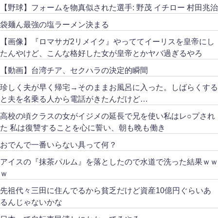
【野球】フォームを物真似された選手: 野茂 イチロー 村田兆治
袋麺ん最強の塩ラーメン決まる
【画像】『ロマサガ2リメイク』やっててイーリスを皇帝にし
たんやけど、こんな格好した女が皇帝とかヤバ過ぎるやろ
【動画】台湾チア、セクハラの決定的瞬間
珍しく夫が早く帰宅→そのままお風呂に入った。しばらくする
と夫を名乗る人から電話がきたんだけど…
高校の頃クラスの女がイジメの延長で兄を使い私はレ○プされ
た 私は復讐することを心に誓い、朝も晩も働き
おでんで一番いらない具って何？
アイスの『抹茶パルム』を落としたので水道で洗った結果ｗｗ
ｗ
先祖代々三田に住んでるから貧乏だけど資産10億円ぐらいあ
るんじゃないかな