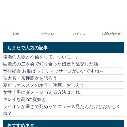
TOP
パチスロ
パチンコ
お問い合わせ
ちまたで人気の記事
職場の人妻と不倫をして、ついに、、、
結婚式の二次会で知り合った娘達と乱交した話
音羽紀香 お股ぱっくりマッサージがいいですね～！
蛍大名・京極高次を語ろう
夏だしオススメのホラー映画、おしえて
女性「男にダメージ与える方法はこれ」
キレイな高2の従妹と
ライオンが暑さで死ぬってニュース見たんだけどおかしく
ね？
おすすめネタ