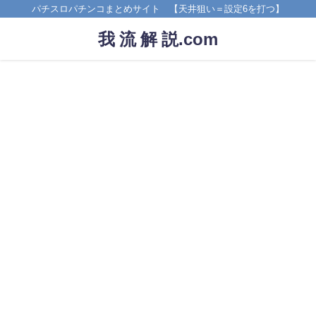
パチスロパチンコまとめサイト 【天井狙い＝設定6を打つ】
我 流 解 説.com