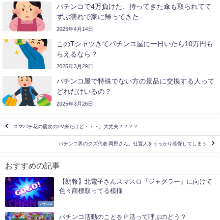
パチンコで4万負けた、持ってきた傘も取られてて
ずぶ濡れで家に帰ってきた
2025年4月14日
このTシャツきてパチンコ屋に一日いたら10万円も
らえるなら？
2025年3月29日
パチンコ屋で特殊でない方の景品に交換する人って
どれだけいるの？
2025年3月26日
スマパチ花の慶次のPV来たけど・・・。大丈夫？？？？
パチンコ界のクズ代表 岡野さん、仕置人をうっかり確保してしまう
おすすめの記事
【朗報】北電子さんスマスロ『ジャグラー』に向けて
色々商標取ってる模様
パチスロ
パチンコ活動のことをＰ活って呼ぶのどう？