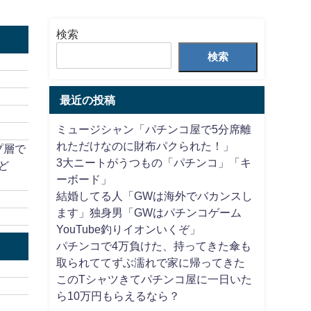
検索
検索
最近の投稿
ミュージシャン「パチンコ屋で5分席離
れただけなのに財布パクられた！」
プ層で
3大ニートがうつもの「パチンコ」「キ
ど
ーボード」
結婚してる人「GWは海外でバカンスし
ます」独身男「GWはパチンコゲーム
YouTube釣りイオンいくぞ」
パチンコで4万負けた、持ってきた傘も
取られててずぶ濡れで家に帰ってきた
このTシャツきてパチンコ屋に一日いた
ら10万円もらえるなら？