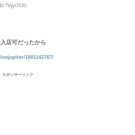
ID:7Vjyi7Cl0
で入店可だったから
/livejupiter/1681242767/
スポンサーリンク