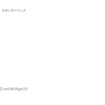
スポンサーリンク
9 ID:msNKWgxU0