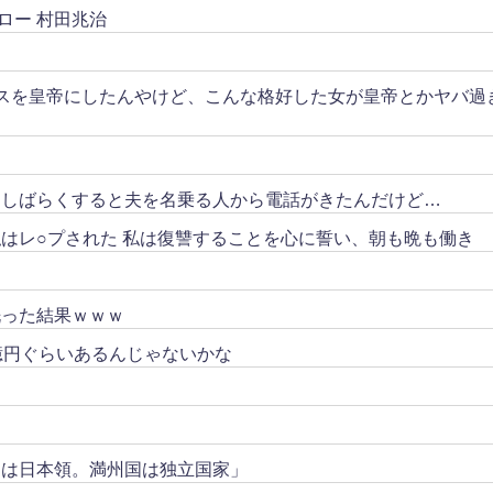
ロー 村田兆治
スを皇帝にしたんやけど、こんな格好した女が皇帝とかヤバ過
。しばらくすると夫を名乗る人から電話がきたんだけど…
はレ○プされた 私は復讐することを心に誓い、朝も晩も働き
洗った結果ｗｗｗ
億円ぐらいあるんじゃないかな
トは日本領。満州国は独立国家」