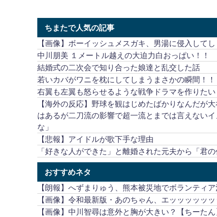
ちまたで人気の記事
【画像】ボーイッシュメスガキ、男湯に侵入してし
中川朋美 １メートル越えの大迫力白おっぱい！！
結婚式の二次会で知り合った娘達と乱交した話
若いカバがワニを枕にしてしまうまさかの瞬間！！
右翼も左翼も怒らせるような戦争ドラマを作りたい
【海外の反応】野球を観はじめたばかりなんだが大
はあるが二刀流の影響で超一流とまでは言えないイ
な」
【悲報】アイドルが歌下手な理由
「好きな人ができた」と離婚された元夫から「君の
おすすめネタ
【朗報】へずまりゅう、熊本被災地でボランティア
【画像】令和最新版・あのちゃん、エッッッッッッ
【画像】中川智尋は意外と胸が大きい？【ちーたん