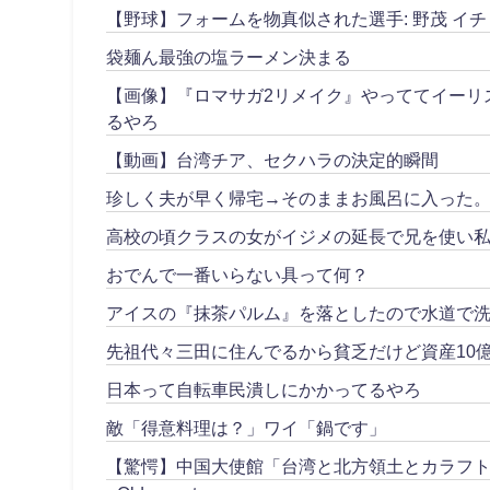
【野球】フォームを物真似された選手: 野茂 イチ
袋麺ん最強の塩ラーメン決まる
【画像】『ロマサガ2リメイク』やっててイーリ
るやろ
【動画】台湾チア、セクハラの決定的瞬間
珍しく夫が早く帰宅→そのままお風呂に入った
高校の頃クラスの女がイジメの延長で兄を使い私
おでんで一番いらない具って何？
アイスの『抹茶パルム』を落としたので水道で
先祖代々三田に住んでるから貧乏だけど資産10
日本って自転車民潰しにかかってるやろ
敵「得意料理は？」ワイ「鍋です」
【驚愕】中国大使館「台湾と北方領土とカラフ