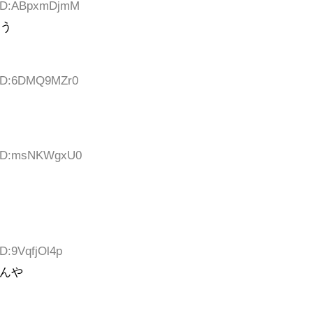
3 ID:ABpxmDjmM
そう
0 ID:6DMQ9MZr0
3 ID:msNKWgxU0
ID:9VqfjOl4p
んや