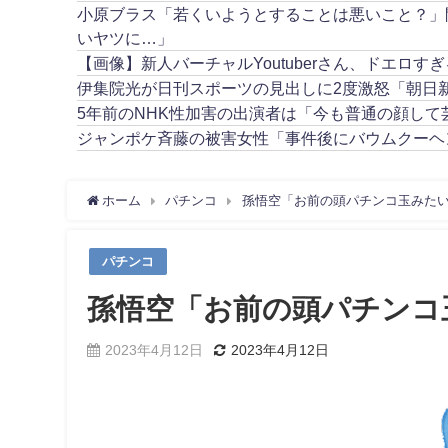
小原ブラス「若くいようとすることは悪いこと？」
いヤツに…」
【画像】新人バーチャルYoutuberさん、ドエロす
伊集院光が日刊スポーツの見出しに2度激怒「朝日
5年前のNHK性加害の出演者は「今も普通の顔し
ジャンポケ斉藤の被害女性「事件後にバウムクーヘン
ホーム
パチンコ
孫悟空「お前の頭パチンコ玉みた
パチンコ
孫悟空「お前の頭パチンコ
2023年4月12日
2023年4月12日