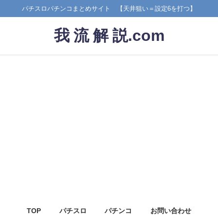
パチスロパチンコまとめサイト 【天井狙い＝設定6を打つ】
我 流 解 説.com
TOP
パチスロ
パチンコ
お問い合わせ