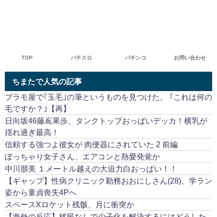
TOP
パチスロ
パチンコ
お問い合わせ
ちまたで人気の記事
プラモ屋で｢玉毛｣の筆というものを見つけた。 ｢これは何の
毛ですか？｣【再】
日向坂46藤嶌果歩、タンクトップおっぱいデッカ！横乳が
揺れ過ぎ最高！
信頼する強つよ彼女が 肉便器にされていた 2 前編
ぽっちゃり女子さん、エアコンと熱愛発覚か
中川朋美 １メートル越えの大迫力白おっぱい！！
【ギャップ】性病クリニック勤務おおにしさん(28)、学ラン
姿から童貞喪失4Pへ
スペースXロケット残骸、月に衝突か
【海外の反応】移民なしで少子化を解決するにはどうした