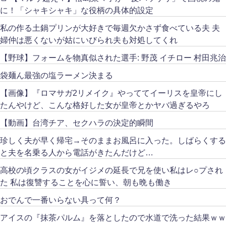
に！「シャキシャキ」な役柄の具体的設定
私の作る土鍋プリンが大好きで毎週欠かさず食べている夫 夫
婦仲は悪くないが姑にいびられ夫も対処してくれ
【野球】フォームを物真似された選手: 野茂 イチロー 村田兆治
袋麺ん最強の塩ラーメン決まる
【画像】『ロマサガ2リメイク』やっててイーリスを皇帝にし
たんやけど、こんな格好した女が皇帝とかヤバ過ぎるやろ
【動画】台湾チア、セクハラの決定的瞬間
珍しく夫が早く帰宅→そのままお風呂に入った。しばらくする
と夫を名乗る人から電話がきたんだけど…
高校の頃クラスの女がイジメの延長で兄を使い私はレ○プされ
た 私は復讐することを心に誓い、朝も晩も働き
おでんで一番いらない具って何？
アイスの『抹茶パルム』を落としたので水道で洗った結果ｗｗ