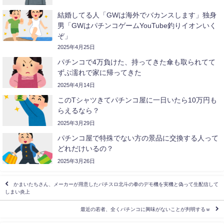
結婚してる人「GWは海外でバカンスします」独身
男「GWはパチンコゲームYouTube釣りイオンいく
ぞ」
2025年4月25日
パチンコで4万負けた、持ってきた傘も取られてて
ずぶ濡れで家に帰ってきた
2025年4月14日
このTシャツきてパチンコ屋に一日いたら10万円も
らえるなら？
2025年3月29日
パチンコ屋で特殊でない方の景品に交換する人って
どれだけいるの？
2025年3月26日
かまいたちさん、メーカーが用意したパチスロ北斗の拳のデモ機を実機と偽って生配信して
しまい炎上
最近の若者、全くパチンコに興味がないことが判明するｗ