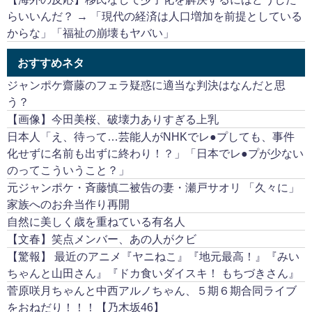
らいいんだ？ → 「現代の経済は人口増加を前提としている
からな」「福祉の崩壊もヤバい」
おすすめネタ
ジャンポケ齋藤のフェラ疑惑に適当な判決はなんだと思
う？
【画像】今田美桜、破壊力ありすぎる上乳
日本人「え、待って…芸能人がNHKでレ●プしても、事件
化せずに名前も出ずに終わり！？」「日本でレ●プが少ない
のってこういうこと？」
元ジャンポケ・斉藤慎二被告の妻・瀬戸サオリ 「久々に」
家族へのお弁当作り再開
自然に美しく歳を重ねている有名人
【文春】笑点メンバー、あの人がクビ
【驚報】 最近のアニメ『ヤニねこ』『地元最高！』『みい
ちゃんと山田さん』『ドカ食いダイスキ！ もちづきさん』
菅原咲月ちゃんと中西アルノちゃん、５期６期合同ライブ
をおねだり！！！【乃木坂46】