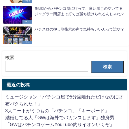
パチンコ
夜8時からパチンコ屋に行って、良い感じの空いてる
ジャグラー閉店まで打てば勝ち続けられるんじゃね？
パチスロ
パチスロの押し順指示の声で気持ちいいんって誰や？
パチスロ
検索
検索
最近の投稿
ミュージシャン「パチンコ屋で5分席離れただけなのに財
布パクられた！」
3大ニートがうつもの「パチンコ」「キーボード」
結婚してる人「GWは海外でバカンスします」独身男
「GWはパチンコゲームYouTube釣りイオンいくぞ」