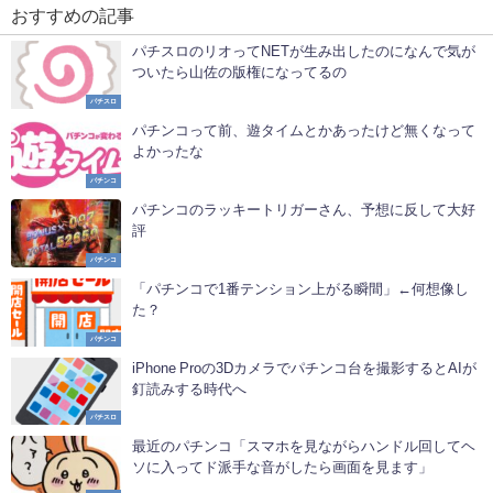
おすすめの記事
パチスロのリオってNETが生み出したのになんで気が
ついたら山佐の版権になってるの
パチスロ
パチンコって前、遊タイムとかあったけど無くなって
よかったな
パチンコ
パチンコのラッキートリガーさん、予想に反して大好
評
パチンコ
「パチンコで1番テンション上がる瞬間」←何想像し
た？
パチンコ
iPhone Proの3Dカメラでパチンコ台を撮影するとAIが
釘読みする時代へ
パチスロ
最近のパチンコ「スマホを見ながらハンドル回してヘ
ソに入ってド派手な音がしたら画面を見ます」