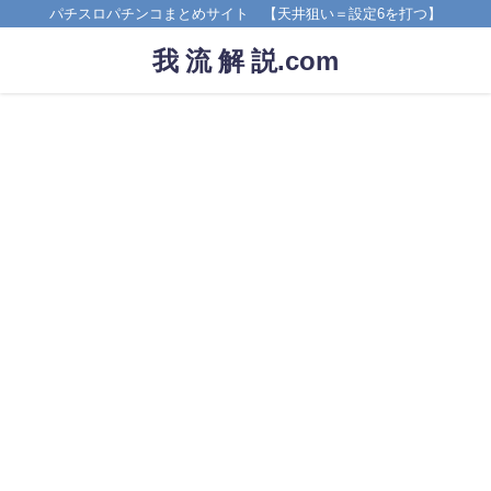
パチスロパチンコまとめサイト 【天井狙い＝設定6を打つ】
我 流 解 説.com