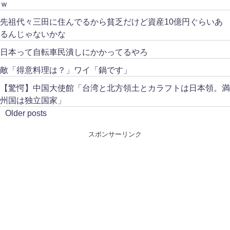
ｗ
先祖代々三田に住んでるから貧乏だけど資産10億円ぐらいあ
るんじゃないかな
日本って自転車民潰しにかかってるやろ
敵「得意料理は？」ワイ「鍋です」
【驚愕】中国大使館「台湾と北方領土とカラフトは日本領。満
州国は独立国家」
Older posts
スポンサーリンク