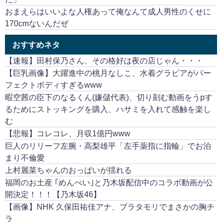
おまえらはいいよな人権あって俺なんて成人男性のくせに
170cmないんだぜ
おすすめネタ
【速報】田村保乃さん、その格好は夜の店じゃん・・・
【巨乳画像】大躍進中の桃月なしこ、水着グラビアがパー
フェクトボディすぎるwww
暇空茜の臣下のなるくん(嫌儲代表)、切り刻む動画をうpす
るためにストッキングを購入、ハサミを入れて感触を楽し
む
【悲報】コレコレ、月収1億円www
巨人のリリーフ左腕・高梨雄平「左手薬指に指輪」でお泊
まり不倫愛
上村麗菜ちゃんのおっぱいが揺れる
福岡のお土産 ｢めんべい｣と乃木坂配信中のコラボ動画が公
開決定！！！【乃木坂46】
【画像】NHK 久保田祐佳アナ、ブラタモリでまさかの胸チ
ラ