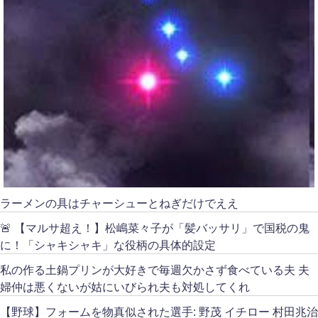
ラーメンの具はチャーシューとねぎだけでええ
🚨 【マルサ超え！】松嶋菜々子が「髪バッサリ」で国税の鬼
に！「シャキシャキ」な役柄の具体的設定
私の作る土鍋プリンが大好きで毎週欠かさず食べている夫 夫
婦仲は悪くないが姑にいびられ夫も対処してくれ
【野球】フォームを物真似された選手: 野茂 イチロー 村田兆治