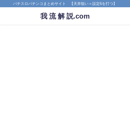
パチスロパチンコまとめサイト 【天井狙い＝設定6を打つ】
我 流 解 説.com