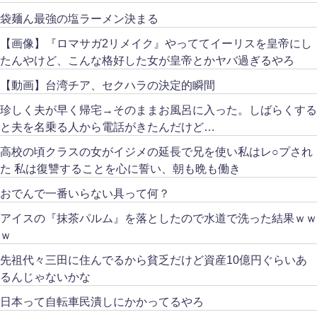
袋麺ん最強の塩ラーメン決まる
【画像】『ロマサガ2リメイク』やっててイーリスを皇帝にし
たんやけど、こんな格好した女が皇帝とかヤバ過ぎるやろ
【動画】台湾チア、セクハラの決定的瞬間
珍しく夫が早く帰宅→そのままお風呂に入った。しばらくする
と夫を名乗る人から電話がきたんだけど…
高校の頃クラスの女がイジメの延長で兄を使い私はレ○プされ
た 私は復讐することを心に誓い、朝も晩も働き
おでんで一番いらない具って何？
アイスの『抹茶パルム』を落としたので水道で洗った結果ｗｗ
ｗ
先祖代々三田に住んでるから貧乏だけど資産10億円ぐらいあ
るんじゃないかな
日本って自転車民潰しにかかってるやろ