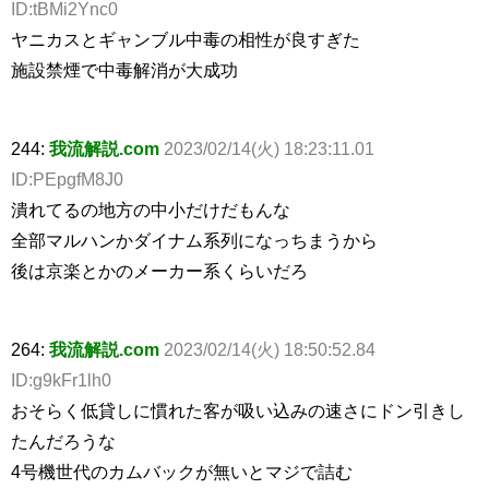
ID:tBMi2Ync0
ヤニカスとギャンブル中毒の相性が良すぎた
施設禁煙で中毒解消が大成功
244:
我流解説.com
2023/02/14(火) 18:23:11.01
ID:PEpgfM8J0
潰れてるの地方の中小だけだもんな
全部マルハンかダイナム系列になっちまうから
後は京楽とかのメーカー系くらいだろ
264:
我流解説.com
2023/02/14(火) 18:50:52.84
ID:g9kFr1lh0
おそらく低貸しに慣れた客が吸い込みの速さにドン引きし
たんだろうな
4号機世代のカムバックが無いとマジで詰む