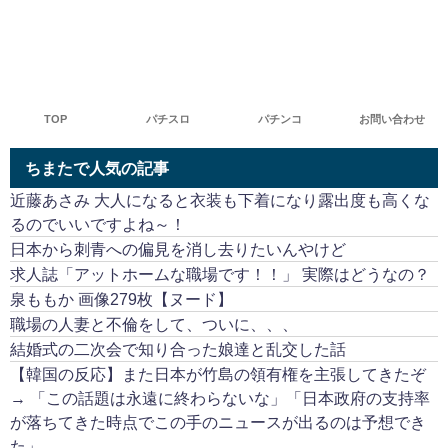
TOP
パチスロ
パチンコ
お問い合わせ
ちまたで人気の記事
近藤あさみ 大人になると衣装も下着になり露出度も高くな
るのでいいですよね～！
日本から刺青への偏見を消し去りたいんやけど
求人誌「アットホームな職場です！！」 実際はどうなの？
泉ももか 画像279枚【ヌード】
職場の人妻と不倫をして、ついに、、、
結婚式の二次会で知り合った娘達と乱交した話
【韓国の反応】また日本が竹島の領有権を主張してきたぞ
→ 「この話題は永遠に終わらないな」「日本政府の支持率
が落ちてきた時点でこの手のニュースが出るのは予想でき
た」