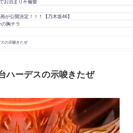
でお泊まり不倫愛
動画が公開決定！！！【乃木坂46】
かの胸チラ
デスの示唆きたぜ
台ハーデスの示唆きたぜ