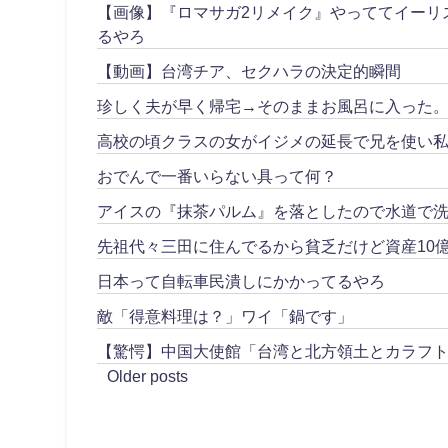
【画像】『ロマサガ2リメイク』やっててイーリ
るやろ
【動画】台湾チア、セクハラの決定的瞬間
珍しく夫が早く帰宅→そのままお風呂に入った
高校の頃クラスの女がイジメの延長で兄を使い私
おでんで一番いらない具って何？
アイスの『抹茶パルム』を落としたので水道で
先祖代々三田に住んでるから貧乏だけど資産10
日本って自転車民潰しにかかってるやろ
敵「得意料理は？」ワイ「鍋です」
【驚愕】中国大使館「台湾と北方領土とカラフ
Older posts