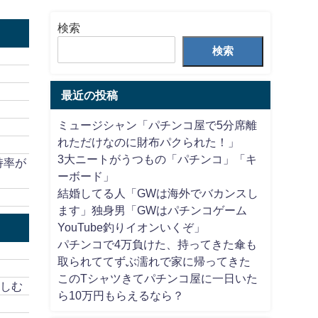
検索
検索
最近の投稿
ミュージシャン「パチンコ屋で5分席離
れただけなのに財布パクられた！」
3大ニートがうつもの「パチンコ」「キ
持率が
ーボード」
結婚してる人「GWは海外でバカンスし
ます」独身男「GWはパチンコゲーム
YouTube釣りイオンいくぞ」
パチンコで4万負けた、持ってきた傘も
取られててずぶ濡れで家に帰ってきた
このTシャツきてパチンコ屋に一日いた
楽しむ
ら10万円もらえるなら？