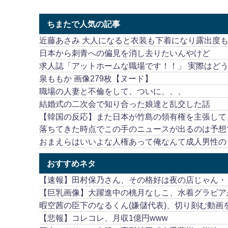
ちまたで人気の記事
近藤あさみ 大人になると衣装も下着になり露出度
日本から刺青への偏見を消し去りたいんやけど
求人誌「アットホームな職場です！！」 実際はど
泉ももか 画像279枚【ヌード】
職場の人妻と不倫をして、ついに、、、
結婚式の二次会で知り合った娘達と乱交した話
【韓国の反応】また日本が竹島の領有権を主張して
落ちてきた時点でこの手のニュースが出るのは予想
おまえらはいいよな人権あって俺なんて成人男性のく
おすすめネタ
【速報】田村保乃さん、その格好は夜の店じゃん・
【巨乳画像】大躍進中の桃月なしこ、水着グラビア
暇空茜の臣下のなるくん(嫌儲代表)、切り刻む動
【悲報】コレコレ、月収1億円www