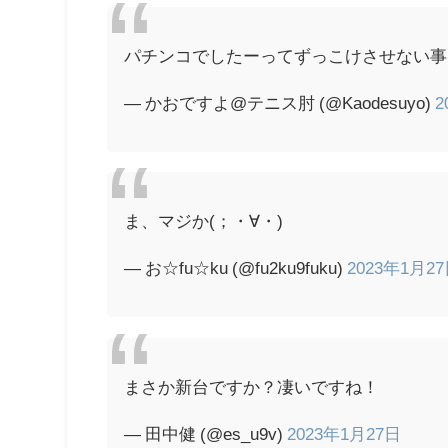
パチンコでしたーってずっこけさせない事
— かおですよ@テニス肘 (@Kaodesuyo)
2
ま、マジか(；・∀・)
— お☆fu☆ku (@fu2ku9fuku)
2023年1月2
まさか新台ですか？凄いですね！
— 田中健 (@es_u9v)
2023年1月27日