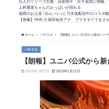
巨人のリリーフ左腕・高梨雄平「左手薬指に指輪」
上村麗菜ちゃんのおっぱいが揺れる
福岡のお土産 ｢めんべい｣と乃木坂配信中のコラボ
【画像】NHK 久保田祐佳アナ、ブラタモリでまさ
ホーム
パチスロ
【朗報】ユニバ公式から新台ハー
パチスロ
【朗報】ユニバ公式から新
2023年1月27日
2023年1月27日