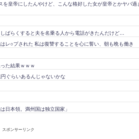
スを皇帝にしたんやけど、こんな格好した女が皇帝とかヤバ過
。しばらくすると夫を名乗る人から電話がきたんだけど…
はレ○プされた 私は復讐することを心に誓い、朝も晩も働き
洗った結果ｗｗｗ
億円ぐらいあるんじゃないかな
トは日本領。満州国は独立国家」
スポンサーリンク