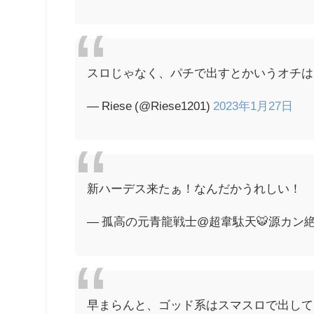
スロじゃなく、パチで出すとかいうオチは
— Riese (@Riese1201)
2023年1月27日
新ハーデス来たぁ！なんだかうれしい！
— 孤高の元青龍戦士@超韋駄天🐯源カン絶賛推
早まらんと、ゴッド系はスマスロで出して