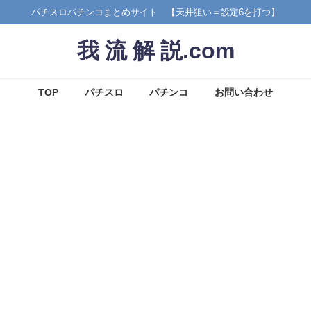
パチスロパチンコまとめサイト 【天井狙い＝設定6を打つ】
我 流 解 説.com
TOP
パチスロ
パチンコ
お問い合わせ