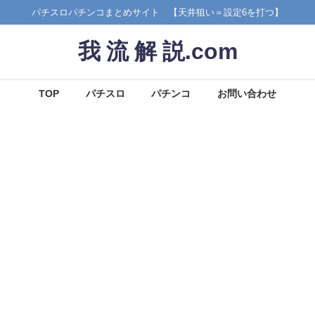
パチスロパチンコまとめサイト 【天井狙い＝設定6を打つ】
我 流 解 説.com
TOP
パチスロ
パチンコ
お問い合わせ