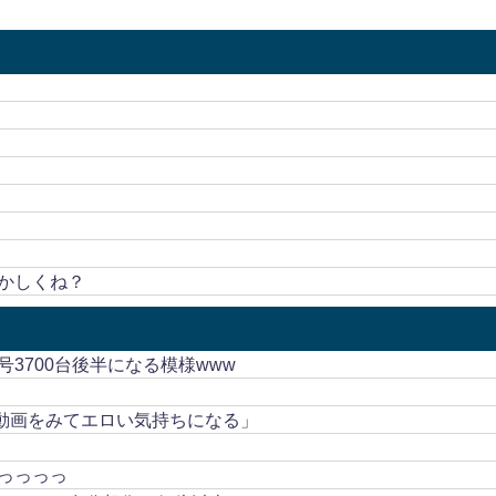
！
かしくね？
3700台後半になる模様www
ロ動画をみてエロい気持ちになる」
っっっっ