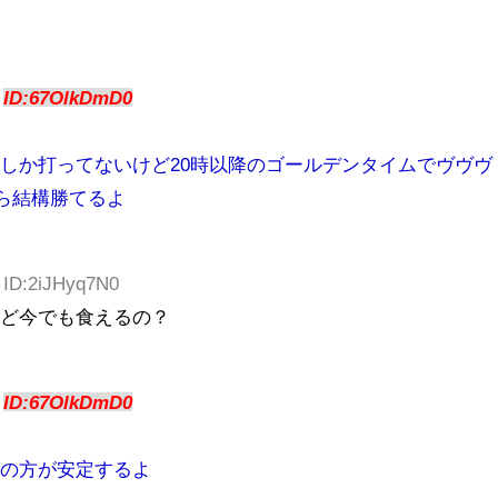
9
ID:67OlkDmD0
いしか打ってないけど20時以降のゴールデンタイムでヴヴヴ
から結構勝てるよ
6 ID:2iJHyq7N0
けど今でも食えるの？
6
ID:67OlkDmD0
機の方が安定するよ