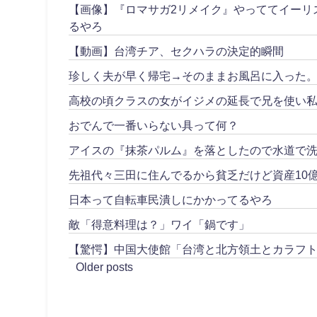
【画像】『ロマサガ2リメイク』やっててイーリ
るやろ
【動画】台湾チア、セクハラの決定的瞬間
珍しく夫が早く帰宅→そのままお風呂に入った
高校の頃クラスの女がイジメの延長で兄を使い私
おでんで一番いらない具って何？
アイスの『抹茶パルム』を落としたので水道で
先祖代々三田に住んでるから貧乏だけど資産10
日本って自転車民潰しにかかってるやろ
敵「得意料理は？」ワイ「鍋です」
【驚愕】中国大使館「台湾と北方領土とカラフ
Older posts