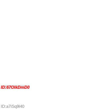
1
ID:67OlkDmD0
 ID:a7iSq9l40