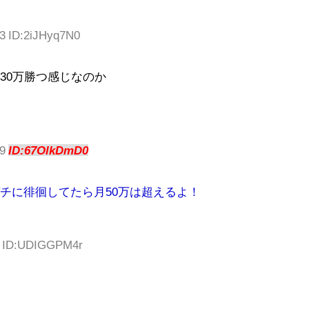
33 ID:2iJHyq7N0
30万勝つ感じなのか
79
ID:67OlkDmD0
チに徘徊してたら月50万は超えるよ！
35 ID:UDIGGPM4r