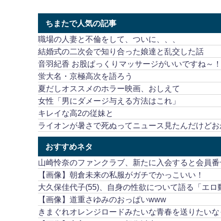
ちまたで人気の記事
職場の人妻と不倫をして、ついに、、、
結婚式の二次会で知り合った娘達と乱交した話
音羽紀香 お股ぱっくりマッサージがいいですね～
蛍大名・京極高次を語ろう
夏だしオススメのホラー映画、おしえて
女性「男にダメージ与える方法はこれ」
キレイな高2の従妹と
ライオンが暑さで死ぬってニュース見たんだけどお
おすすめネタ
山崎怜奈のファンクラブ、新たに入会すると会員番号
【画像】朝倉未来の私服がガチでかっこいい！
大久保佳代子(55)、自身の性欲について語る「エ
【画像】道重さゆみのおっぱいwww
きまぐれオレンジロードみたいな青春を送りたいな