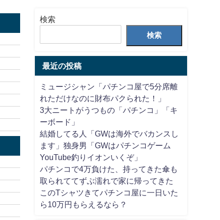
検索
検索
最近の投稿
ミュージシャン「パチンコ屋で5分席離
れただけなのに財布パクられた！」
3大ニートがうつもの「パチンコ」「キ
ーボード」
結婚してる人「GWは海外でバカンスし
ます」独身男「GWはパチンコゲーム
YouTube釣りイオンいくぞ」
パチンコで4万負けた、持ってきた傘も
取られててずぶ濡れで家に帰ってきた
このTシャツきてパチンコ屋に一日いた
ら10万円もらえるなら？