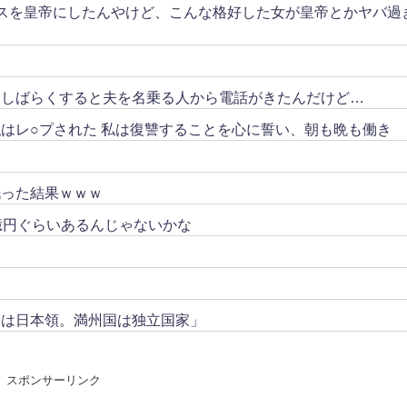
スを皇帝にしたんやけど、こんな格好した女が皇帝とかヤバ過
。しばらくすると夫を名乗る人から電話がきたんだけど…
はレ○プされた 私は復讐することを心に誓い、朝も晩も働き
洗った結果ｗｗｗ
億円ぐらいあるんじゃないかな
トは日本領。満州国は独立国家」
スポンサーリンク