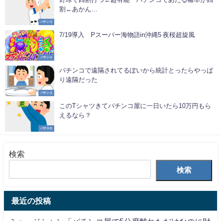
割←あかん…
パチンコ
7/19導入 Pスーパー海物語in沖縄5 夜桜超旋風
パチンコ
パチンコで遠隔されてるぽいから統計とったらやっぱ
り遠隔だった
パチンコ
このTシャツきてパチンコ屋に一日いたら10万円もら
えるなら？
パチスロ
検索
検索
最近の投稿