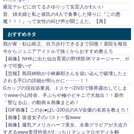
最近テレビに出てるさゆりって女芸人かわいい
昔、姉夫婦と私と彼氏の4人で食事した帰りに『この悪
魔！！！』って女性の叫び声が聞こえた。【再】
おすすめネタ
我が家・杉山裕之、自力歩行できるまで回復！退院を報告
今からジュニアアイドルで抜くからおすすめ教えろ
【画像】NHKに出た仙台育英の野球部JKマネージャー、ガ
チで可愛いぞ
【悲報】島田紳助が小林麻耶さんを追い込んで破壊したと
される手口の詳細が明らかに･･････！！
Gカップの現役添乗員、ドスケベDVDで限界露出してしま
うwww小山玲奈、手ぶらや極小ビキニで大放出！！新作
「聖なる山」の動画＆画像まとめ！
【GIF画像】このお●ぱい100点のA.V女優の名前を教えろ！
【画像】坂道女子のバスト一覧www
【画像】爆乳アメリカハーフ美女、水着グラビアが大迫力
すぎるwww美澄衿依がむっちりマシュマロボディを解