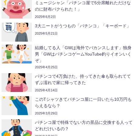
ミュージシャン「パチンコ屋で5分席離れただけな
のに財布パクられた！」
2025年6月2日
3大ニートがうつもの「パチンコ」「キーボード」
2025年5月21日
結婚してる人「GWは海外でバカンスします」独身
男「GWはパチンコゲームYouTube釣りイオンいく
ぞ」
2025年4月25日
パチンコで4万負けた、持ってきた傘も取られてて
ずぶ濡れで家に帰ってきた
2025年4月14日
このTシャツきてパチンコ屋に一日いたら10万円も
らえるなら？
2025年3月29日
パチンコ屋で特殊でない方の景品に交換する人って
どれだけいるの？