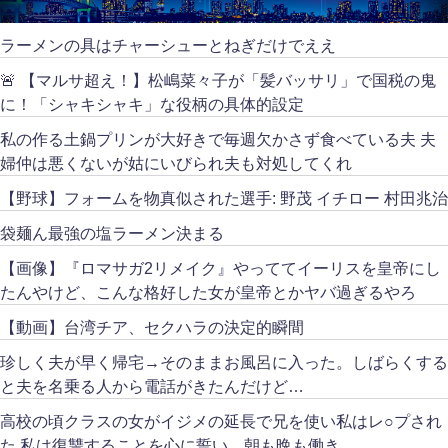
ラーメンの具はチャーシューとねぎだけでええ
🚨 【マルサ超え！】松嶋菜々子が「髪バッサリ」で国税の鬼
に！「シャキシャキ」な役柄の具体的設定
私の作る土鍋プリンが大好きで毎週欠かさず食べている夫 夫
婦仲は悪くないが姑にいびられ夫も対処してくれ
【野球】フォームを物真似された選手: 野茂 イチロー 村田兆治
袋麺ん最強の塩ラーメン決まる
【画像】『ロマサガ2リメイク』やっててイーリスを皇帝にし
たんやけど、こんな格好した女が皇帝とかヤバ過ぎるやろ
【動画】台湾チア、セクハラの決定的瞬間
珍しく夫が早く帰宅→そのままお風呂に入った。しばらくする
と夫を名乗る人から電話がきたんだけど…
高校の頃クラスの女がイジメの延長で兄を使い私はレ○プされ
た 私は復讐することを心に誓い、朝も晩も働き