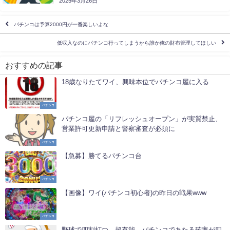
2025年3月26日
パチンコは予算2000円が一番楽しいよな
低収入なのにパチンコ行ってしまうから誰か俺の財布管理してほしい
おすすめの記事
18歳なりたてワイ、興味本位でパチンコ屋に入る
パチンコ
パチンコ屋の「リフレッシュオープン」が実質禁止、
営業許可更新申請と警察審査が必須に
パチンコ
【急募】勝てるパチンコ台
パチンコ
【画像】ワイ(パチンコ初心者)の昨日の戦果www
パチンコ
野球で四割打つ←超有能 パチンコであたる確率が四