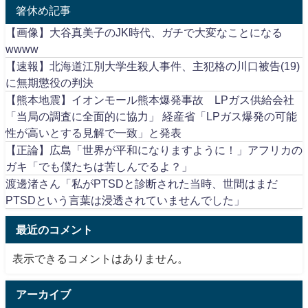
箸休め記事
【画像】大谷真美子のJK時代、ガチで大変なことになる
wwww
【速報】北海道江別大学生殺人事件、主犯格の川口被告(19)
に無期懲役の判決
【熊本地震】イオンモール熊本爆発事故 LPガス供給会社
「当局の調査に全面的に協力」 経産省「LPガス爆発の可能
性が高いとする見解で一致」と発表
【正論】広島「世界が平和になりますように！」アフリカの
ガキ「でも僕たちは苦しんでるよ？」
渡邊渚さん「私がPTSDと診断された当時、世間はまだ
PTSDという言葉は浸透されていませんでした」
最近のコメント
表示できるコメントはありません。
アーカイブ