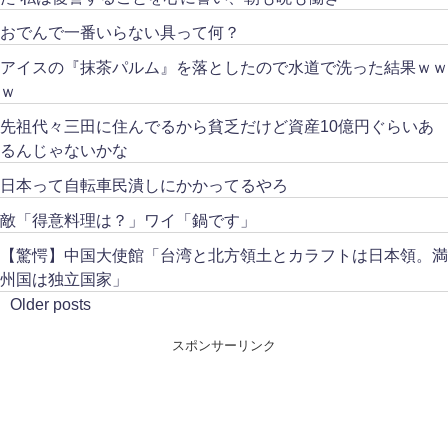
おでんで一番いらない具って何？
アイスの『抹茶パルム』を落としたので水道で洗った結果ｗｗ
ｗ
先祖代々三田に住んでるから貧乏だけど資産10億円ぐらいあ
るんじゃないかな
日本って自転車民潰しにかかってるやろ
敵「得意料理は？」ワイ「鍋です」
【驚愕】中国大使館「台湾と北方領土とカラフトは日本領。満
州国は独立国家」
Older posts
スポンサーリンク