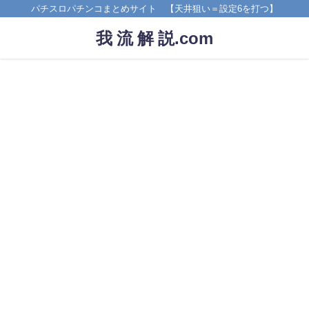
パチスロパチンコまとめサイト 【天井狙い＝設定6を打つ】
我 流 解 説.com