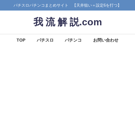
パチスロパチンコまとめサイト 【天井狙い＝設定6を打つ】
我 流 解 説.com
TOP
パチスロ
パチンコ
お問い合わせ