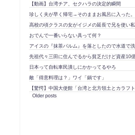
【動画】台湾チア、セクハラの決定的瞬間
珍しく夫が早く帰宅→そのままお風呂に入った
高校の頃クラスの女がイジメの延長で兄を使い私
おでんで一番いらない具って何？
アイスの『抹茶パルム』を落としたので水道で
先祖代々三田に住んでるから貧乏だけど資産10
日本って自転車民潰しにかかってるやろ
敵「得意料理は？」ワイ「鍋です」
【驚愕】中国大使館「台湾と北方領土とカラフ
Older posts