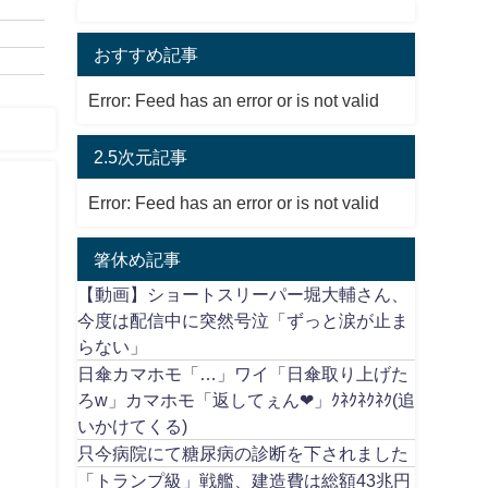
おすすめ記事
Error: Feed has an error or is not valid
2.5次元記事
Error: Feed has an error or is not valid
箸休め記事
【動画】ショートスリーパー堀大輔さん、
今度は配信中に突然号泣「ずっと涙が止ま
らない」
日傘カマホモ「…」ワイ「日傘取り上げた
ろw」カマホモ「返してぇん❤」ｸﾈｸﾈｸﾈｸ(追
いかけてくる)
只今病院にて糖尿病の診断を下されました
「トランプ級」戦艦、建造費は総額43兆円