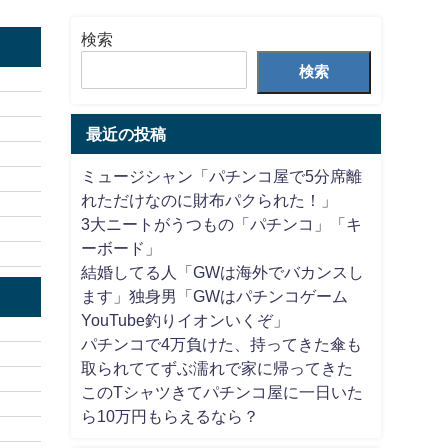
検索
検索
最近の投稿
ミュージシャン「パチンコ屋で5分席離
れただけなのに財布パクられた！」
3大ニートがうつもの「パチンコ」「キ
ーボード」
結婚してる人「GWは海外でバカンスし
ます」独身男「GWはパチンコゲーム
YouTube釣りイオンいくぞ」
パチンコで4万負けた、持ってきた傘も
取られててずぶ濡れで家に帰ってきた
このTシャツきてパチンコ屋に一日いた
ら10万円もらえるなら？