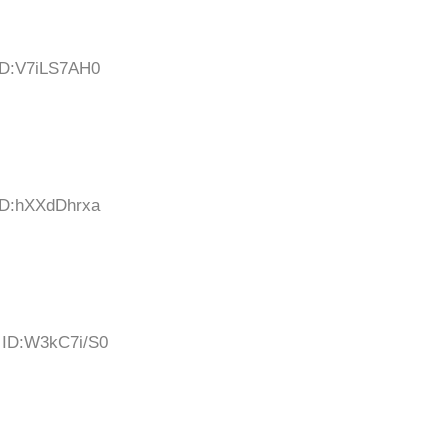
 ID:V7iLS7AH0
 ID:hXXdDhrxa
8 ID:W3kC7i/S0