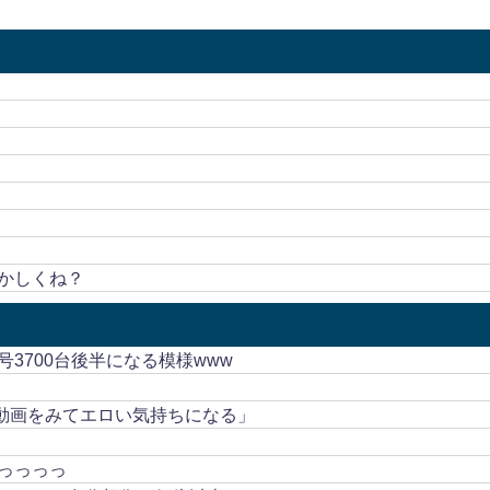
！
かしくね？
3700台後半になる模様www
ロ動画をみてエロい気持ちになる」
っっっっ