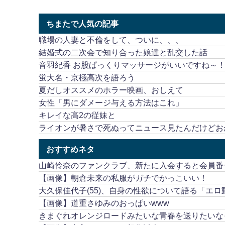
ちまたで人気の記事
職場の人妻と不倫をして、ついに、、、
結婚式の二次会で知り合った娘達と乱交した話
音羽紀香 お股ぱっくりマッサージがいいですね～
蛍大名・京極高次を語ろう
夏だしオススメのホラー映画、おしえて
女性「男にダメージ与える方法はこれ」
キレイな高2の従妹と
ライオンが暑さで死ぬってニュース見たんだけどお
おすすめネタ
山崎怜奈のファンクラブ、新たに入会すると会員番号
【画像】朝倉未来の私服がガチでかっこいい！
大久保佳代子(55)、自身の性欲について語る「エ
【画像】道重さゆみのおっぱいwww
きまぐれオレンジロードみたいな青春を送りたいな