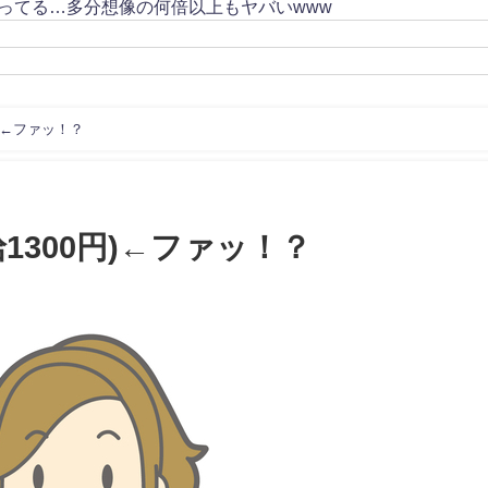
ってる…多分想像の何倍以上もヤバいwww
)←ファッ！？
1300円)←ファッ！？