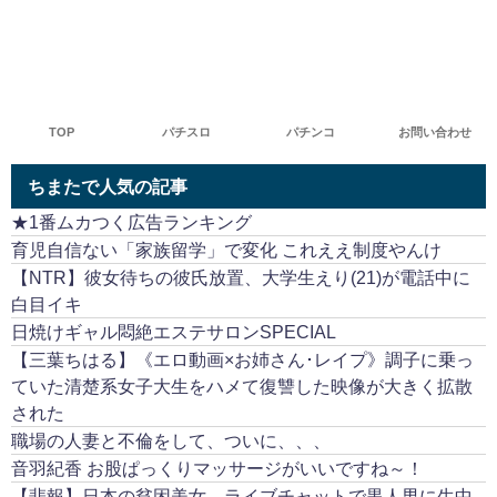
TOP
パチスロ
パチンコ
お問い合わせ
ちまたで人気の記事
★1番ムカつく広告ランキング
育児自信ない「家族留学」で変化 これええ制度やんけ
【NTR】彼女待ちの彼氏放置、大学生えり(21)が電話中に
白目イキ
日焼けギャル悶絶エステサロンSPECIAL
【三葉ちはる】《エロ動画×お姉さん･レイプ》調子に乗っ
ていた清楚系女子大生をハメて復讐した映像が大きく拡散
された
職場の人妻と不倫をして、ついに、、、
音羽紀香 お股ぱっくりマッサージがいいですね～！
【悲報】日本の貧困美女、ライブチャットで黒人男に生中