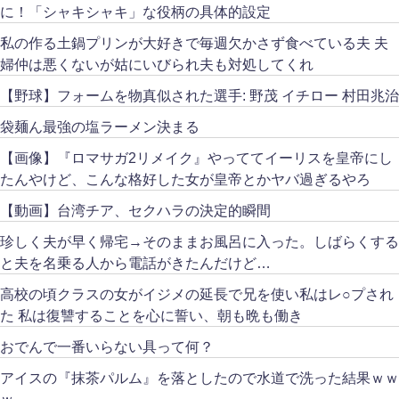
に！「シャキシャキ」な役柄の具体的設定
私の作る土鍋プリンが大好きで毎週欠かさず食べている夫 夫
婦仲は悪くないが姑にいびられ夫も対処してくれ
【野球】フォームを物真似された選手: 野茂 イチロー 村田兆治
袋麺ん最強の塩ラーメン決まる
【画像】『ロマサガ2リメイク』やっててイーリスを皇帝にし
たんやけど、こんな格好した女が皇帝とかヤバ過ぎるやろ
【動画】台湾チア、セクハラの決定的瞬間
珍しく夫が早く帰宅→そのままお風呂に入った。しばらくする
と夫を名乗る人から電話がきたんだけど…
高校の頃クラスの女がイジメの延長で兄を使い私はレ○プされ
た 私は復讐することを心に誓い、朝も晩も働き
おでんで一番いらない具って何？
アイスの『抹茶パルム』を落としたので水道で洗った結果ｗｗ
ｗ