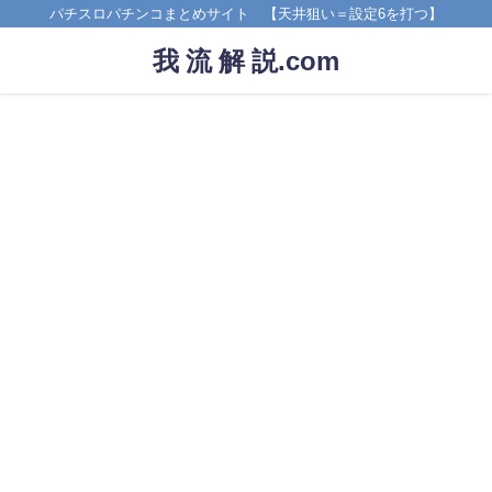
パチスロパチンコまとめサイト 【天井狙い＝設定6を打つ】
我 流 解 説.com