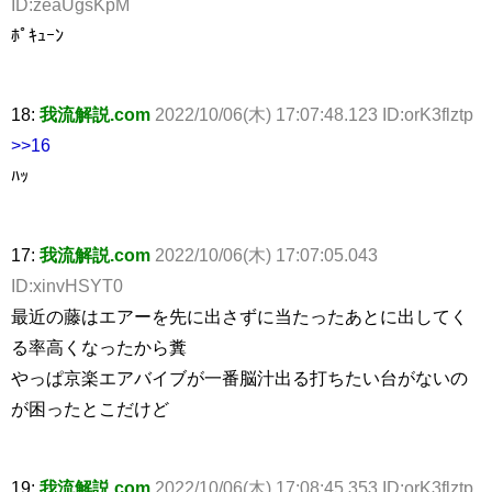
ID:zeaUgsKpM
ﾎﾟｷｭｰﾝ
18:
我流解説.com
2022/10/06(木) 17:07:48.123 ID:orK3flztp
>>16
ﾊｯ
17:
我流解説.com
2022/10/06(木) 17:07:05.043
ID:xinvHSYT0
最近の藤はエアーを先に出さずに当たったあとに出してく
る率高くなったから糞
やっぱ京楽エアバイブが一番脳汁出る打ちたい台がないの
が困ったとこだけど
19:
我流解説.com
2022/10/06(木) 17:08:45.353 ID:orK3flztp