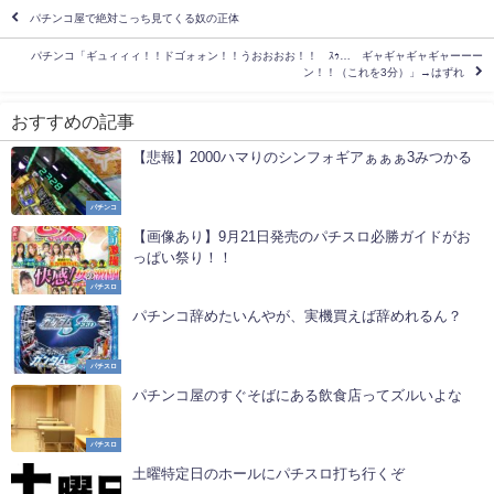
パチンコ屋で絶対こっち見てくる奴の正体
パチンコ「ギュィィィ！！ドゴォォン！！うおおおお！！ ｽｩ… ギャギャギャギャーーー
ン！！（これを3分）」→はずれ
おすすめの記事
【悲報】2000ハマりのシンフォギアぁぁぁ3みつかる
パチンコ
【画像あり】9月21日発売のパチスロ必勝ガイドがお
っぱい祭り！！
パチスロ
パチンコ辞めたいんやが、実機買えば辞めれるん？
パチスロ
パチンコ屋のすぐそばにある飲食店ってズルいよな
パチスロ
土曜特定日のホールにパチスロ打ち行くぞ