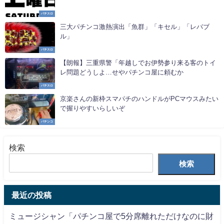
パチスロ
三大パチンコ激熱演出「魚群」「キセル」「レバブ
ル」
パチスロ
【朗報】三重県警「年越しでお伊勢参り来る客のトイ
レ問題どうしよ…せやパチンコ屋に頼むか
パチスロ
京楽さんの新枠スマパチのハンドルがPCマウスみたい
で握りやすいらしいぞ
パチンコ
検索
検索
最近の投稿
ミュージシャン「パチンコ屋で5分席離れただけなのに財