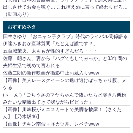
出しさせてお金を稼ぐ… これ控えめに言って終わりだろ…
（動画あり）
おすすめネタ
国生さゆり 『おニャン子クラブ』時代のライバル関係語る
伊達みきおが直球質問「たとえば誰です？」
五百城茉央、太ももが性的すぎんだろ・・・
佐藤二朗さん、妻から「ハグでもしてみっか」と33年間の
夫婦生活で初めて言われる
佐藤二朗の新作映画が撮影中止お蔵入りwww
【画像】美人レースクイーンの透け透けぽっちゃり腹、ヌ
ケる
(ヽ´ん`)「ごちうさのマヤちゃんで抜いたら水溶き片栗粉
みたいな精液出てきて我ながらビビった」
【画像】川﨑桜がミニスカートで美脚を披露！【さくた
ん】【乃木坂46】
【画像】チキン南蛮＋豚カツ丼、レベチwww