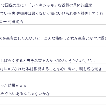
リ」で国税の鬼に！「シャキシャキ」な役柄の具体的設定
ている夫 夫婦仲は悪くないが姑にいびられ夫も対処してくれ
ロー 村田兆治
スを皇帝にしたんやけど、こんな格好した女が皇帝とかヤバ過
。しばらくすると夫を名乗る人から電話がきたんだけど…
はレ○プされた 私は復讐することを心に誓い、朝も晩も働き
洗った結果ｗｗｗ
億円ぐらいあるんじゃないかな