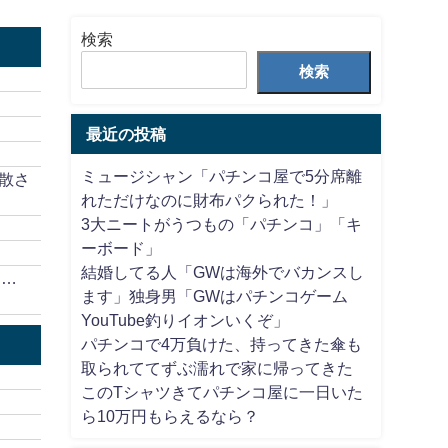
検索
検索
最近の投稿
ミュージシャン「パチンコ屋で5分席離
散さ
れただけなのに財布パクられた！」
3大ニートがうつもの「パチンコ」「キ
ーボード」
結婚してる人「GWは海外でバカンスし
ろ…
ます」独身男「GWはパチンコゲーム
YouTube釣りイオンいくぞ」
パチンコで4万負けた、持ってきた傘も
取られててずぶ濡れで家に帰ってきた
このTシャツきてパチンコ屋に一日いた
ら10万円もらえるなら？