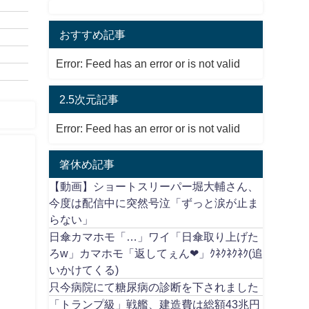
おすすめ記事
Error: Feed has an error or is not valid
2.5次元記事
Error: Feed has an error or is not valid
箸休め記事
【動画】ショートスリーパー堀大輔さん、
今度は配信中に突然号泣「ずっと涙が止ま
らない」
日傘カマホモ「…」ワイ「日傘取り上げた
ろw」カマホモ「返してぇん❤」ｸﾈｸﾈｸﾈｸ(追
いかけてくる)
只今病院にて糖尿病の診断を下されました
「トランプ級」戦艦、建造費は総額43兆円