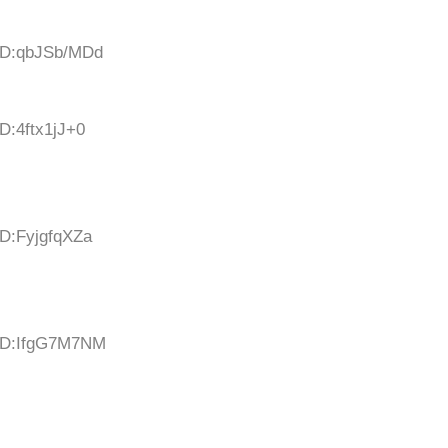
 ID:qbJSb/MDd
D:4ftx1jJ+0
ID:FyjgfqXZa
 ID:IfgG7M7NM