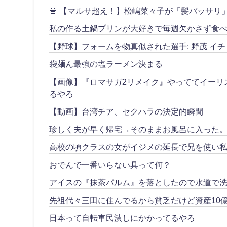
🚨 【マルサ超え！】松嶋菜々子が「髪バッサ
私の作る土鍋プリンが大好きで毎週欠かさず食べ
【野球】フォームを物真似された選手: 野茂 イチ
袋麺ん最強の塩ラーメン決まる
【画像】『ロマサガ2リメイク』やっててイーリ
るやろ
【動画】台湾チア、セクハラの決定的瞬間
珍しく夫が早く帰宅→そのままお風呂に入った
高校の頃クラスの女がイジメの延長で兄を使い私
おでんで一番いらない具って何？
アイスの『抹茶パルム』を落としたので水道で
先祖代々三田に住んでるから貧乏だけど資産10
日本って自転車民潰しにかかってるやろ