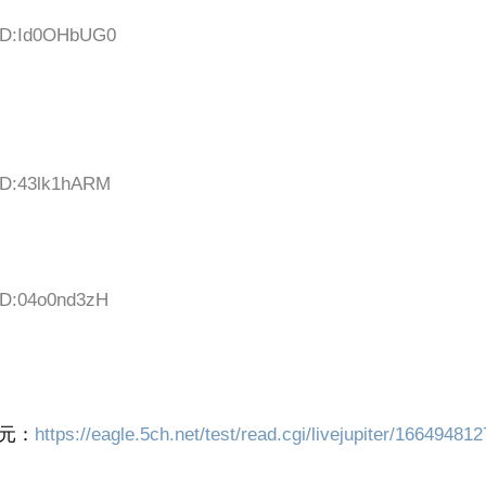
 ID:Id0OHbUG0
 ID:43lk1hARM
 ID:04o0nd3zH
元：
https://eagle.5ch.net/test/read.cgi/livejupiter/166494812