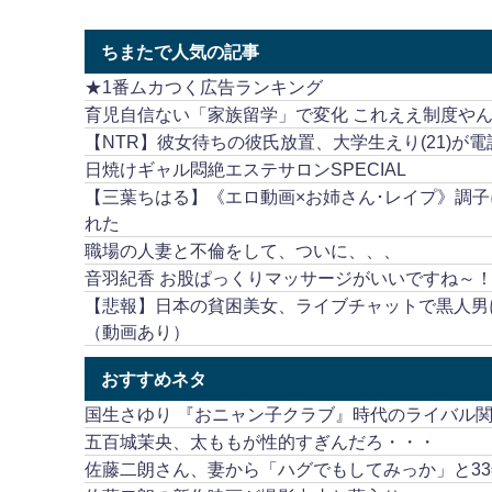
ちまたで人気の記事
★1番ムカつく広告ランキング
育児自信ない「家族留学」で変化 これええ制度や
【NTR】彼女待ちの彼氏放置、大学生えり(21)が
日焼けギャル悶絶エステサロンSPECIAL
【三葉ちはる】《エロ動画×お姉さん･レイプ》調
れた
職場の人妻と不倫をして、ついに、、、
音羽紀香 お股ぱっくりマッサージがいいですね～
【悲報】日本の貧困美女、ライブチャットで黒人男
（動画あり）
おすすめネタ
国生さゆり 『おニャン子クラブ』時代のライバル
五百城茉央、太ももが性的すぎんだろ・・・
佐藤二朗さん、妻から「ハグでもしてみっか」と3