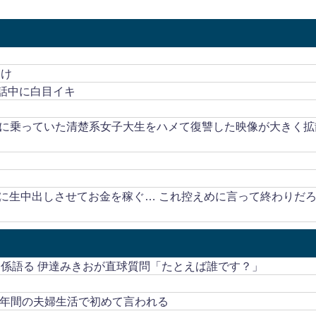
んけ
電話中に白目イキ
子に乗っていた清楚系女子大生をハメて復讐した映像が大きく拡
！
に生中出しさせてお金を稼ぐ… これ控えめに言って終わりだ
関係語る 伊達みきおが直球質問「たとえば誰です？」
3年間の夫婦生活で初めて言われる