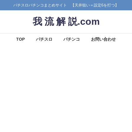
パチスロパチンコまとめサイト 【天井狙い＝設定6を打つ】
我 流 解 説.com
TOP
パチスロ
パチンコ
お問い合わせ