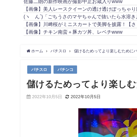
佐藤二朗の新作映画が撮影中止お蔵入りwww
【画像】美人レースクイーンの透け透けぽっちゃり
(ヽ´ん`)「ごちうさのマヤちゃんで抜いたら水溶
【画像】川﨑桜がミニスカートで美脚を披露！【さ
【画像】チキン南蛮＋豚カツ丼、レベチwww
ホーム
パチスロ
儲けるためってより楽しむために
パチスロ
パチンコ
儲けるためってより楽しむ
2022年10月5日
2022年10月5日