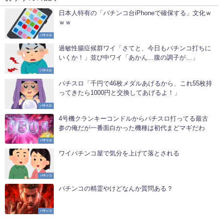
日本人特有の「パチンコ台iPhoneで確保する」文化ｗ
ｗｗ
パチスロ
過敏性腸症候群ワイ「さてと、今日もパチンコ打ちに
いくか！」並び中ワイ「あかん…腹の調子が…」
パチスロ
パチスロ「千円で46枚メダルあげるから、これ55枚持
ってきたら1000円と交換してあげるよ！」
パチスロ
4号機クランキーコンドルからパチスロ打ってる最古
参の俺だが一番面白かった機種は初代まどマギだわ
パチスロ
ワイパチンコ屋で気分を上げて落とされる
パチンコ
パチンコの精霊やけどなんか質問ある？
パチンコ