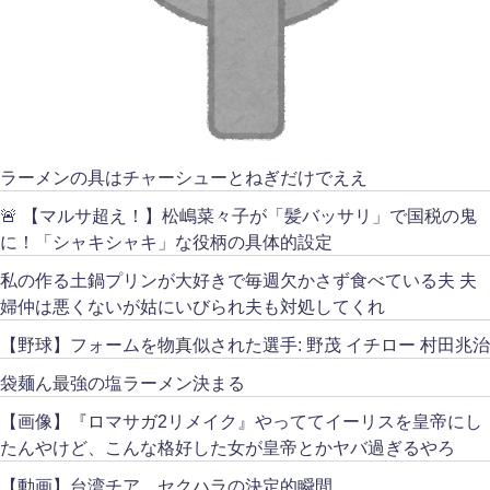
ラーメンの具はチャーシューとねぎだけでええ
🚨 【マルサ超え！】松嶋菜々子が「髪バッサリ」で国税の鬼
に！「シャキシャキ」な役柄の具体的設定
私の作る土鍋プリンが大好きで毎週欠かさず食べている夫 夫
婦仲は悪くないが姑にいびられ夫も対処してくれ
【野球】フォームを物真似された選手: 野茂 イチロー 村田兆治
袋麺ん最強の塩ラーメン決まる
【画像】『ロマサガ2リメイク』やっててイーリスを皇帝にし
たんやけど、こんな格好した女が皇帝とかヤバ過ぎるやろ
【動画】台湾チア、セクハラの決定的瞬間