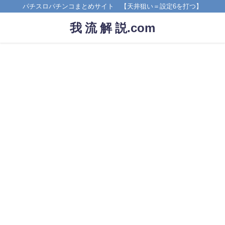
パチスロパチンコまとめサイト 【天井狙い＝設定6を打つ】
我 流 解 説.com