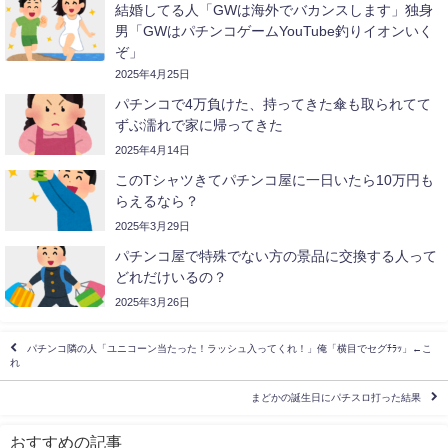
結婚してる人「GWは海外でバカンスします」独身
男「GWはパチンコゲームYouTube釣りイオンいく
ぞ」
2025年4月25日
パチンコで4万負けた、持ってきた傘も取られてて
ずぶ濡れで家に帰ってきた
2025年4月14日
このTシャツきてパチンコ屋に一日いたら10万円も
らえるなら？
2025年3月29日
パチンコ屋で特殊でない方の景品に交換する人って
どれだけいるの？
2025年3月26日
パチンコ隣の人「ユニコーン当たった！ラッシュ入ってくれ！」俺「横目でセグﾁﾗｯ」←こ
れ
まどかの誕生日にパチスロ打った結果
おすすめの記事