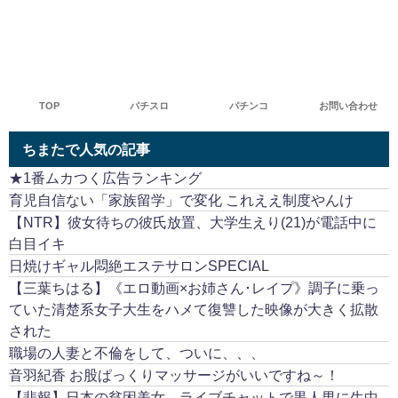
TOP
パチスロ
パチンコ
お問い合わせ
ちまたで人気の記事
★1番ムカつく広告ランキング
育児自信ない「家族留学」で変化 これええ制度やんけ
【NTR】彼女待ちの彼氏放置、大学生えり(21)が電話中に
白目イキ
日焼けギャル悶絶エステサロンSPECIAL
【三葉ちはる】《エロ動画×お姉さん･レイプ》調子に乗っ
ていた清楚系女子大生をハメて復讐した映像が大きく拡散
された
職場の人妻と不倫をして、ついに、、、
音羽紀香 お股ぱっくりマッサージがいいですね～！
【悲報】日本の貧困美女、ライブチャットで黒人男に生中