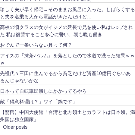
珍しく夫が早く帰宅→そのままお風呂に入った。しばらくする
と夫を名乗る人から電話がきたんだけど…
高校の頃クラスの女がイジメの延長で兄を使い私はレ○プされ
た 私は復讐することを心に誓い、朝も晩も働き
おでんで一番いらない具って何？
アイスの『抹茶パルム』を落としたので水道で洗った結果ｗｗ
ｗ
先祖代々三田に住んでるから貧乏だけど資産10億円ぐらいあ
るんじゃないかな
日本って自転車民潰しにかかってるやろ
敵「得意料理は？」ワイ「鍋です」
【驚愕】中国大使館「台湾と北方領土とカラフトは日本領。満
州国は独立国家」
Older posts