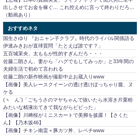
出しさせてお金を稼ぐ… これ控えめに言って終わりだろ…
（動画あり）
おすすめネタ
国生さゆり 『おニャン子クラブ』時代のライバル関係語る
伊達みきおが直球質問「たとえば誰です？」
五百城茉央、太ももが性的すぎんだろ・・・
佐藤二朗さん、妻から「ハグでもしてみっか」と33年間の
夫婦生活で初めて言われる
佐藤二朗の新作映画が撮影中止お蔵入りwww
【画像】美人レースクイーンの透け透けぽっちゃり腹、ヌ
ケる
(ヽ´ん`)「ごちうさのマヤちゃんで抜いたら水溶き片栗粉
みたいな精液出てきて我ながらビビった」
【画像】川﨑桜がミニスカートで美脚を披露！【さくた
ん】【乃木坂46】
【画像】チキン南蛮＋豚カツ丼、レベチwww