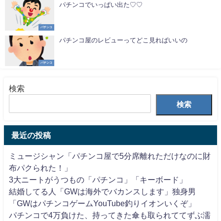
パチンコでいっぱい出た♡♡
パチンコ
パチンコ屋のレビューってどこ見ればいいの
パチンコ
検索
検索
最近の投稿
ミュージシャン「パチンコ屋で5分席離れただけなのに財
布パクられた！」
3大ニートがうつもの「パチンコ」「キーボード」
結婚してる人「GWは海外でバカンスします」独身男
「GWはパチンコゲームYouTube釣りイオンいくぞ」
パチンコで4万負けた、持ってきた傘も取られててずぶ濡