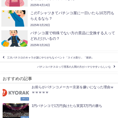
2025年4月14日
このTシャツきてパチンコ屋に一日いたら10万円も
らえるなら？
2025年3月29日
パチンコ屋で特殊でない方の景品に交換する人って
どれだけいるの？
2025年3月26日
三大パチスロのキャラが謎にやりがちなイベント「スイカ割り」「射的」
パチンコパチスロって理系の人間の方がハマりやすいらしいな
おすすめの記事
お前らがパチンコメーカー京楽を嫌いになった理由ｗ
ｗｗｗｗｗ
パチンコ
1円パチンコで1万円負けたら実質3万円の勝ち
パチンコ