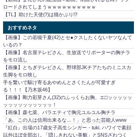
ロードされてしまうｗｗｗｗｗｗｗｗｗｗ
【TL】助けた天使(?)は猫かぶり!?
おすすめネタ
【画像】この若槻千夏(42)とセ●クスしたくないヤツなんて
いるの？
【画像】名古屋テレビさん、生放送でリポーターの胸チラ
をモロ流し
【画像】とちぎテレビさん、野球部JKチアたちのミニスカ
生脚をモロ映し
手を繋いで駆け寄るあやめんとさくたんが可愛すぎ
る！！！【乃木坂46】
【画像】剛力彩芽さん(32)のふっくらお胸、エ□ッッッッッ
ッッッッッッッッッッ！
【画像】森七菜、バラエティで胸元ユルユル胸チラ
「あ、この人は信用出来るな…！」と思った芸能人www
『紅白』出場の17歳女子高生シンガー・tuki. ハワイで素顔
以外ほぼ全部出し 「隠しきれない美貌」とSNSざわつく