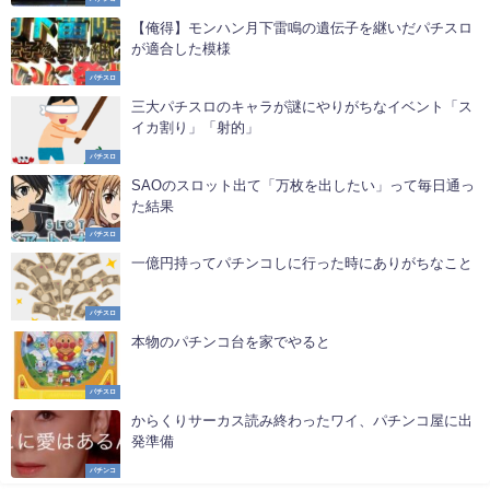
【俺得】モンハン月下雷鳴の遺伝子を継いだパチスロ
が適合した模様
パチスロ
三大パチスロのキャラが謎にやりがちなイベント「ス
イカ割り」「射的」
パチスロ
SAOのスロット出て「万枚を出したい」って毎日通っ
た結果
パチスロ
一億円持ってパチンコしに行った時にありがちなこと
パチスロ
本物のパチンコ台を家でやると
パチスロ
からくりサーカス読み終わったワイ、パチンコ屋に出
発準備
パチンコ