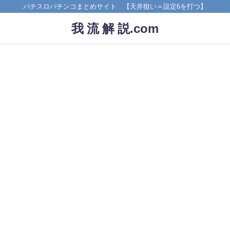
パチスロパチンコまとめサイト 【天井狙い＝設定6を打つ】
我 流 解 説.com