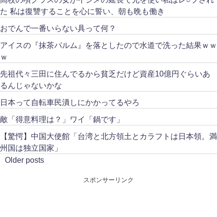
た 私は復讐することを心に誓い、朝も晩も働き
おでんで一番いらない具って何？
アイスの『抹茶パルム』を落としたので水道で洗った結果ｗｗ
ｗ
先祖代々三田に住んでるから貧乏だけど資産10億円ぐらいあ
るんじゃないかな
日本って自転車民潰しにかかってるやろ
敵「得意料理は？」ワイ「鍋です」
【驚愕】中国大使館「台湾と北方領土とカラフトは日本領。満
州国は独立国家」
Older posts
スポンサーリンク