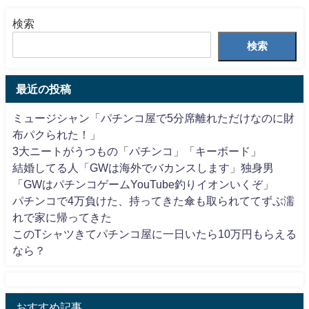
検索
検索
最近の投稿
ミュージシャン「パチンコ屋で5分席離れただけなのに財
布パクられた！」
3大ニートがうつもの「パチンコ」「キーボード」
結婚してる人「GWは海外でバカンスします」独身男
「GWはパチンコゲームYouTube釣りイオンいくぞ」
パチンコで4万負けた、持ってきた傘も取られててずぶ濡
れで家に帰ってきた
このTシャツきてパチンコ屋に一日いたら10万円もらえる
なら？
おすすめ記事