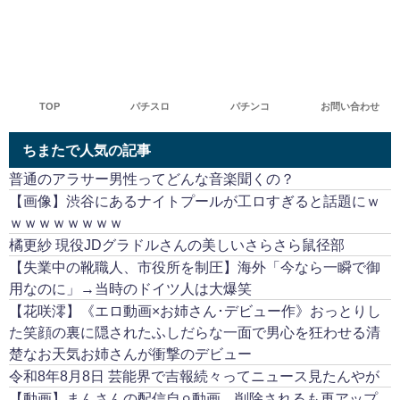
TOP
パチスロ
パチンコ
お問い合わせ
ちまたで人気の記事
普通のアラサー男性ってどんな音楽聞くの？
【画像】渋谷にあるナイトプールが工ロすぎると話題にｗ
ｗｗｗｗｗｗｗｗ
橘更紗 現役JDグラドルさんの美しいさらさら鼠径部
【失業中の靴職人、市役所を制圧】海外「今なら一瞬で御
用なのに」→当時のドイツ人は大爆笑
【花咲澪】《エロ動画×お姉さん･デビュー作》おっとりし
た笑顔の裏に隠されたふしだらな一面で男心を狂わせる清
楚なお天気お姉さんが衝撃のデビュー
令和8年8月8日 芸能界で吉報続々ってニュース見たんやが
【動画】まんさんの配信自⚪︎動画、削除されるも再アップ