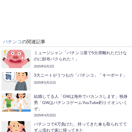
パチンコ
の関連記事
ミュージシャン「パチンコ屋で5分席離れただけな
のに財布パクられた！」
2025年6月2日
3大ニートがうつもの「パチンコ」「キーボード」
2025年5月21日
結婚してる人「GWは海外でバカンスします」独身
男「GWはパチンコゲームYouTube釣りイオンいく
ぞ」
2025年4月25日
パチンコで4万負けた、持ってきた傘も取られてて
ずぶ濡れで家に帰ってきた