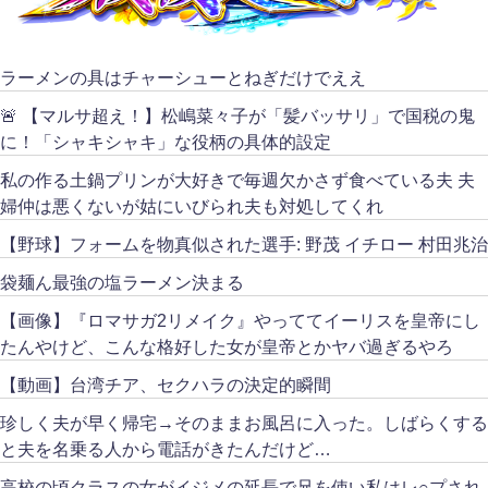
ラーメンの具はチャーシューとねぎだけでええ
🚨 【マルサ超え！】松嶋菜々子が「髪バッサリ」で国税の鬼
に！「シャキシャキ」な役柄の具体的設定
私の作る土鍋プリンが大好きで毎週欠かさず食べている夫 夫
婦仲は悪くないが姑にいびられ夫も対処してくれ
【野球】フォームを物真似された選手: 野茂 イチロー 村田兆治
袋麺ん最強の塩ラーメン決まる
【画像】『ロマサガ2リメイク』やっててイーリスを皇帝にし
たんやけど、こんな格好した女が皇帝とかヤバ過ぎるやろ
【動画】台湾チア、セクハラの決定的瞬間
珍しく夫が早く帰宅→そのままお風呂に入った。しばらくする
と夫を名乗る人から電話がきたんだけど…
高校の頃クラスの女がイジメの延長で兄を使い私はレ○プされ