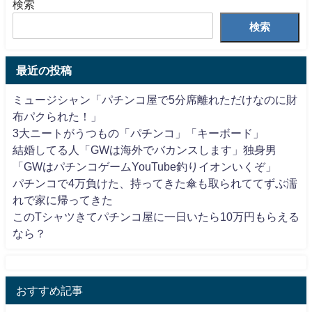
検索
検索
最近の投稿
ミュージシャン「パチンコ屋で5分席離れただけなのに財
布パクられた！」
3大ニートがうつもの「パチンコ」「キーボード」
結婚してる人「GWは海外でバカンスします」独身男
「GWはパチンコゲームYouTube釣りイオンいくぞ」
パチンコで4万負けた、持ってきた傘も取られててずぶ濡
れで家に帰ってきた
このTシャツきてパチンコ屋に一日いたら10万円もらえる
なら？
おすすめ記事