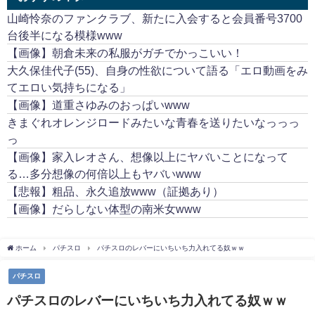
山崎怜奈のファンクラブ、新たに入会すると会員番号3700
台後半になる模様www
【画像】朝倉未来の私服がガチでかっこいい！
大久保佳代子(55)、自身の性欲について語る「エロ動画をみ
てエロい気持ちになる」
【画像】道重さゆみのおっぱいwww
きまぐれオレンジロードみたいな青春を送りたいなっっっ
っ
【画像】家入レオさん、想像以上にヤバいことになって
る…多分想像の何倍以上もヤバいwww
【悲報】粗品、永久追放www（証拠あり）
【画像】だらしない体型の南米女www
ホーム
パチスロ
パチスロのレバーにいちいち力入れてる奴ｗｗ
パチスロ
パチスロのレバーにいちいち力入れてる奴ｗｗ