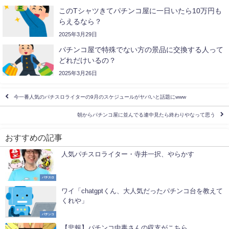
このTシャツきてパチンコ屋に一日いたら10万円も
らえるなら？
2025年3月29日
パチンコ屋で特殊でない方の景品に交換する人って
どれだけいるの？
2025年3月26日
今一番人気のパチスロライターの9月のスケジュールがヤバいと話題にwww
朝からパチンコ屋に並んでる連中見たら終わりやなって思う
おすすめの記事
人気パチスロライター・寺井一択、やらかす
パチスロ
ワイ「chatgptくん、大人気だったパチンコ台を教えて
くれや」
パチンコ
【悲報】パチンコ中毒さんの収支がこちら