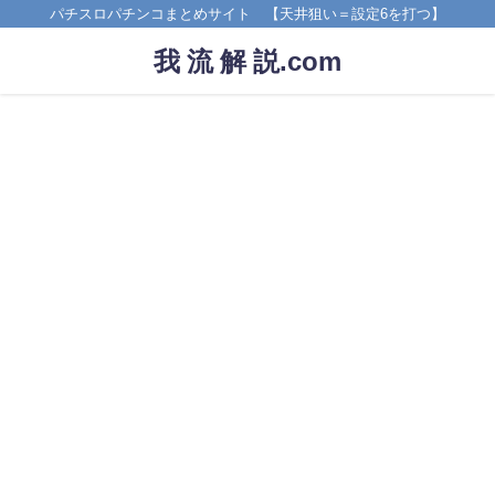
パチスロパチンコまとめサイト 【天井狙い＝設定6を打つ】
我 流 解 説.com