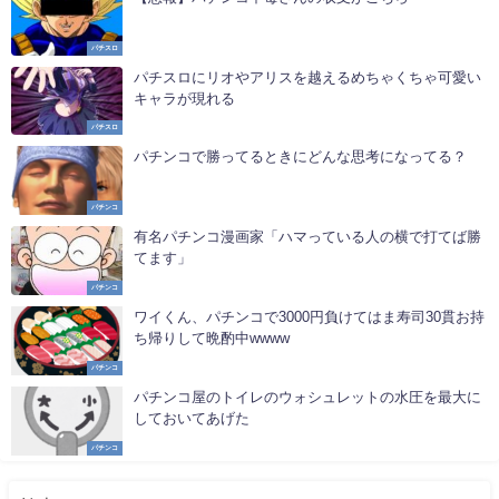
パチスロ
パチスロにリオやアリスを越えるめちゃくちゃ可愛い
キャラが現れる
パチスロ
パチンコで勝ってるときにどんな思考になってる？
パチンコ
有名パチンコ漫画家「ハマっている人の横で打てば勝
てます」
パチンコ
ワイくん、パチンコで3000円負けてはま寿司30貫お持
ち帰りして晩酌中wwww
パチンコ
パチンコ屋のトイレのウォシュレットの水圧を最大に
しておいてあげた
パチンコ