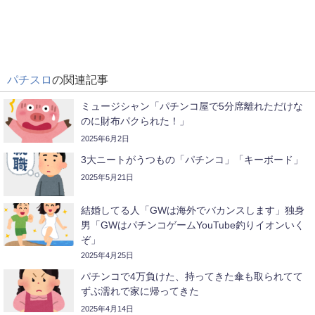
パチスロ
の関連記事
ミュージシャン「パチンコ屋で5分席離れただけな
のに財布パクられた！」
2025年6月2日
3大ニートがうつもの「パチンコ」「キーボード」
2025年5月21日
結婚してる人「GWは海外でバカンスします」独身
男「GWはパチンコゲームYouTube釣りイオンいく
ぞ」
2025年4月25日
パチンコで4万負けた、持ってきた傘も取られてて
ずぶ濡れで家に帰ってきた
2025年4月14日