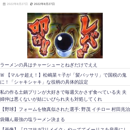
2022年8月27日
2022年8月27日
ラーメンの具はチャーシューとねぎだけでええ
🚨 【マルサ超え！】松嶋菜々子が「髪バッサリ」で国税の鬼
に！「シャキシャキ」な役柄の具体的設定
私の作る土鍋プリンが大好きで毎週欠かさず食べている夫 夫
婦仲は悪くないが姑にいびられ夫も対処してくれ
【野球】フォームを物真似された選手: 野茂 イチロー 村田兆治
袋麺ん最強の塩ラーメン決まる
【画像】『ロマサガ2リメイク』やっててイーリスを皇帝にし