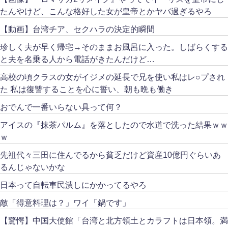
たんやけど、こんな格好した女が皇帝とかヤバ過ぎるやろ
【動画】台湾チア、セクハラの決定的瞬間
珍しく夫が早く帰宅→そのままお風呂に入った。しばらくする
と夫を名乗る人から電話がきたんだけど…
高校の頃クラスの女がイジメの延長で兄を使い私はレ○プされ
た 私は復讐することを心に誓い、朝も晩も働き
おでんで一番いらない具って何？
アイスの『抹茶パルム』を落としたので水道で洗った結果ｗｗ
ｗ
先祖代々三田に住んでるから貧乏だけど資産10億円ぐらいあ
るんじゃないかな
日本って自転車民潰しにかかってるやろ
敵「得意料理は？」ワイ「鍋です」
【驚愕】中国大使館「台湾と北方領土とカラフトは日本領。満