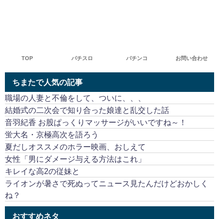
TOP
パチスロ
パチンコ
お問い合わせ
ちまたで人気の記事
職場の人妻と不倫をして、ついに、、、
結婚式の二次会で知り合った娘達と乱交した話
音羽紀香 お股ぱっくりマッサージがいいですね～！
蛍大名・京極高次を語ろう
夏だしオススメのホラー映画、おしえて
女性「男にダメージ与える方法はこれ」
キレイな高2の従妹と
ライオンが暑さで死ぬってニュース見たんだけどおかしく
ね？
おすすめネタ