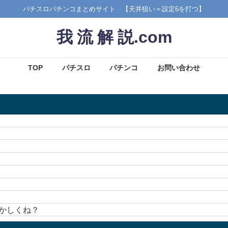
パチスロパチンコまとめサイト 【天井狙い＝設定6を打つ】
我 流 解 説.com
TOP
パチスロ
パチンコ
お問い合わせ
！
かしくね？