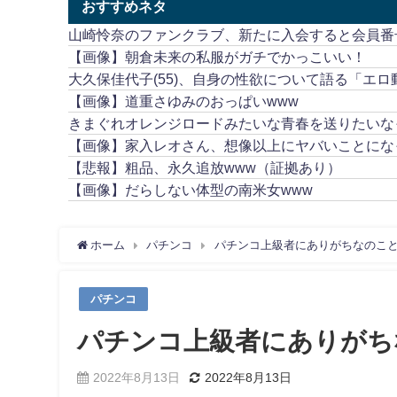
おすすめネタ
山崎怜奈のファンクラブ、新たに入会すると会員番号
【画像】朝倉未来の私服がガチでかっこいい！
大久保佳代子(55)、自身の性欲について語る「エ
【画像】道重さゆみのおっぱいwww
きまぐれオレンジロードみたいな青春を送りたいな
【画像】家入レオさん、想像以上にヤバいことにな
【悲報】粗品、永久追放www（証拠あり）
【画像】だらしない体型の南米女www
ホーム
パチンコ
パチンコ上級者にありがちなのこ
パチンコ
パチンコ上級者にありがち
2022年8月13日
2022年8月13日