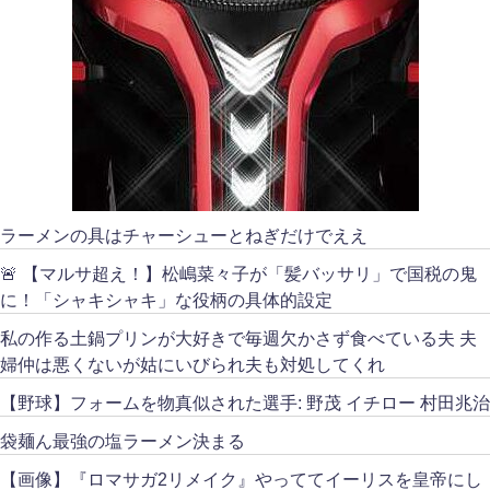
ラーメンの具はチャーシューとねぎだけでええ
🚨 【マルサ超え！】松嶋菜々子が「髪バッサリ」で国税の鬼
に！「シャキシャキ」な役柄の具体的設定
私の作る土鍋プリンが大好きで毎週欠かさず食べている夫 夫
婦仲は悪くないが姑にいびられ夫も対処してくれ
【野球】フォームを物真似された選手: 野茂 イチロー 村田兆治
袋麺ん最強の塩ラーメン決まる
【画像】『ロマサガ2リメイク』やっててイーリスを皇帝にし