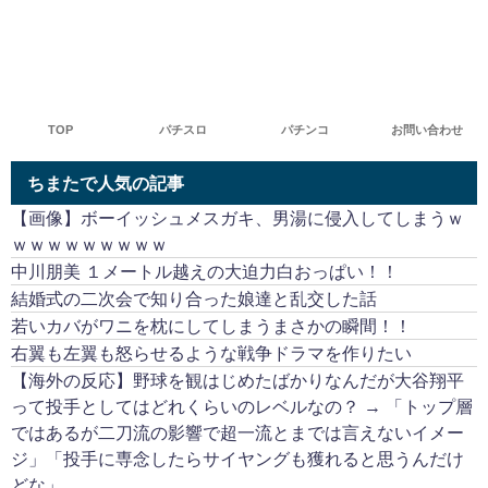
TOP
パチスロ
パチンコ
お問い合わせ
ちまたで人気の記事
【画像】ボーイッシュメスガキ、男湯に侵入してしまうｗ
ｗｗｗｗｗｗｗｗｗ
中川朋美 １メートル越えの大迫力白おっぱい！！
結婚式の二次会で知り合った娘達と乱交した話
若いカバがワニを枕にしてしまうまさかの瞬間！！
右翼も左翼も怒らせるような戦争ドラマを作りたい
【海外の反応】野球を観はじめたばかりなんだが大谷翔平
って投手としてはどれくらいのレベルなの？ → 「トップ層
ではあるが二刀流の影響で超一流とまでは言えないイメー
ジ」「投手に専念したらサイヤングも獲れると思うんだけ
どな」