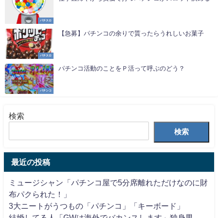
パチスロ
【急募】パチンコの余りで貰ったらうれしいお菓子
パチスロ
パチンコ活動のことをＰ活って呼ぶのどう？
パチンコ
検索
検索
最近の投稿
ミュージシャン「パチンコ屋で5分席離れただけなのに財
布パクられた！」
3大ニートがうつもの「パチンコ」「キーボード」
結婚してる人「GWは海外でバカンスします」独身男