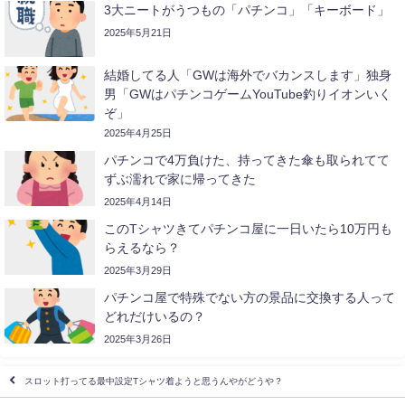
3大ニートがうつもの「パチンコ」「キーボード」
2025年5月21日
結婚してる人「GWは海外でバカンスします」独身
男「GWはパチンコゲームYouTube釣りイオンいく
ぞ」
2025年4月25日
パチンコで4万負けた、持ってきた傘も取られてて
ずぶ濡れで家に帰ってきた
2025年4月14日
このTシャツきてパチンコ屋に一日いたら10万円も
らえるなら？
2025年3月29日
パチンコ屋で特殊でない方の景品に交換する人って
どれだけいるの？
2025年3月26日
スロット打ってる最中設定Tシャツ着ようと思うんやがどうや？