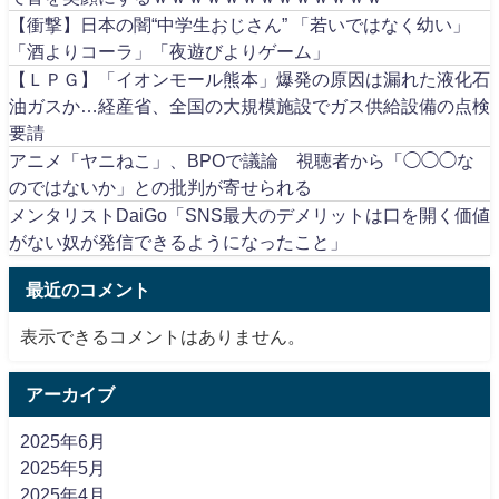
【衝撃】日本の闇“中学生おじさん” 「若いではなく幼い」
「酒よりコーラ」「夜遊びよりゲーム」
【ＬＰＧ】「イオンモール熊本」爆発の原因は漏れた液化石
油ガスか…経産省、全国の大規模施設でガス供給設備の点検
要請
アニメ「ヤニねこ」、BPOで議論 視聴者から「◯◯◯な
のではないか」との批判が寄せられる
メンタリストDaiGo「SNS最大のデメリットは口を開く価値
がない奴が発信できるようになったこと」
最近のコメント
表示できるコメントはありません。
アーカイブ
2025年6月
2025年5月
2025年4月