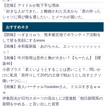
【悲報】アイドルが歌下手な理由
「好きな人ができた」と離婚された元夫から「君の作った
シャツに再び腕を通したい」とメールが届いた。
おすすめネタ
【朗報】へずまりゅう、熊本被災地でボランティア活動を
して皆を笑顔にするwww
【画像】令和最新版・あのちゃん、エッッッッッッッッッ
ッ！
【画像】中川智尋は意外と胸が大きい？【ちーたん】【櫻
坂46】
小原ブラス「若くいようとすることは悪いこと？」問いか
けに私見「若作りして20代の土俵で戦おうとし出すとクソ
痛いヤツに…」
【画像】新人バーチャルYoutuberさん、ドエロすぎるｗｗ
ｗ
伊集院光が日刊スポーツの見出しに2度激怒「朝日新聞系の
新聞をやめる」と言い出した背景