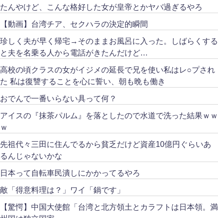
たんやけど、こんな格好した女が皇帝とかヤバ過ぎるやろ
【動画】台湾チア、セクハラの決定的瞬間
珍しく夫が早く帰宅→そのままお風呂に入った。しばらくする
と夫を名乗る人から電話がきたんだけど…
高校の頃クラスの女がイジメの延長で兄を使い私はレ○プされ
た 私は復讐することを心に誓い、朝も晩も働き
おでんで一番いらない具って何？
アイスの『抹茶パルム』を落としたので水道で洗った結果ｗｗ
ｗ
先祖代々三田に住んでるから貧乏だけど資産10億円ぐらいあ
るんじゃないかな
日本って自転車民潰しにかかってるやろ
敵「得意料理は？」ワイ「鍋です」
【驚愕】中国大使館「台湾と北方領土とカラフトは日本領。満