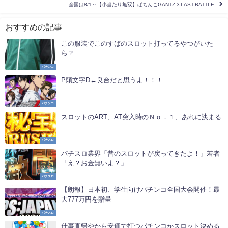
全国は8/1～【小当たり無双】ぱちんこGANTZ:3 LAST BATTLE
おすすめの記事
この服装でこのすばのスロット打ってるやつがいた
ら？
パチンコ
P頭文字D←良台だと思うよ！！！
パチンコ
スロットのART、AT突入時のＮｏ．１、あれに決まる
パチスロ
パチスロ業界「昔のスロットが戻ってきたよ！」若者
「え？お金無いよ？」
パチスロ
【朗報】日本初、学生向けパチンコ全国大会開催！最
大777万円を贈呈
パチスロ
仕事直帰やから安価で打つパチンコかスロット決める