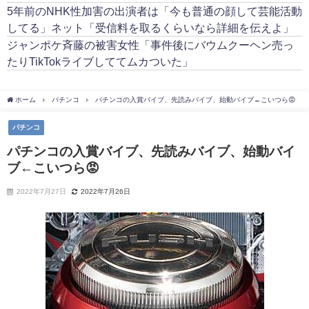
5年前のNHK性加害の出演者は「今も普通の顔して芸能活動
してる」ネット「受信料を取るくらいなら詳細を伝えよ」
ジャンポケ斉藤の被害女性「事件後にバウムクーヘン売っ
たりTikTokライブしててムカついた」
ホーム
パチンコ
パチンコの入賞バイブ、先読みバイブ、始動バイブ←こいつら😡
パチンコ
パチンコの入賞バイブ、先読みバイブ、始動バイ
ブ←こいつら😡
2022年7月27日
2022年7月26日