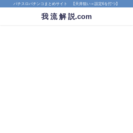
パチスロパチンコまとめサイト 【天井狙い＝設定6を打つ】
我 流 解 説.com