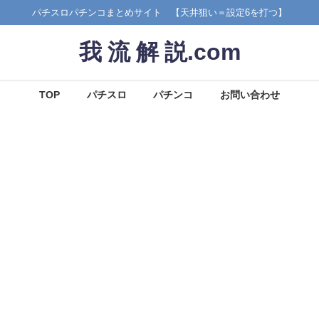
パチスロパチンコまとめサイト 【天井狙い＝設定6を打つ】
我 流 解 説.com
TOP
パチスロ
パチンコ
お問い合わせ