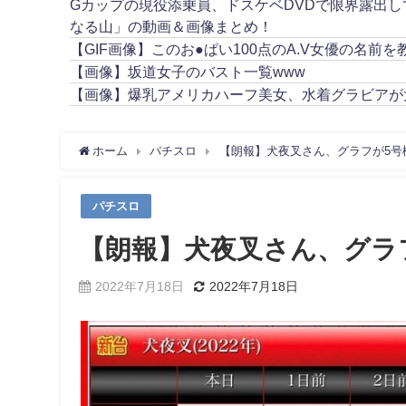
Gカップの現役添乗員、ドスケベDVDで限界露出
なる山」の動画＆画像まとめ！
【GIF画像】このお●ぱい100点のA.V女優の名前を
【画像】坂道女子のバスト一覧www
【画像】爆乳アメリカハーフ美女、水着グラビアが
ホーム
パチスロ
【朗報】犬夜叉さん、グラフが5号
パチスロ
【朗報】犬夜叉さん、グラ
2022年7月18日
2022年7月18日