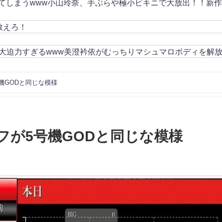
してしまうwww小山玲奈、手ぶらや極小ビキニで大放出！！新
教えろ！
大迫力すぎるwww美澄衿依がむっちりマシュマロボディを解
機GODと同じな模様
フが5号機GODと同じな模様