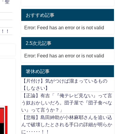
作「聖
おすすめ記事
Error: Feed has an error or is not valid
放！！
2.5次元記事
Error: Feed has an error or is not valid
箸休め記事
【片付け】気がつけば溜まっているもの
【しなさい】
【正論】有吉「『俺テレビ見ない』って言
う奴おかしいだろ。団子屋で『団子食べな
い』って言うか？」
【悲報】島田紳助が小林麻耶さんを追い込
んで破壊したとされる手口の詳細が明らか
に･･････！！