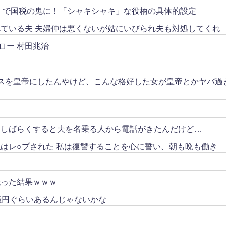
リ」で国税の鬼に！「シャキシャキ」な役柄の具体的設定
ている夫 夫婦仲は悪くないが姑にいびられ夫も対処してくれ
ロー 村田兆治
スを皇帝にしたんやけど、こんな格好した女が皇帝とかヤバ過
。しばらくすると夫を名乗る人から電話がきたんだけど…
はレ○プされた 私は復讐することを心に誓い、朝も晩も働き
洗った結果ｗｗｗ
億円ぐらいあるんじゃないかな