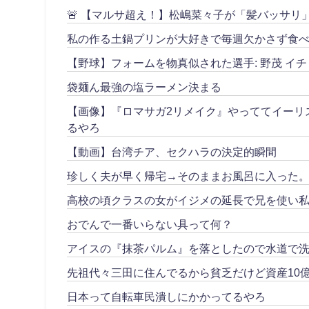
🚨 【マルサ超え！】松嶋菜々子が「髪バッサ
私の作る土鍋プリンが大好きで毎週欠かさず食べ
【野球】フォームを物真似された選手: 野茂 イチ
袋麺ん最強の塩ラーメン決まる
【画像】『ロマサガ2リメイク』やっててイーリ
るやろ
【動画】台湾チア、セクハラの決定的瞬間
珍しく夫が早く帰宅→そのままお風呂に入った
高校の頃クラスの女がイジメの延長で兄を使い私
おでんで一番いらない具って何？
アイスの『抹茶パルム』を落としたので水道で
先祖代々三田に住んでるから貧乏だけど資産10
日本って自転車民潰しにかかってるやろ