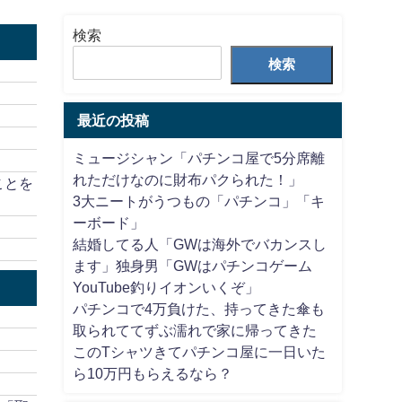
検索
検索
最近の投稿
ミュージシャン「パチンコ屋で5分席離
れただけなのに財布パクられた！」
ことを
3大ニートがうつもの「パチンコ」「キ
ーボード」
結婚してる人「GWは海外でバカンスし
ます」独身男「GWはパチンコゲーム
YouTube釣りイオンいくぞ」
パチンコで4万負けた、持ってきた傘も
取られててずぶ濡れで家に帰ってきた
このTシャツきてパチンコ屋に一日いた
ら10万円もらえるなら？