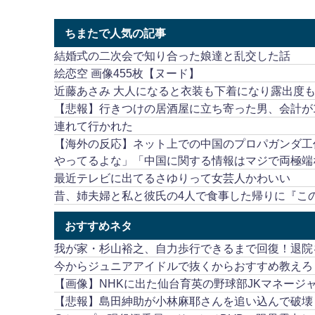
ちまたで人気の記事
結婚式の二次会で知り合った娘達と乱交した話
絵恋空 画像455枚【ヌード】
近藤あさみ 大人になると衣装も下着になり露出度
【悲報】行きつけの居酒屋に立ち寄った男、会計が1
連れて行かれた
【海外の反応】ネット上での中国のプロパガンダ工
やってるよな」「中国に関する情報はマジで両極端
最近テレビに出てるさゆりって女芸人かわいい
昔、姉夫婦と私と彼氏の4人で食事した帰りに『こ
おすすめネタ
我が家・杉山裕之、自力歩行できるまで回復！退院
今からジュニアアイドルで抜くからおすすめ教えろ
【画像】NHKに出た仙台育英の野球部JKマネージ
【悲報】島田紳助が小林麻耶さんを追い込んで破壊し