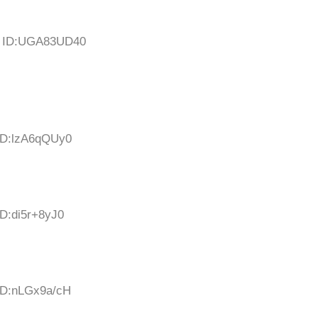
65 ID:UGA83UD40
 ID:lzA6qQUy0
ID:di5r+8yJ0
 ID:nLGx9a/cH