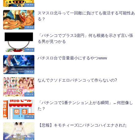
パチスロ
スマスロ北斗って一回敵に負けても復活する可能性あ
る？
パチスロ
「パチンコでプラス1億円」何も根拠を示さず言い張
る男が見つかる
パチンコ
パチスロ台で音量最小にするやつwww
パチスロ
なんでクソドエロパチンコって作らないの?
パチンコ
「パチンコで1番テンション上がる瞬間」←何想像し
た？
パチンコ
【悲報】キモチィーズにパチンコハイエナされた
パチンコ