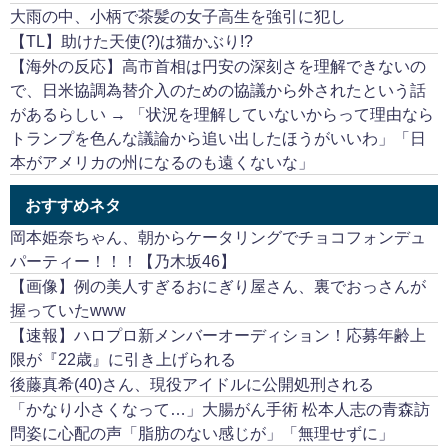
大雨の中、小柄で茶髪の女子高生を強引に犯し
【TL】助けた天使(?)は猫かぶり!?
【海外の反応】高市首相は円安の深刻さを理解できないの
で、日米協調為替介入のための協議から外されたという話
があるらしい → 「状況を理解していないからって理由なら
トランプを色んな議論から追い出したほうがいいわ」「日
本がアメリカの州になるのも遠くないな」
おすすめネタ
岡本姫奈ちゃん、朝からケータリングでチョコフォンデュ
パーティー！！！【乃木坂46】
【画像】例の美人すぎるおにぎり屋さん、裏でおっさんが
握っていたwww
【速報】ハロプロ新メンバーオーディション！応募年齢上
限が『22歳』に引き上げられる
後藤真希(40)さん、現役アイドルに公開処刑される
「かなり小さくなって…」大腸がん手術 松本人志の青森訪
問姿に心配の声「脂肪のない感じが」「無理せずに」