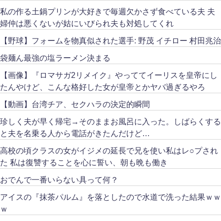
私の作る土鍋プリンが大好きで毎週欠かさず食べている夫 夫
婦仲は悪くないが姑にいびられ夫も対処してくれ
【野球】フォームを物真似された選手: 野茂 イチロー 村田兆治
袋麺ん最強の塩ラーメン決まる
【画像】『ロマサガ2リメイク』やっててイーリスを皇帝にし
たんやけど、こんな格好した女が皇帝とかヤバ過ぎるやろ
【動画】台湾チア、セクハラの決定的瞬間
珍しく夫が早く帰宅→そのままお風呂に入った。しばらくする
と夫を名乗る人から電話がきたんだけど…
高校の頃クラスの女がイジメの延長で兄を使い私はレ○プされ
た 私は復讐することを心に誓い、朝も晩も働き
おでんで一番いらない具って何？
アイスの『抹茶パルム』を落としたので水道で洗った結果ｗｗ
ｗ