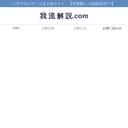
パチスロパチンコまとめサイト 【天井狙い＝設定6を打つ】
我 流 解 説.com
TOP
パチスロ
パチンコ
お問い合わせ