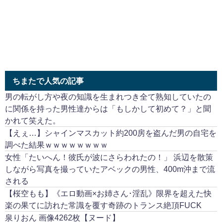
ちまたで人気の記事
男の転がし方や夜の知識を生まれつき全て熟知していたの
に関係を持った男性達からは「もしかして初めて？」と聞
かれて笑えた。
【えぇ…】シャインマスカット約200房を盗んだ男の自宅を
調べた結果ｗｗｗｗｗｗｗｗ
女性「たいへん！彼氏が波にさらわれたの！」 浜辺を散策
しながら写真を撮っていたアベックの男性、400m沖まで流
される
【桜空もも】《エロ動画×お姉さん･淫乱》限界を超えた快
楽の果てに訪れた常識を覆す奇跡のトランス絶頂FUCK
泉りおん 画像4262枚【ヌード】