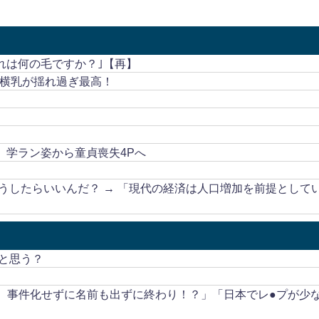
これは何の毛ですか？｣【再】
！横乳が揺れ過ぎ最高！
、学ラン姿から童貞喪失4Pへ
うしたらいいんだ？ → 「現代の経済は人口増加を前提として
と思う？
も、事件化せずに名前も出ずに終わり！？」「日本でレ●プが少