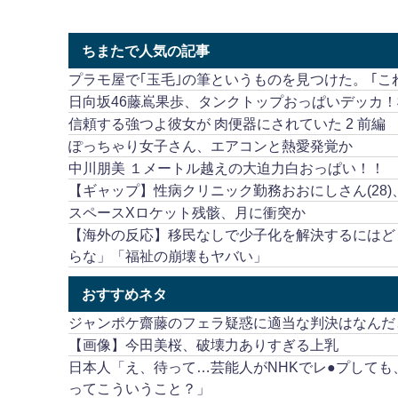
ちまたで人気の記事
プラモ屋で｢玉毛｣の筆というものを見つけた。 ｢
日向坂46藤嶌果歩、タンクトップおっぱいデッカ
信頼する強つよ彼女が 肉便器にされていた 2 前編
ぽっちゃり女子さん、エアコンと熱愛発覚か
中川朋美 １メートル越えの大迫力白おっぱい！！
【ギャップ】性病クリニック勤務おおにしさん(28)
スペースXロケット残骸、月に衝突か
【海外の反応】移民なしで少子化を解決するにはど
らな」「福祉の崩壊もヤバい」
おすすめネタ
ジャンポケ齋藤のフェラ疑惑に適当な判決はなんだ
【画像】今田美桜、破壊力ありすぎる上乳
日本人「え、待って…芸能人がNHKでレ●プして
ってこういうこと？」