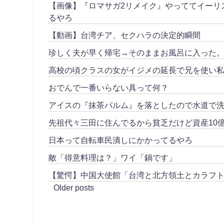
【画像】『ロマサガ2リメイク』やっててイーリ
るやろ
【動画】台湾チア、セクハラの決定的瞬間
珍しく夫が早く帰宅→そのままお風呂に入った
高校の頃クラスの女がイジメの延長で兄を使い私
おでんで一番いらない具って何？
アイスの『抹茶パルム』を落としたので水道で
先祖代々三田に住んでるから貧乏だけど資産10
日本って自転車民潰しにかかってるやろ
敵「得意料理は？」ワイ「鍋です」
【驚愕】中国大使館「台湾と北方領土とカラフ
Older posts