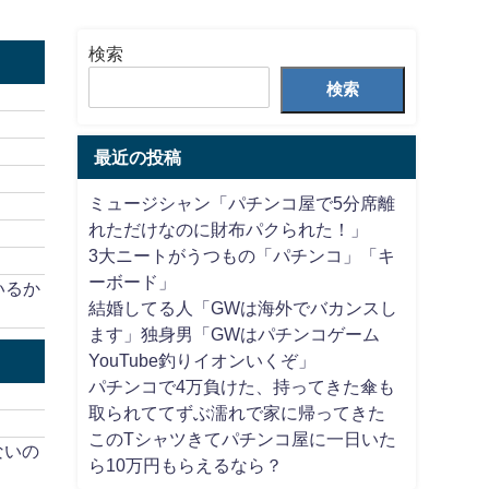
検索
検索
最近の投稿
ミュージシャン「パチンコ屋で5分席離
れただけなのに財布パクられた！」
3大ニートがうつもの「パチンコ」「キ
ーボード」
いるか
結婚してる人「GWは海外でバカンスし
ます」独身男「GWはパチンコゲーム
YouTube釣りイオンいくぞ」
パチンコで4万負けた、持ってきた傘も
取られててずぶ濡れで家に帰ってきた
このTシャツきてパチンコ屋に一日いた
ないの
ら10万円もらえるなら？