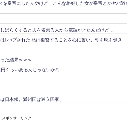
スを皇帝にしたんやけど、こんな格好した女が皇帝とかヤバ過
。しばらくすると夫を名乗る人から電話がきたんだけど…
はレ○プされた 私は復讐することを心に誓い、朝も晩も働き
洗った結果ｗｗｗ
億円ぐらいあるんじゃないかな
トは日本領。満州国は独立国家」
スポンサーリンク