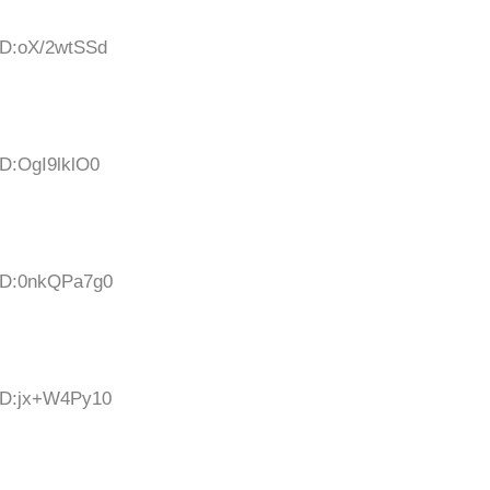
 ID:oX/2wtSSd
ID:OgI9lklO0
 ID:0nkQPa7g0
 ID:jx+W4Py10