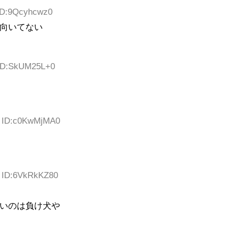
 ID:9Qcyhcwz0
向いてない
 ID:SkUM25L+0
9 ID:c0KwMjMA0
8 ID:6VkRkKZ80
いのは負け犬や