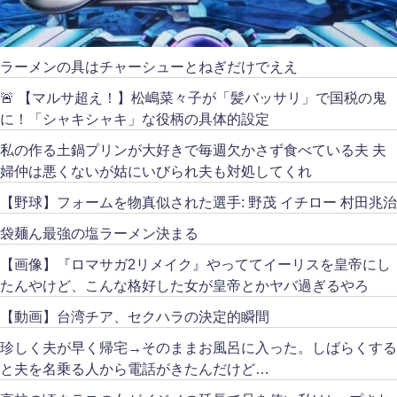
ラーメンの具はチャーシューとねぎだけでええ
🚨 【マルサ超え！】松嶋菜々子が「髪バッサリ」で国税の鬼
に！「シャキシャキ」な役柄の具体的設定
私の作る土鍋プリンが大好きで毎週欠かさず食べている夫 夫
婦仲は悪くないが姑にいびられ夫も対処してくれ
【野球】フォームを物真似された選手: 野茂 イチロー 村田兆治
袋麺ん最強の塩ラーメン決まる
【画像】『ロマサガ2リメイク』やっててイーリスを皇帝にし
たんやけど、こんな格好した女が皇帝とかヤバ過ぎるやろ
【動画】台湾チア、セクハラの決定的瞬間
珍しく夫が早く帰宅→そのままお風呂に入った。しばらくする
と夫を名乗る人から電話がきたんだけど…