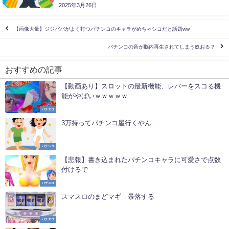
2025年3月26日
【画像大量】ジジババがよく打つパチンコのキャラがめちゃシコだと話題ww
パチンコの音が脳内再生されてしまう奴おる？
おすすめの記事
【動画あり】スロットの最新機能、レバーをスコる機
能がやばいｗｗｗｗｗ
パチスロ
3万持ってパチンコ屋行くやん
パチンコ
【悲報】書き込まれたパチンコキャラに可愛さで点数
付けるで
パチスロ
スマスロのまどマギ 暴落する
パチスロ