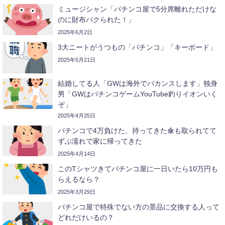
ミュージシャン「パチンコ屋で5分席離れただけな
のに財布パクられた！」
2025年6月2日
3大ニートがうつもの「パチンコ」「キーボード」
2025年5月21日
結婚してる人「GWは海外でバカンスします」独身
男「GWはパチンコゲームYouTube釣りイオンいく
ぞ」
2025年4月25日
パチンコで4万負けた、持ってきた傘も取られてて
ずぶ濡れで家に帰ってきた
2025年4月14日
このTシャツきてパチンコ屋に一日いたら10万円も
らえるなら？
2025年3月29日
パチンコ屋で特殊でない方の景品に交換する人って
どれだけいるの？