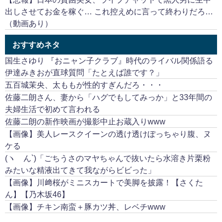
出しさせてお金を稼ぐ… これ控えめに言って終わりだろ…
（動画あり）
おすすめネタ
国生さゆり 『おニャン子クラブ』時代のライバル関係語る
伊達みきおが直球質問「たとえば誰です？」
五百城茉央、太ももが性的すぎんだろ・・・
佐藤二朗さん、妻から「ハグでもしてみっか」と33年間の
夫婦生活で初めて言われる
佐藤二朗の新作映画が撮影中止お蔵入りwww
【画像】美人レースクイーンの透け透けぽっちゃり腹、ヌ
ケる
(ヽ´ん`)「ごちうさのマヤちゃんで抜いたら水溶き片栗粉
みたいな精液出てきて我ながらビビった」
【画像】川﨑桜がミニスカートで美脚を披露！【さくた
ん】【乃木坂46】
【画像】チキン南蛮＋豚カツ丼、レベチwww