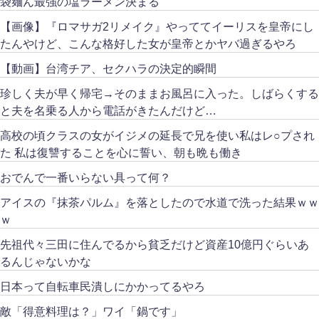
袋麺ん最強の塩ラーメン決まる
【画像】『ロマサガ2リメイク』やっててイーリスを皇帝にし
たんやけど、こんな格好した女が皇帝とかヤバ過ぎるやろ
【動画】台湾チア、セクハラの決定的瞬間
珍しく夫が早く帰宅→そのままお風呂に入った。しばらくする
と夫を名乗る人から電話がきたんだけど…
高校の頃クラスの女がイジメの延長で兄を使い私はレ○プされ
た 私は復讐することを心に誓い、朝も晩も働き
おでんで一番いらない具って何？
アイスの『抹茶パルム』を落としたので水道で洗った結果ｗｗ
ｗ
先祖代々三田に住んでるから貧乏だけど資産10億円ぐらいあ
るんじゃないかな
日本って自転車民潰しにかかってるやろ
敵「得意料理は？」ワイ「鍋です」