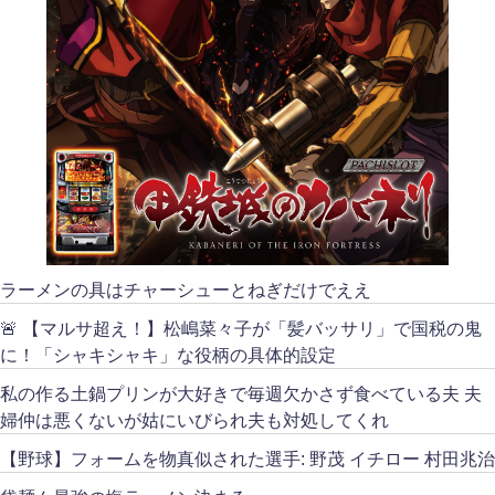
ラーメンの具はチャーシューとねぎだけでええ
🚨 【マルサ超え！】松嶋菜々子が「髪バッサリ」で国税の鬼
に！「シャキシャキ」な役柄の具体的設定
私の作る土鍋プリンが大好きで毎週欠かさず食べている夫 夫
婦仲は悪くないが姑にいびられ夫も対処してくれ
【野球】フォームを物真似された選手: 野茂 イチロー 村田兆治