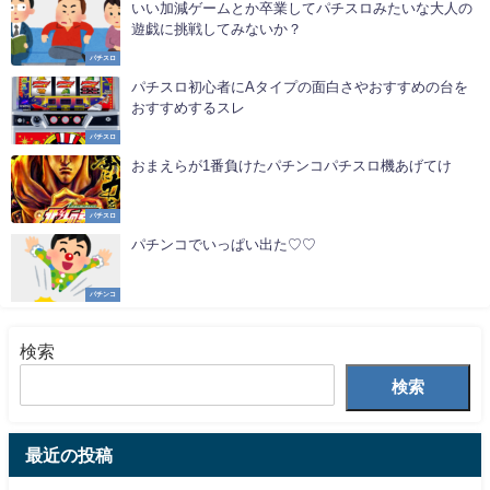
いい加減ゲームとか卒業してパチスロみたいな大人の
遊戯に挑戦してみないか？
パチスロ
パチスロ初心者にAタイプの面白さやおすすめの台を
おすすめするスレ
パチスロ
おまえらが1番負けたパチンコパチスロ機あげてけ
パチスロ
パチンコでいっぱい出た♡♡
パチンコ
検索
検索
最近の投稿