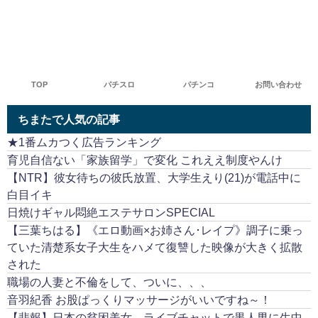
TOP
パチスロ
パチンコ
お問い合わせ
ちまたで人気の記事
★1番ムカつく広告ランキング
育児自信ない「家族留学」で変化 これええ制度やんけ
【NTR】彼女待ちの彼氏放置、大学生えり(21)が電話中に
白目イキ
日焼けギャル悶絶エステサロンSPECIAL
【三葉ちはる】《エロ動画×お姉さん･レイプ》調子に乗っ
ていた清楚系女子大生をハメて復讐した映像が大きく拡散
された
職場の人妻と不倫をして、ついに、、、
音羽紀香 お股ぱっくりマッサージがいいですね～！
【悲報】日本の貧困美女、ライブチャットで黒人男に生中