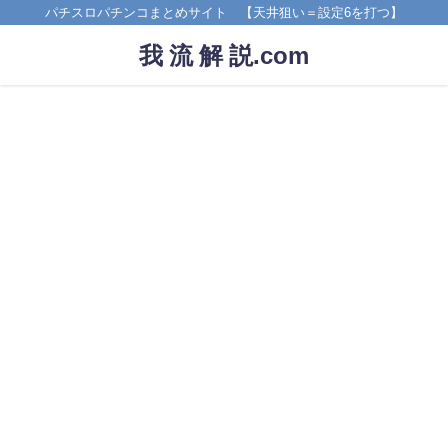
パチスロパチンコまとめサイト 【天井狙い＝設定6を打つ】
我 流 解 説.com