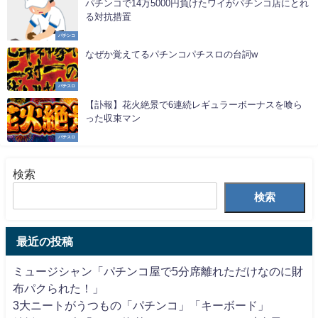
パチンコで14万5000円負けたワイがパチンコ店にとれ
る対抗措置
パチンコ
なぜか覚えてるパチンコパチスロの台詞w
パチスロ
【訃報】花火絶景で6連続レギュラーボーナスを喰ら
った収束マン
パチスロ
検索
検索
最近の投稿
ミュージシャン「パチンコ屋で5分席離れただけなのに財
布パクられた！」
3大ニートがうつもの「パチンコ」「キーボード」