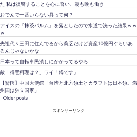
た 私は復讐することを心に誓い、朝も晩も働き
おでんで一番いらない具って何？
アイスの『抹茶パルム』を落としたので水道で洗った結果ｗｗ
ｗ
先祖代々三田に住んでるから貧乏だけど資産10億円ぐらいあ
るんじゃないかな
日本って自転車民潰しにかかってるやろ
敵「得意料理は？」ワイ「鍋です」
【驚愕】中国大使館「台湾と北方領土とカラフトは日本領。満
州国は独立国家」
Older posts
スポンサーリンク