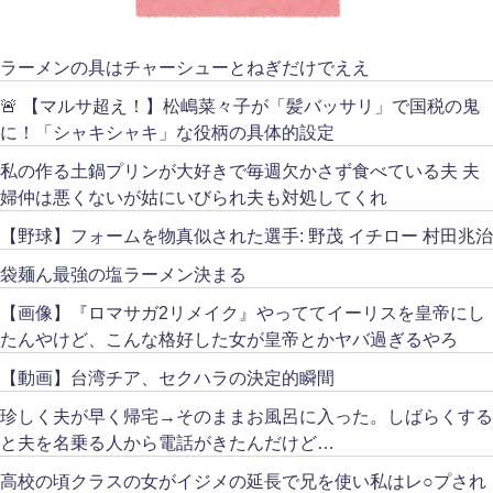
ラーメンの具はチャーシューとねぎだけでええ
🚨 【マルサ超え！】松嶋菜々子が「髪バッサリ」で国税の鬼
に！「シャキシャキ」な役柄の具体的設定
私の作る土鍋プリンが大好きで毎週欠かさず食べている夫 夫
婦仲は悪くないが姑にいびられ夫も対処してくれ
【野球】フォームを物真似された選手: 野茂 イチロー 村田兆治
袋麺ん最強の塩ラーメン決まる
【画像】『ロマサガ2リメイク』やっててイーリスを皇帝にし
たんやけど、こんな格好した女が皇帝とかヤバ過ぎるやろ
【動画】台湾チア、セクハラの決定的瞬間
珍しく夫が早く帰宅→そのままお風呂に入った。しばらくする
と夫を名乗る人から電話がきたんだけど…
高校の頃クラスの女がイジメの延長で兄を使い私はレ○プされ