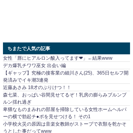
ちまたで人気の記事
女性「唇にヒアルロン酸入ってます❤」←結果www
デカ爆乳チワワ巫女 出会い編
【ギャップ】究極の接客業の細川さん(25)、365日セルフ開
発済みでイキ潮3連発
近藤あさみ 18才のぷりけつ！！
森七菜、おっぱい谷間見せてるぞ！乳房の膨らみブルンブ
ルン揺れ過ぎ
卑猥なものまみれの部屋を掃除している女性ホームヘルパ
ーの横で勃起チ●ポを見せつける！ その1
小学校火災の原因は音楽女教師がストーブで衣類を乾かそ
うとした事だってwww