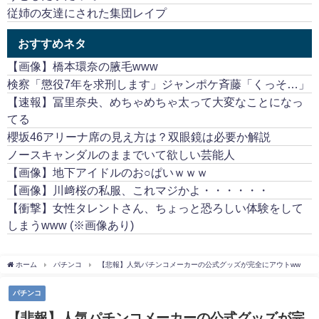
従姉の友達にされた集団レイプ
おすすめネタ
【画像】橋本環奈の腋毛www
検察「懲役7年を求刑します」ジャンポケ斉藤「くっそ…」
【速報】冨里奈央、めちゃめちゃ太って大変なことになっ
てる
櫻坂46アリーナ席の見え方は？双眼鏡は必要か解説
ノースキャンダルのままでいて欲しい芸能人
【画像】地下アイドルのお○ぱいｗｗｗ
【画像】川﨑桜の私服、これマジかよ・・・・・・
【衝撃】女性タレントさん、ちょっと恐ろしい体験をして
しまうwww (※画像あり)
ホーム
パチンコ
【悲報】人気パチンコメーカーの公式グッズが完全にアウトww
パチンコ
【悲報】人気パチンコメーカーの公式グッズが完