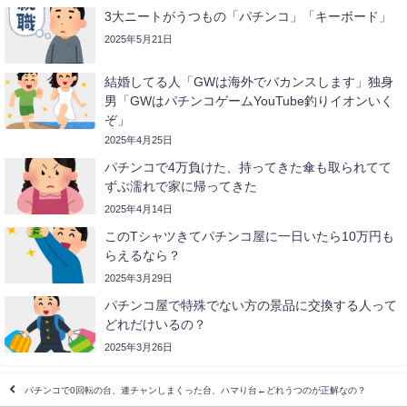
3大ニートがうつもの「パチンコ」「キーボード」
2025年5月21日
結婚してる人「GWは海外でバカンスします」独身
男「GWはパチンコゲームYouTube釣りイオンいく
ぞ」
2025年4月25日
パチンコで4万負けた、持ってきた傘も取られてて
ずぶ濡れで家に帰ってきた
2025年4月14日
このTシャツきてパチンコ屋に一日いたら10万円も
らえるなら？
2025年3月29日
パチンコ屋で特殊でない方の景品に交換する人って
どれだけいるの？
2025年3月26日
パチンコで0回転の台、連チャンしまくった台、ハマり台←どれうつのが正解なの？