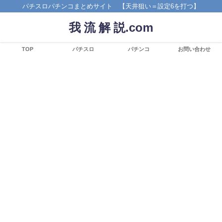
パチスロパチンコまとめサイト 【天井狙い＝設定6を打つ】
我 流 解 説.com
TOP
パチスロ
パチンコ
お問い合わせ