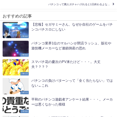
パチンコって隣人ガチャハズれると1日終わるよな…
おすすめの記事
【悲報】セガサミーさん、なぜか自社のゲームをパチ
ンコパチスロにしない
パチスロ
パチンコ業界1位のマルハンが閉店ラッシュ、販社や
遊技機メーカーなど連鎖倒産の恐れ
パチスロ
スマパチ花の慶次のPV来たけど・・・。大丈
夫？？？？
パチンコ
パチンコの負けパターンって「全く当たらない」では
ない←これ
パチンコ
平和のパチンコ遊戯者アンケート結果・・・。メーカ
ーは悪くなかった模様
パチスロ