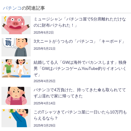
パチンコ
の関連記事
ミュージシャン「パチンコ屋で5分席離れただけな
のに財布パクられた！」
2025年6月2日
3大ニートがうつもの「パチンコ」「キーボード」
2025年5月21日
結婚してる人「GWは海外でバカンスします」独身
男「GWはパチンコゲームYouTube釣りイオンいく
ぞ」
2025年4月25日
パチンコで4万負けた、持ってきた傘も取られてて
ずぶ濡れで家に帰ってきた
2025年4月14日
このTシャツきてパチンコ屋に一日いたら10万円も
らえるなら？
2025年3月29日