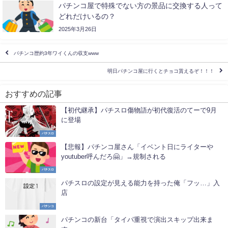
パチンコ屋で特殊でない方の景品に交換する人って
どれだけいるの？
2025年3月26日
パチンコ歴約3年ワイくんの収支www
明日パチンコ屋に行くとチョコ貰えるぞ！！！
おすすめの記事
【初代継承】パチスロ傷物語が初代復活のてーで9月
に登場
パチスロ
【悲報】パチンコ屋さん「イベント日にライターや
youtuber呼んだろ🤗」→規制される
パチスロ
パチスロの設定が見える能力を持った俺「フッ…」入
店
パチンコ
パチンコの新台「タイパ重視で演出スキップ出来ま