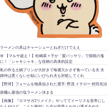
ラーメンの具はチャーシューとねぎだけでええ
🚨 【マルサ超え！】松嶋菜々子が「髪バッサリ」で国税の鬼
に！「シャキシャキ」な役柄の具体的設定
私の作る土鍋プリンが大好きで毎週欠かさず食べている夫 夫
婦仲は悪くないが姑にいびられ夫も対処してくれ
【野球】フォームを物真似された選手: 野茂 イチロー 村田兆治
袋麺ん最強の塩ラーメン決まる
【画像】『ロマサガ2リメイク』やっててイーリスを皇帝にし
たんやけど、こんな格好した女が皇帝とかヤバ過ぎるやろ