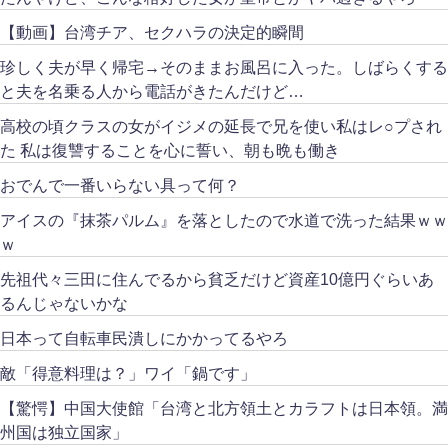
【動画】台湾チア、セクハラの決定的瞬間
珍しく夫が早く帰宅→そのままお風呂に入った。しばらくする
と夫を名乗る人から電話がきたんだけど…
高校の頃クラスの女がイジメの延長で兄を使い私はレ○プされ
た 私は復讐することを心に誓い、朝も晩も働き
おでんで一番いらない具って何？
アイスの『抹茶パルム』を落としたので水道で洗った結果ｗｗ
ｗ
先祖代々三田に住んでるから貧乏だけど資産10億円ぐらいあ
るんじゃないかな
日本って自転車民潰しにかかってるやろ
敵「得意料理は？」ワイ「鍋です」
【驚愕】中国大使館「台湾と北方領土とカラフトは日本領。満
州国は独立国家」