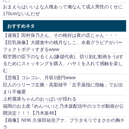
おまえらはいいよな人権あって俺なんて成人男性のくせに
170cmないんだぜ
おすすめネタ
【速報】田村保乃さん、その格好は夜の店じゃん・・・
【巨乳画像】大躍進中の桃月なしこ、水着グラビアがパー
フェクトボディすぎるwww
暇空茜の臣下のなるくん(嫌儲代表)、切り刻む動画をうpす
るためにストッキングを購入、ハサミを入れて感触を楽し
む
【悲報】コレコレ、月収1億円www
巨人のリリーフ左腕・高梨雄平「左手薬指に指輪」でお泊
まり不倫愛
上村麗菜ちゃんのおっぱいが揺れる
福岡のお土産 ｢めんべい｣と乃木坂配信中のコラボ動画が公
開決定！！！【乃木坂46】
【画像】NHK 久保田祐佳アナ、ブラタモリでまさかの胸チ
ラ