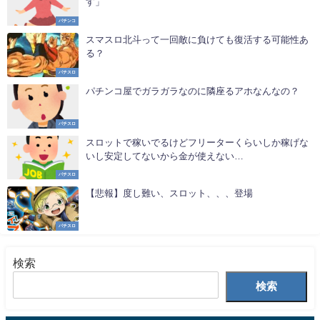
す」
パチンコ
スマスロ北斗って一回敵に負けても復活する可能性あ
る？
パチスロ
パチンコ屋でガラガラなのに隣座るアホなんなの？
パチスロ
スロットで稼いでるけどフリーターくらいしか稼げな
いし安定してないから金が使えない…
パチスロ
【悲報】度し難い、スロット、、、登場
パチスロ
検索
検索