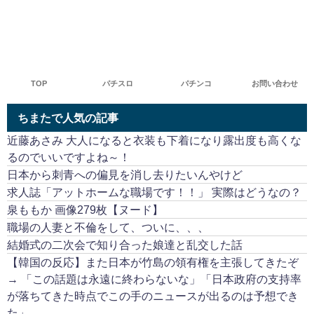
TOP
パチスロ
パチンコ
お問い合わせ
ちまたで人気の記事
近藤あさみ 大人になると衣装も下着になり露出度も高くな
るのでいいですよね～！
日本から刺青への偏見を消し去りたいんやけど
求人誌「アットホームな職場です！！」 実際はどうなの？
泉ももか 画像279枚【ヌード】
職場の人妻と不倫をして、ついに、、、
結婚式の二次会で知り合った娘達と乱交した話
【韓国の反応】また日本が竹島の領有権を主張してきたぞ
→ 「この話題は永遠に終わらないな」「日本政府の支持率
が落ちてきた時点でこの手のニュースが出るのは予想でき
た」