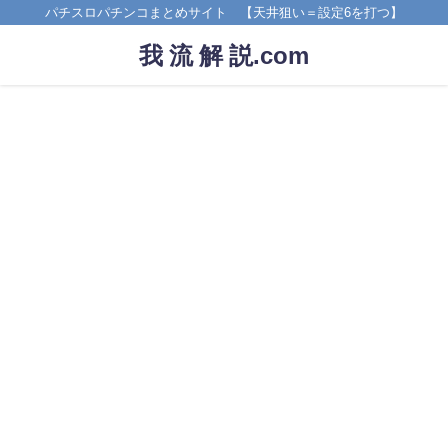
パチスロパチンコまとめサイト 【天井狙い＝設定6を打つ】
我 流 解 説.com