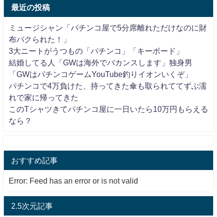
最近の投稿
ミュージシャン「パチンコ屋で5分席離れただけなのに財
布パクられた！」
3大ニートがうつもの「パチンコ」「キーボード」
結婚してる人「GWは海外でバカンスします」独身男
「GWはパチンコゲームYouTube釣りイオンいくぞ」
パチンコで4万負けた、持ってきた傘も取られててずぶ濡
れで家に帰ってきた
このTシャツきてパチンコ屋に一日いたら10万円もらえる
なら？
おすすめ記事
Error: Feed has an error or is not valid
2.5次元記事