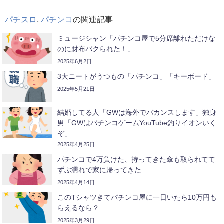
パチスロ
,
パチンコ
の関連記事
ミュージシャン「パチンコ屋で5分席離れただけな
のに財布パクられた！」
2025年6月2日
3大ニートがうつもの「パチンコ」「キーボード」
2025年5月21日
結婚してる人「GWは海外でバカンスします」独身
男「GWはパチンコゲームYouTube釣りイオンいく
ぞ」
2025年4月25日
パチンコで4万負けた、持ってきた傘も取られてて
ずぶ濡れで家に帰ってきた
2025年4月14日
このTシャツきてパチンコ屋に一日いたら10万円も
らえるなら？
2025年3月29日