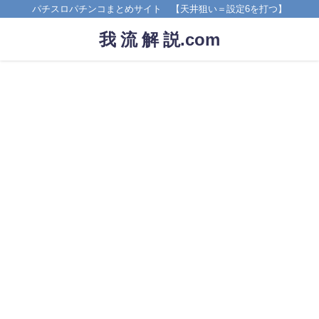
パチスロパチンコまとめサイト 【天井狙い＝設定6を打つ】
我 流 解 説.com