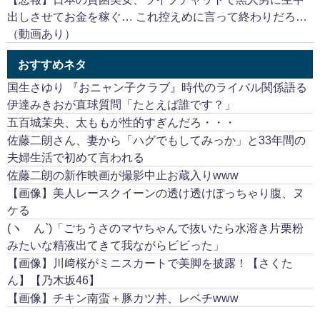
出しさせてお金を稼ぐ… これ控えめに言って終わりだろ…
（動画あり）
おすすめネタ
国生さゆり 『おニャン子クラブ』時代のライバル関係語る
伊達みきおが直球質問「たとえば誰です？」
五百城茉央、太ももが性的すぎんだろ・・・
佐藤二朗さん、妻から「ハグでもしてみっか」と33年間の
夫婦生活で初めて言われる
佐藤二朗の新作映画が撮影中止お蔵入りwww
【画像】美人レースクイーンの透け透けぽっちゃり腹、ヌ
ケる
(ヽ´ん`)「ごちうさのマヤちゃんで抜いたら水溶き片栗粉
みたいな精液出てきて我ながらビビった」
【画像】川﨑桜がミニスカートで美脚を披露！【さくた
ん】【乃木坂46】
【画像】チキン南蛮＋豚カツ丼、レベチwww