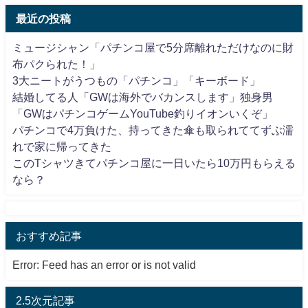
最近の投稿
ミュージシャン「パチンコ屋で5分席離れただけなのに財
布パクられた！」
3大ニートがうつもの「パチンコ」「キーボード」
結婚してる人「GWは海外でバカンスします」独身男
「GWはパチンコゲームYouTube釣りイオンいくぞ」
パチンコで4万負けた、持ってきた傘も取られててずぶ濡
れで家に帰ってきた
このTシャツきてパチンコ屋に一日いたら10万円もらえる
なら？
おすすめ記事
Error: Feed has an error or is not valid
2.5次元記事