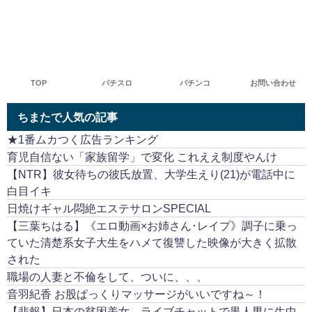
TOP
パチスロ
パチンコ
お問い合わせ
ちまたで人気の記事
★1番ムカつく広告ランキング
育児自信ない「家族留学」で変化 これええ制度やんけ
【NTR】彼女待ちの彼氏放置、大学生えり(21)が電話中に
白目イキ
日焼けギャル悶絶エステサロンSPECIAL
【三葉ちはる】《エロ動画×お姉さん･レイプ》調子に乗っ
ていた清楚系女子大生をハメて復讐した映像が大きく拡散
された
職場の人妻と不倫をして、ついに、、、
音羽紀香 お股ぱっくりマッサージがいいですね～！
【悲報】日本の貧困美女、ライブチャットで黒人男に生中