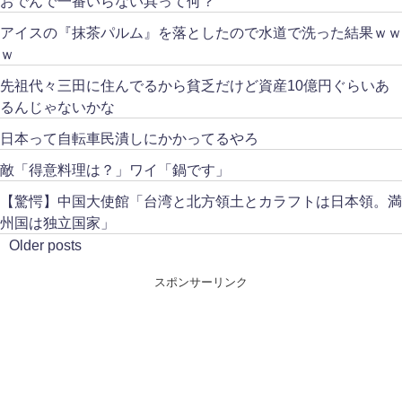
おでんで一番いらない具って何？
アイスの『抹茶パルム』を落としたので水道で洗った結果ｗｗ
ｗ
先祖代々三田に住んでるから貧乏だけど資産10億円ぐらいあ
るんじゃないかな
日本って自転車民潰しにかかってるやろ
敵「得意料理は？」ワイ「鍋です」
【驚愕】中国大使館「台湾と北方領土とカラフトは日本領。満
州国は独立国家」
Older posts
スポンサーリンク