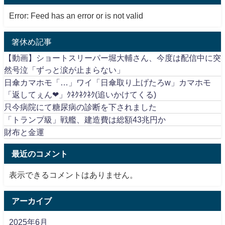
Error: Feed has an error or is not valid
箸休め記事
【動画】ショートスリーパー堀大輔さん、今度は配信中に突
然号泣「ずっと涙が止まらない」
日傘カマホモ「…」ワイ「日傘取り上げたろw」カマホモ
「返してぇん❤」ｸﾈｸﾈｸﾈｸ(追いかけてくる)
只今病院にて糖尿病の診断を下されました
「トランプ級」戦艦、建造費は総額43兆円か
財布と金運
最近のコメント
表示できるコメントはありません。
アーカイブ
2025年6月