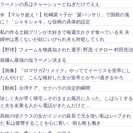
ラーメンの具はチャーシューとねぎだけでええ
🚨 【マルサ超え！】松嶋菜々子が「髪バッサリ」で国税の鬼
に！「シャキシャキ」な役柄の具体的設定
私の作る土鍋プリンが大好きで毎週欠かさず食べている夫 夫
婦仲は悪くないが姑にいびられ夫も対処してくれ
【野球】フォームを物真似された選手: 野茂 イチロー 村田兆治
袋麺ん最強の塩ラーメン決まる
【画像】『ロマサガ2リメイク』やっててイーリスを皇帝にし
たんやけど、こんな格好した女が皇帝とかヤバ過ぎるやろ
【動画】台湾チア、セクハラの決定的瞬間
珍しく夫が早く帰宅→そのままお風呂に入った。しばらくする
と夫を名乗る人から電話がきたんだけど…
高校の頃クラスの女がイジメの延長で兄を使い私はレ○プされ
た 私は復讐することを心に誓い、朝も晩も働き