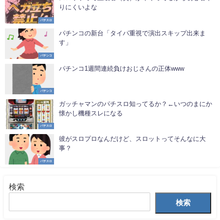
りにくいよな
パチスロ
パチンコの新台「タイパ重視で演出スキップ出来ま
す」
パチンコ
パチンコ1週間連続負けおじさんの正体www
パチンコ
ガッチャマンのパチスロ知ってるか？←いつのまにか
懐かし機種スレになる
パチスロ
彼がスロプロなんだけど、スロットってそんなに大
事？
パチスロ
検索
検索