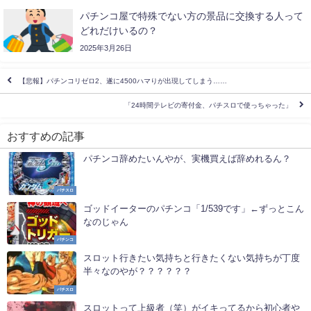
パチンコ屋で特殊でない方の景品に交換する人って
どれだけいるの？
2025年3月26日
【悲報】パチンコリゼロ2、遂に4500ハマりが出現してしまう……
「24時間テレビの寄付金、パチスロで使っちゃった」
おすすめの記事
パチンコ辞めたいんやが、実機買えば辞めれるん？
パチスロ
ゴッドイーターのパチンコ「1/539です」←ずっとこん
なのじゃん
パチンコ
スロット行きたい気持ちと行きたくない気持ちが丁度
半々なのやが？？？？？？
パチスロ
スロットって上級者（笑）がイキってるから初心者や