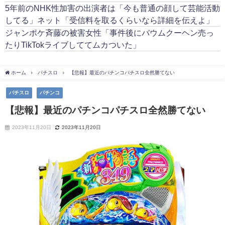
5年前のNHK性加害の出演者は「今も普通の顔して芸能活動
してる」ネット「受信料を取るくらいなら詳細を伝えよ」
ジャンポケ斉藤の被害女性「事件後にバウムクーヘン売っ
たりTikTokライブしててムカついた」
ホーム
パチスロ
【悲報】最近のパチンコパチスロ全然勝てない
パチスロ
パチンコ
【悲報】最近のパチンコパチスロ全然勝てない
2023年11月20日
2023年11月20日