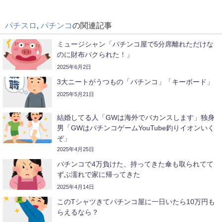
パチスロ
,
パチンコ
の関連記事
ミュージシャン「パチンコ屋で5分席離れただけな
のに財布パクられた！」
2025年6月2日
3大ニートがうつもの「パチンコ」「キーボード」
2025年5月21日
結婚してる人「GWは海外でバカンスします」独身
男「GWはパチンコゲームYouTube釣りイオンいく
ぞ」
2025年4月25日
パチンコで4万負けた、持ってきた傘も取られてて
ずぶ濡れで家に帰ってきた
2025年4月14日
このTシャツきてパチンコ屋に一日いたら10万円も
らえるなら？