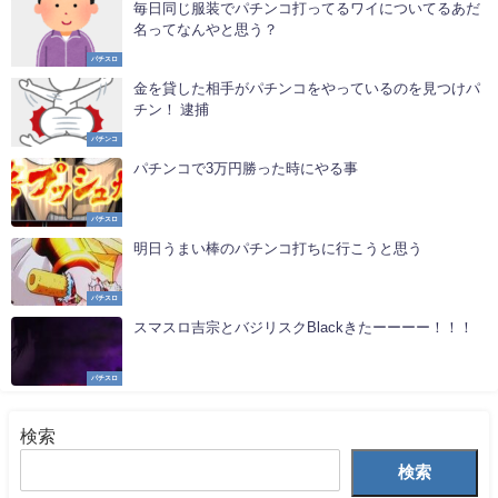
毎日同じ服装でパチンコ打ってるワイについてるあだ
名ってなんやと思う？
パチスロ
金を貸した相手がパチンコをやっているのを見つけパ
チン！ 逮捕
パチンコ
パチンコで3万円勝った時にやる事
パチスロ
明日うまい棒のパチンコ打ちに行こうと思う
パチスロ
スマスロ吉宗とバジリスクBlackきたーーーー！！！
パチスロ
検索
検索