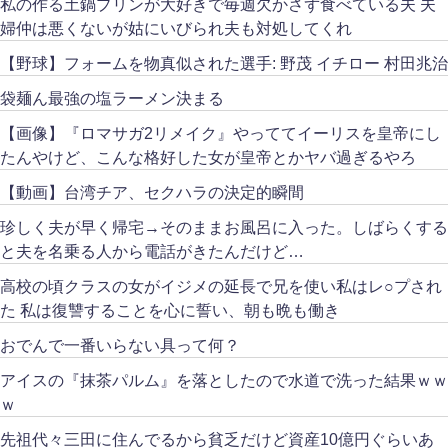
私の作る土鍋プリンが大好きで毎週欠かさず食べている夫 夫
婦仲は悪くないが姑にいびられ夫も対処してくれ
【野球】フォームを物真似された選手: 野茂 イチロー 村田兆治
袋麺ん最強の塩ラーメン決まる
【画像】『ロマサガ2リメイク』やっててイーリスを皇帝にし
たんやけど、こんな格好した女が皇帝とかヤバ過ぎるやろ
【動画】台湾チア、セクハラの決定的瞬間
珍しく夫が早く帰宅→そのままお風呂に入った。しばらくする
と夫を名乗る人から電話がきたんだけど…
高校の頃クラスの女がイジメの延長で兄を使い私はレ○プされ
た 私は復讐することを心に誓い、朝も晩も働き
おでんで一番いらない具って何？
アイスの『抹茶パルム』を落としたので水道で洗った結果ｗｗ
ｗ
先祖代々三田に住んでるから貧乏だけど資産10億円ぐらいあ