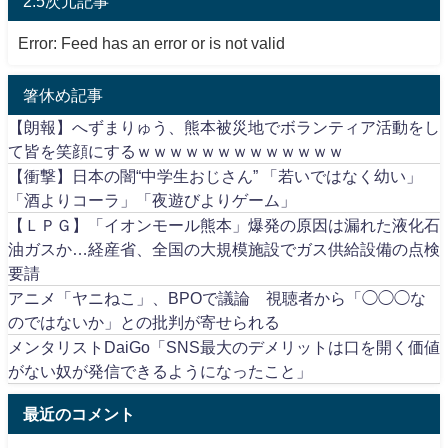
2.5次元記事
Error: Feed has an error or is not valid
箸休め記事
【朗報】へずまりゅう、熊本被災地でボランティア活動をし
て皆を笑顔にするｗｗｗｗｗｗｗｗｗｗｗｗｗ
【衝撃】日本の闇“中学生おじさん” 「若いではなく幼い」
「酒よりコーラ」「夜遊びよりゲーム」
【ＬＰＧ】「イオンモール熊本」爆発の原因は漏れた液化石
油ガスか…経産省、全国の大規模施設でガス供給設備の点検
要請
アニメ「ヤニねこ」、BPOで議論 視聴者から「◯◯◯な
のではないか」との批判が寄せられる
メンタリストDaiGo「SNS最大のデメリットは口を開く価値
がない奴が発信できるようになったこと」
最近のコメント