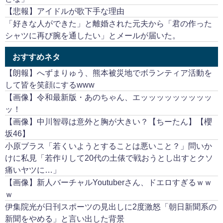
【悲報】アイドルが歌下手な理由
「好きな人ができた」と離婚された元夫から「君の作った
シャツに再び腕を通したい」とメールが届いた。
おすすめネタ
【朗報】へずまりゅう、熊本被災地でボランティア活動を
して皆を笑顔にするwww
【画像】令和最新版・あのちゃん、エッッッッッッッッッ
ッ！
【画像】中川智尋は意外と胸が大きい？【ちーたん】【櫻
坂46】
小原ブラス「若くいようとすることは悪いこと？」問いか
けに私見「若作りして20代の土俵で戦おうとし出すとクソ
痛いヤツに…」
【画像】新人バーチャルYoutuberさん、ドエロすぎるｗｗ
ｗ
伊集院光が日刊スポーツの見出しに2度激怒「朝日新聞系の
新聞をやめる」と言い出した背景