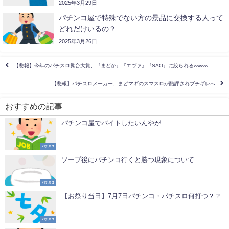
2025年3月29日
パチンコ屋で特殊でない方の景品に交換する人って
どれだけいるの？
2025年3月26日
【悲報】今年のパチスロ糞台大賞、『まどか』『エヴァ』『SAO』に絞られるwwww
【悲報】パチスロメーカー、まどマギのスマスロが酷評されブチギレへ
おすすめの記事
パチンコ屋でバイトしたいんやが
パチスロ
ソープ後にパチンコ行くと勝つ現象について
パチスロ
【お祭り当日】7月7日パチンコ・パチスロ何打つ？？
パチスロ