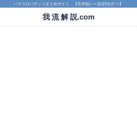
パチスロパチンコまとめサイト 【天井狙い＝設定6を打つ】
我 流 解 説.com