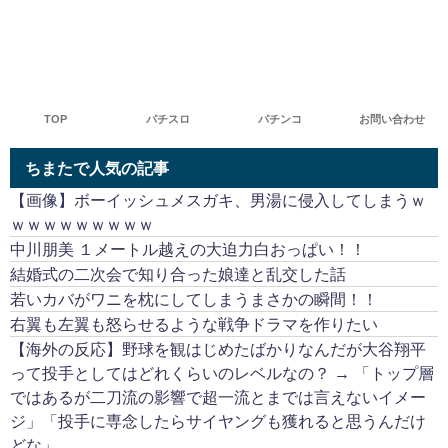
TOP
パチスロ
パチンコ
お問い合わせ
ちまたで人気の記事
【画像】ボーイッシュメスガキ、男湯に侵入してしまうｗ
ｗｗｗｗｗｗｗｗｗ
中川朋美 １メートル越えの大迫力白おっぱい！！
結婚式の二次会で知り合った娘達と乱交した話
若いカバがワニを枕にしてしまうまさかの瞬間！！
右翼も左翼も怒らせるような戦争ドラマを作りたい
【海外の反応】野球を観はじめたばかりなんだが大谷翔平
って投手としてはどれくらいのレベルなの？ → 「トップ層
ではあるが二刀流の影響で超一流とまでは言えないイメー
ジ」「投手に専念したらサイヤングも獲れると思うんだけ
どな」