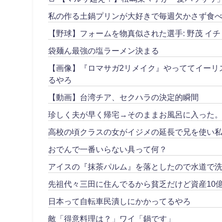
私の作る土鍋プリンが大好きで毎週欠かさず食べ
【野球】フォームを物真似された選手: 野茂 イチ
袋麺ん最強の塩ラーメン決まる
【画像】『ロマサガ2リメイク』やっててイーリ
るやろ
【動画】台湾チア、セクハラの決定的瞬間
珍しく夫が早く帰宅→そのままお風呂に入った
高校の頃クラスの女がイジメの延長で兄を使い私
おでんで一番いらない具って何？
アイスの『抹茶パルム』を落としたので水道で
先祖代々三田に住んでるから貧乏だけど資産10
日本って自転車民潰しにかかってるやろ
敵「得意料理は？」ワイ「鍋です」