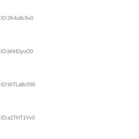
8 ID:2K4u8c5v0
5 ID:bHrElyuO0
8 ID:WTLa8x550
8 ID:a2THT1Vv0