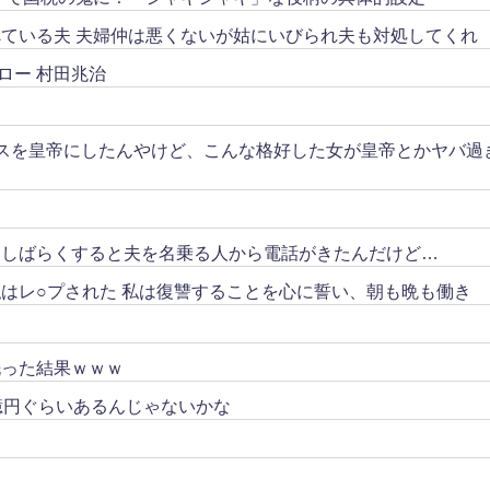
ている夫 夫婦仲は悪くないが姑にいびられ夫も対処してくれ
ロー 村田兆治
スを皇帝にしたんやけど、こんな格好した女が皇帝とかヤバ過
。しばらくすると夫を名乗る人から電話がきたんだけど…
はレ○プされた 私は復讐することを心に誓い、朝も晩も働き
洗った結果ｗｗｗ
億円ぐらいあるんじゃないかな