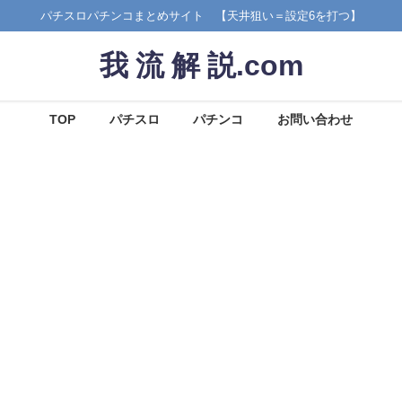
パチスロパチンコまとめサイト 【天井狙い＝設定6を打つ】
我 流 解 説.com
TOP
パチスロ
パチンコ
お問い合わせ