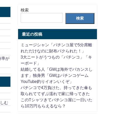
検索
検索
最近の投稿
ミュージシャン「パチンコ屋で5分席離
れただけなのに財布パクられた！」
3大ニートがうつもの「パチンコ」「キ
持率が
ーボード」
結婚してる人「GWは海外でバカンスし
ます」独身男「GWはパチンコゲーム
YouTube釣りイオンいくぞ」
パチンコで4万負けた、持ってきた傘も
取られててずぶ濡れで家に帰ってきた
このTシャツきてパチンコ屋に一日いた
楽しむ
ら10万円もらえるなら？