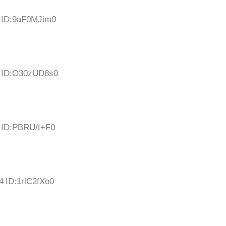
9 ID:9aF0MJim0
1 ID:O30zUD8s0
4 ID:PBRU/t+F0
4 ID:1rlC2fXo0