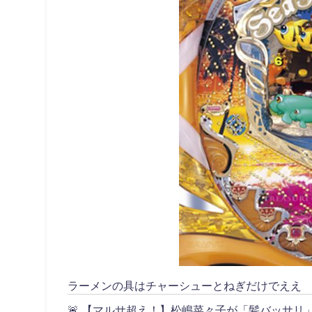
ラーメンの具はチャーシューとねぎだけでええ
🚨 【マルサ超え！】松嶋菜々子が「髪バッサ